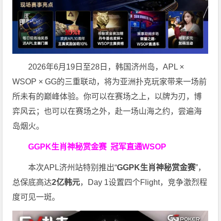
2026年6月19日至28日，韩国济州岛，APL ×
WSOP × GG的三重联动，将为亚洲扑克玩家带来一场前
所未有的巅峰体验。
你可以在赛场之上，以牌为刃，博
弈风云；也可以在赛场之外，赴一场山海之约，尝遍海
岛烟火。
GGPK生肖神秘赏金赛
冠军直通WSOP
本次APL济州站特别推出“
GGPK
生肖神秘赏金赛
”，
总保底高达
2
亿韩元
，Day 1设置四个Flight，竞争激烈程
度可见一斑。