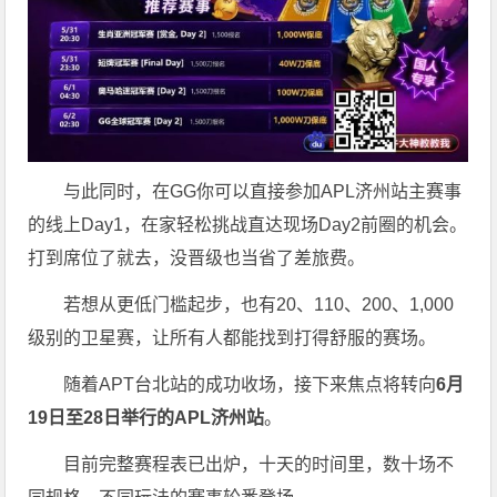
与此同时，在GG你可以直接参加APL济州站主赛事
的线上Day1，在家轻松挑战直达现场Day2前圈的机会。
打到席位了就去，没晋级也当省了差旅费。
若想从更低门槛起步，也有20、110、200、1,000
级别的卫星赛，让所有人都能找到打得舒服的赛场。
随着APT台北站的成功收场，接下来焦点将转向
6
月
19
日至
28
日举行的
APL
济州站
。
目前完整赛程表已出炉，十天的时间里，数十场不