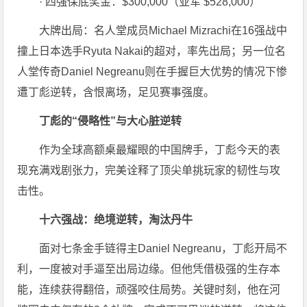
· 四强保底奖金：$300,000（亚军 $528,000）
大牌出局：名人堂成员Michael Mizrachi在16强战中
撞上日本选手Ryuta Nakai的超对，率先出局；另一位名
人堂传奇Daniel Negreanu则在手握巨大优势的情况下惨
遭丁彪逆转，含恨离场，足见赛事强度。
丁彪的“侵略性”与大心脏逆转
作为全球高额桌最耀眼的中国牌手，丁彪今天的表
现充满戏剧张力，完美诠释了顶尖单挑玩家的韧性与攻
击性。
十六强战：绝境逆转，淘汰丹牛
面对七条金手链得主Daniel Negreanu，丁彪开局不
利，一度被对手逼至出局边缘。但他凭借极强的生存本
能，连续获得翻倍，顽强咬住局势。关键时刻，他在河