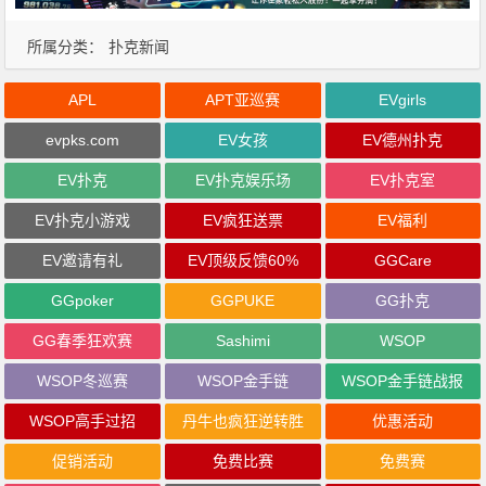
所属分类：
扑克新闻
APL
APT亚巡赛
EVgirls
evpks.com
EV女孩
EV德州扑克
EV扑克
EV扑克娱乐场
EV扑克室
EV扑克小游戏
EV疯狂送票
EV福利
EV邀请有礼
EV顶级反馈60%
GGCare
GGpoker
GGPUKE
GG扑克
GG春季狂欢赛
Sashimi
WSOP
WSOP冬巡赛
WSOP金手链
WSOP金手链战报
WSOP高手过招
丹牛也疯狂逆转胜
优惠活动
促销活动
免费比赛
免费赛