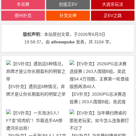
冬巡赛
创造正EV
大逃杀玩法
德州扑克
扑克女神
正EV之路
版权声明：
本站原创文章，于2026年6月3日
19:58:37
，由
allnewpuke
发表，共 3104 字。
【EV扑克】遇到这6种情况，弃
牌才是让你长期盈利的明智之举
【EV扑克】2026IPG总决赛选
拔赛 | 263人围猎B组，吴武煌
54.4万领跑，主赛第一轮晋级版
图再添40人
【EV扑克】一天淘汰5人！FT变
【EV扑克】当年横扫牌桌的那