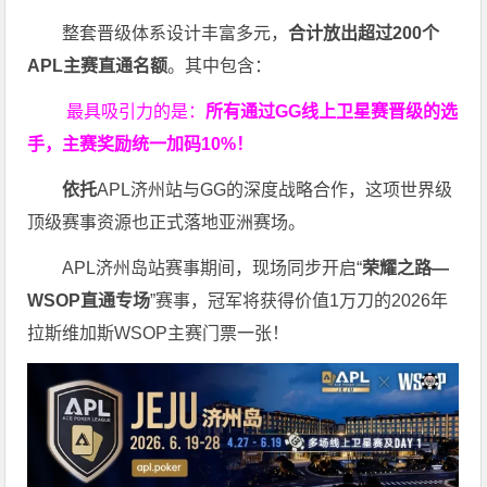
整套晋级体系设计丰富多元，
合计放出
超过200个
APL主赛直通名额
。其中包含：
最具吸引力的是：
所有通过
GG
线上卫星赛晋级的选
手，主赛奖励统一加码
10%
！
依托
APL济州站与GG的深度战略合作，这项世界级
顶级赛事资源也正式落地亚洲赛场。
APL济州岛站赛事期间，现场同步开启“
荣耀之路
—
WSOP
直通专场
”赛事，冠军将获得价值1万刀的2026年
拉斯维加斯WSOP主赛门票一张！