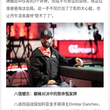
牌圈击中仅有的3个补牌，完成不可思议的逆转，将这位
准爸爸淘汰出局。这一手不仅打出了丁彪的大心脏，也
让丹牛沮丧直呼“受不了了”。
八强憾负：巅峰对决中的致命冤家牌
八进四迎战保加利亚金手链得主Dimitar Danchev，