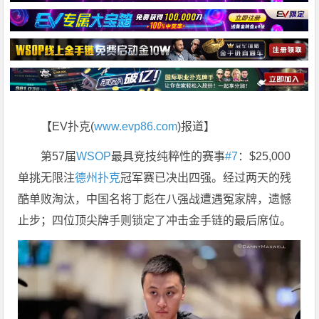
【EV扑克(
www.evp86.com
)报道】
第57届
WSOP
最具竞技纯粹性的赛事
#7
：$25,000
单挑无限注
德州扑克
冠军赛已决出四强。经过两天的残
酷单败淘汰，中国名将丁彪在八强战遭遇冤家牌，遗憾
止步；四位顶尖牌手则锁定了冲击金手链的最后席位。