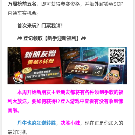
万周榜前五名
，即可获得参赛资格，并额外解锁WSOP
直通车赛机会。
首次来玩？门票我请！
🎁
登记领取【新手迎新福利】
🎁
本周开始新朋友＋老朋友都将有各种领到手软的福
利大放送，要如何获得!?登入游戏中查看有没有收到惊
喜啦。
丹牛也疯狂逆转胜
，
决胜小妹
，现在正是你加入的
最好时机！