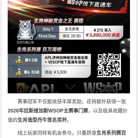
赛事冠军不仅能收获丰厚奖励，还将额外获得一张
2026
年拉斯维加斯
WSOP
主赛事门票
，以及极具收藏价
值的
生肖造型丹牛签名奖杯
。
线上玩家同样有机会参与，只要跻身
生肖系列赛百