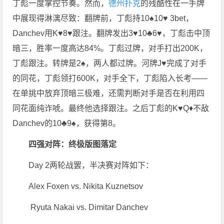
丁彪一度掌控节奏。然而，
德州扑克
的残酷性在一手牌
中展现得淋漓尽致：翻牌前，丁彪持10♠️10♥️ 3bet，
Danchev用K♥8♥跟注。翻牌发出3♥10♣6♥，丁彪击中顶
暗三，胜率一度高达84%。丁彪过牌，对手打出200K，
丁彪跟注。转牌是2♠️，两人都过牌。河牌J♥️完成了对手
的同花，丁彪领打600K，对手全下，丁彪陷入长考——
在单挑中放弃顶暗三极难，还需判断对手是否在利用四
同花面纯诈唬。最终他选择跟注。之后丁彪的K♥️Q♦️不敌
Danchev的10♣️9♠️，获得第8。
四强对阵：终极版图落定
Day 2两轮战罢，半决赛对阵如下：
Alex Foxen vs. Nikita Kuznetsov
Ryuta Nakai vs. Dimitar Danchev