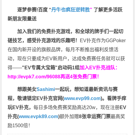
逐梦参赛!百度 “
丹牛也疯狂逆转胜
”
了解更多
活跃
新朋友限量送
加入我们的免费扑克游戏，和全球的牌手们一起切
磋技艺，感受扑克游戏的乐趣吧！
EV扑克作为GGPoker
在国内新开设的旗舰品牌，每月不断推出福利反馈活
动，现在只要成为EV新用户，达成免费赛任务就可以获
得——
"EV专属大宝箱"启动码1组
加入EV扑克战队：
http://evpk7.com/96088
再送4张免费门票！
想跟美女
Sashimi
一起玩，
想知道最新资讯与赛
程，
敬请锁定EV扑克官网(
www.evp99.com
)。
看牌手痒
玩EV扑克，
每日多场免费赛奖励高达20w，现在注册
EV
扑克(
www.evpk89.com
)
额外加赠
8张幸运赛门票
最高奖
励1500倍！