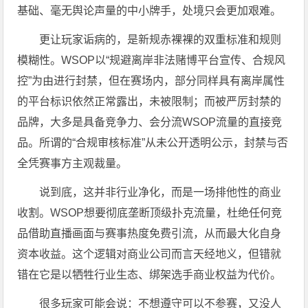
基础、毫无舆论声量的中小牌手，处境只会更加艰难。
更让玩家诟病的，是新规赤裸裸的双重标准和规则
模糊性。WSOP以“规避离岸非法赌博平台宣传、合规风
控”为由进行封禁，但在赛场内，部分同样具有离岸属性
的平台标识依然正常露出，未被限制；而被严厉封禁的
品牌，大多是具备竞争力、会分流WSOP流量的直接竞
品。所谓的“合规审核标准”从未公开透明公示，封禁与否
全凭赛事方主观裁量。
说到底，这并非行业净化，而是一场排他性的商业
收割。WSOP想要彻底垄断顶级扑克流量，杜绝任何竞
品借助直播画面与赛事热度免费引流，从而最大化自身
资本收益。这个逻辑对商业公司而言天经地义，但错就
错在它是以牺牲行业生态、绑架选手商业权益为代价。
很多玩家可能会说：不想遵守可以不参赛，又没人