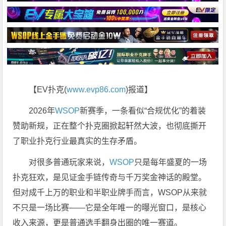
【EV扑克(
www.evp86.com
)报道】
2026年
WSOP
新赛季，一条看似“合规优化”的着装
赞助新规，正在整个扑克圈掀起轩然大波，也彻底撕开
了职业扑克行业最真实的生存矛盾。
对很多普通玩家来说，
WSOP
只是每年盛夏的一场
扑克狂欢，是见证金手链传奇与千万奖金神话的殿堂。
但对成千上万的职业和半职业牌手而言，WSOP从来就
不只是一场比赛——它是全年唯一的曝光窗口，是核心
收入来源，更是普通选手翻身出圈的唯一赛道。