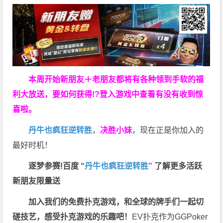
本周开始新朋友＋老朋友都将有各种领到手软的福
利大放送，要如何获得!?登入游戏中查看有没有收到惊
喜啦。
丹牛也疯狂逆转胜
，
决胜小妹
，现在正是你加入的
最好时机！
逐梦参赛!百度 “
丹牛也疯狂逆转胜
”
了解更多
活跃
新朋友限量送
加入我们的免费扑克游戏，和全球的牌手们一起切
磋技艺，感受扑克游戏的乐趣吧！
EV扑克作为GGPoker