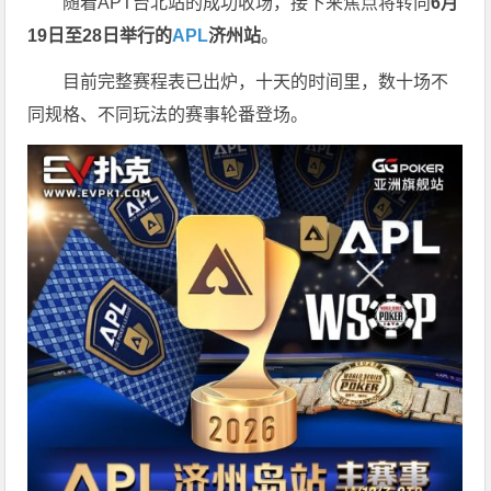
随着APT台北站的成功收场，接下来焦点将转向
6
月
19
日至
28
日举行的
APL
济州站
。
目前完整赛程表已出炉，十天的时间里，数十场不
同规格、不同玩法的赛事轮番登场。