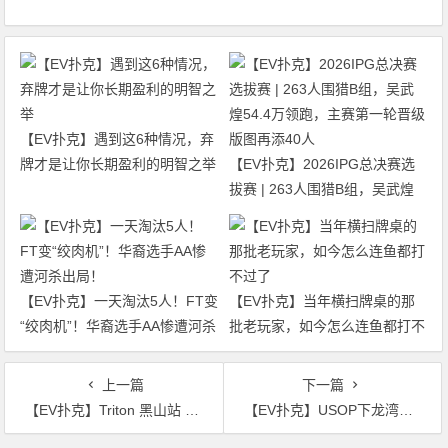
【EV扑克】遇到这6种情况，弃
牌才是让你长期盈利的明智之举
【EV扑克】2026IPG总决赛选
拔赛 | 263人围猎B组，吴武煌
54.4万领跑，主赛第一轮晋级版
图再添40人
【EV扑克】一天淘汰5人！FT变
【EV扑克】当年横扫牌桌的那
“绞肉机”！华裔选手AA惨遭河杀
批老玩家，如今怎么连鱼都打不
出局！
过了
上一篇
下一篇
【EV扑克】Triton 黑山站 | Aleks Ponakovs 称霸十周年特别赛，狂揽300万美金！
【EV扑克】USOP下龙湾站第四日 | 432人次鏖战迷你主赛A\B组，国人选手吴成杉CL领跑全场、王辰Scl紧随其后进入DAY2