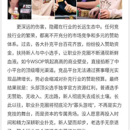
更深远的伤害，隐藏在行业的长远生态中。任何竞
技行业的繁荣，都离不开充分的市场竞争和多元的赞助
体系。过去，各大扑克平台百花齐放，纷纷投入赞助资
金，扶持新人与中小选手，让职业扑克圈不断涌现新鲜
血液。如今WSOP筑起高高的商业壁垒，直接掐断了中
小平台的顶级曝光渠道。竞品平台无法通过赛事曝光实
现品牌增长，势必会缩减对扑克行业的赞助预算。最终
结果就是：头部顶尖选手独享官方资源红利，普通选手
无赞助、无收入、无出路，新人彻底失去成长土壤。长
此以往，职业扑克圈将彻底沦为“寡头游戏”，不再是实力
竞技的舞台，而是资本的专属秀场。没人愿意再投入时
间和精力深耕职业扑克，新人望而却步，老选手无奈退