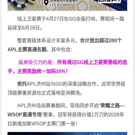
线上卫星赛于4月27日在GG全面打响，赛程将一路
延续至6月19日。
整套晋级体系设计丰富多元，
合计放出
超过200个
APL主赛直通名额
。其中包含：
最具吸引力的是：
所有通过
GG
线上卫星赛晋级的选
手，主赛奖励统一加码
10%
！
依托
APL济州站与GG的深度战略合作，这项世界级
顶级赛事资源也正式落地亚洲赛场。
APL济州岛站赛事期间，现场同步开启“
荣耀之路
—
WSOP
直通专场
”赛事，冠军将获得价值1万刀的2026年
拉斯维加斯WSOP主赛门票一张！