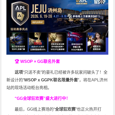
🏆 WSOP × GG联名外套
这项
“只送不卖”的豪礼已经被许多玩家问破头了！全
新设计的“
WSOP x GGPK
联名限量外套
”，将在APL济州
站的现场活动柜台亮相。
“GG全球狂欢赛”盛大进行中！
最后，GG线上赛场的“
全球狂欢赛
”也正火热开打