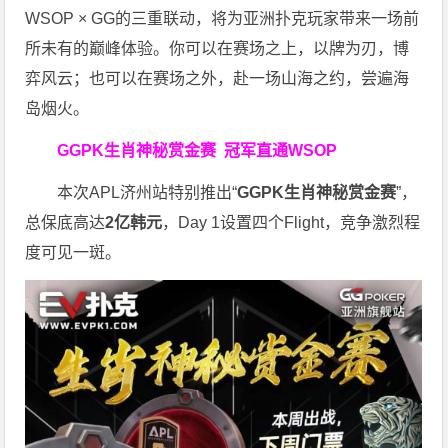
WSOP × GG的三重联动，将为亚洲扑克玩家带来一场前
所未有的巅峰体验。
你可以在赛场之上，以牌为刃，博
弈风云；也可以在赛场之外，赴一场山海之约，尝遍海
岛烟火。
GGPK生肖神秘赏金赛
冠军直通WSOP
本次APL济州站特别推出“
GGPK
生肖神秘赏金赛
”，
总保底高达
2
亿韩元
，Day 1设置四个Flight，竞争激烈程
度可见一斑。