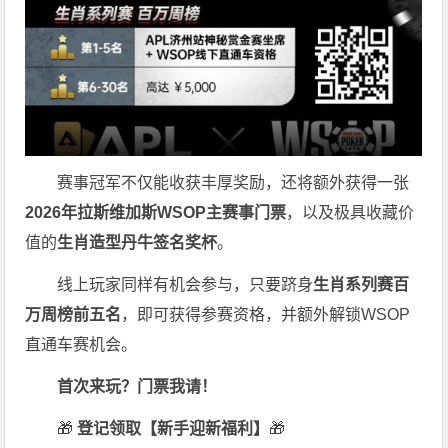
赛事冠军不仅能收获丰厚奖励，还将额外获得一张
2026
年拉斯维加斯
WSOP
主赛事门票
，以及极具收藏价
值的
生肖造型丹牛签名奖杯
。
线上玩家同样有机会参与，只要跻身
生肖系列赛百
万周榜前五名
，即可获得参赛资格，并额外解锁WSOP
直通车赛机会。
首次来玩？门票我请！
🎁
登记领取【新手迎新福利】
🎁