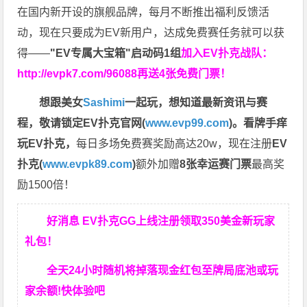
在国内新开设的旗舰品牌，每月不断推出福利反馈活
动，现在只要成为EV新用户，达成免费赛任务就可以获
得——
"EV专属大宝箱"启动码1组
加入EV扑克战队：
http://evpk7.com/96088
再送4张免费门票！
想跟美女
Sashimi
一起玩，
想知道最新资讯与赛
程，
敬请锁定EV扑克官网(
www.evp99.com
)。
看牌手痒
玩EV扑克，
每日多场免费赛奖励高达20w，现在注册
EV
扑克(
www.evpk89.com
)
额外加赠
8张幸运赛门票
最高奖
励1500倍！
好消息 EV扑克GG上线注册领取350美金新玩家
礼包！
全天24小时随机将掉落现金红包至牌局底池或玩
家余额!快体验吧