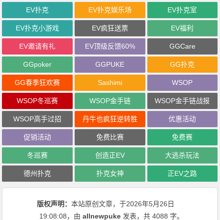
EV扑克
EV扑克娱乐场
EV扑克室
EV扑克小游戏
EV疯狂送票
EV福利
EV邀请有礼
EV顶级反馈60%
GGCare
GGpoker
GGPUKE
GG扑克
GG春季狂欢赛
Sashimi
WSOP
WSOP冬巡赛
WSOP金手链
WSOP金手链战报
WSOP高手过招
丹牛也疯狂逆转胜
优惠活动
促销活动
免费比赛
免费赛
冬巡赛
创造正EV
大逃杀玩法
德州扑克
扑克女神
正EV之路
版权声明：
本站原创文章，于2026年5月26日
19:08:08
，由
allnewpuke
发表，共 4088 字。