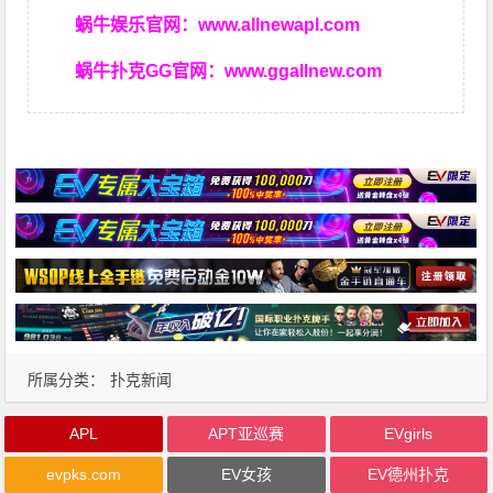
蜗牛娱乐官网：
www.allnewapl.com
蜗牛扑克GG官网：
www.ggallnew.com
所属分类：
扑克新闻
APL
APT亚巡赛
EVgirls
evpks.com
EV女孩
EV德州扑克