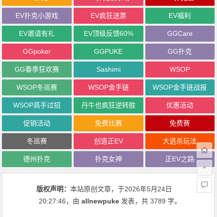
EV扑克小游戏
EV疯狂送票
EV福利
EV邀请有礼
EV顶级反馈60%
GGCare
GGpoker
GGPUKE
GG扑克
GG春季狂欢赛
Sashimi
WSOP
WSOP冬巡赛
WSOP金手链
WSOP金手链战报
WSOP高手过招
丹牛也疯狂逆转胜
优惠活动
促销活动
免费比赛
免费赛
冬巡赛
创造正EV
大逃杀玩法
德州扑克
扑克女神
正EV之路
版权声明：
本站原创文章，于2026年5月24日
20:27:46
，由
allnewpuke
发表，共 3789 字。