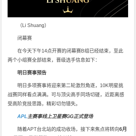
（Li Shuang）
闭幕赛
在今天下午14点开赛的闭幕赛B组已经结束，至此
两个小组赛全部结束，晋级选手信息如下：
明日赛事预告
明日多项赛事将迎来第二轮激烈角逐，10K明星挑
战赛同样看点满满。可与顶尖高手同场切磋，近距离感
受高阶竞技思路，精彩切勿错失。
APL
主赛事线上卫星赛
GG正式登场
随着APT台北站的成功收场，接下来焦点将转向
6
月