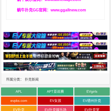
蜗牛扑克GG官网：
www.ggallnew.com
所属分类：
扑克新闻
APL
APT亚巡赛
EVgirls
evpks.com
EV女孩
EV德州扑克
EV扑克
EV扑克娱乐场
EV扑克室