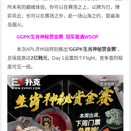
所未有的巅峰体验。
你可以在赛场之上，以牌为刃，博
弈风云；也可以在赛场之外，赴一场山海之约，尝遍海
岛烟火。
GGPK生肖神秘赏金赛
冠军直通WSOP
本次APL济州站特别推出“
GGPK
生肖神秘赏金赛
”，
总保底高达
2
亿韩元
，Day 1设置四个Flight，竞争激烈程
度可见一斑。