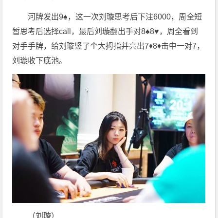
河牌发出9♠️，这一次刘璇思考后下注6000，周全短
暂思考后选择call，最后刘璇翻出手对8♠️8♥️，周全看到
对手手牌，给刘璇竖了个大拇指并亮出7♦️8♦️击中一对7，
刘璇收下底池。
（刘璇）