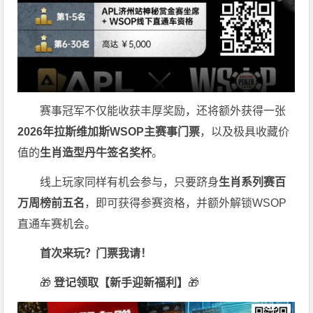
赛事冠军不仅能收获丰厚奖励，还将额外获得一张
2026
年拉斯维加斯
WSOP
主赛事门票
，以及极具收藏价
值的
生肖造型丹牛签名奖杯
。
线上玩家同样有机会参与，只要跻身
生肖系列赛百
万周榜前五名
，即可获得参赛资格，并额外解锁WSOP
直通车赛机会。
首次来玩？门票我请！
🎁
登记领取【新手迎新福利】
🎁