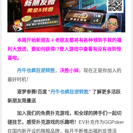
本周开始新朋友＋老朋友都将有各种领到手软的福
利大放送，要如何获得!?登入游戏中查看有没有收到惊
喜啦。
丹牛也疯狂逆转胜
，
决胜小妹
，现在正是你加入的
最好时机！
逐梦参赛!百度 “
丹牛也疯狂逆转胜
”
了解更多
活跃
新朋友限量送
加入我们的免费扑克游戏，和全球的牌手们一起切
磋技艺，感受扑克游戏的乐趣吧！
EV扑克作为GGPoker
在国内新开设的旗舰品牌，每月不断推出福利反馈活