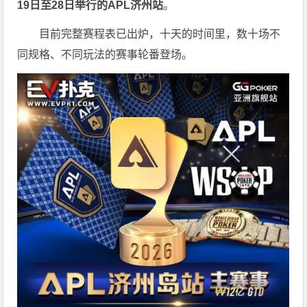
19
日至
28
日举行的
APL
济州站
。
目前完整赛程表已出炉，十天的时间里，数十场不
同规格、不同玩法的赛事轮番登场。