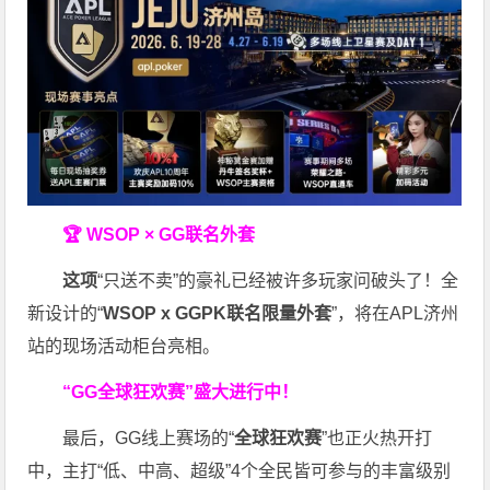
🏆 WSOP × GG联名外套
这项
“只送不卖”的豪礼已经被许多玩家问破头了！全
新设计的“
WSOP x GGPK
联名限量外套
”，将在APL济州
站的现场活动柜台亮相。
“GG全球狂欢赛”盛大进行中！
最后，GG线上赛场的“
全球狂欢赛
”也正火热开打
中，主打“低、中高、超级”4个全民皆可参与的丰富级别