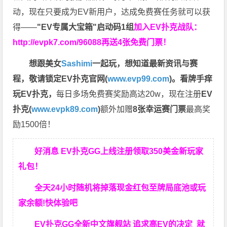
动，现在只要成为EV新用户，达成免费赛任务就可以获
得——
"EV专属大宝箱"启动码1组
加入EV扑克战队：
http://evpk7.com/96088
再送4张免费门票！
想跟美女
Sashimi
一起玩，
想知道最新资讯与赛
程，
敬请锁定EV扑克官网(
www.evp99.com
)。
看牌手痒
玩EV扑克，
每日多场免费赛奖励高达20w，现在注册
EV
扑克(
www.evpk89.com
)
额外加赠
8张幸运赛门票
最高奖
励1500倍！
好消息 EV扑克GG上线注册领取350美金新玩家
礼包！
全天24小时随机将掉落现金红包至牌局底池或玩
家余额!快体验吧
EV扑克GG
全新中文旗舰站
追求高EV
的决定
就