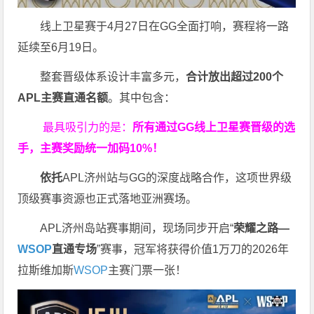
线上卫星赛于4月27日在GG全面打响，赛程将一路
延续至6月19日。
整套晋级体系设计丰富多元，
合计放出
超过200个
APL主赛直通名额
。其中包含：
最具吸引力的是：
所有通过
GG
线上卫星赛晋级的选
手，主赛奖励统一加码
10%
！
依托
APL济州站与GG的深度战略合作，这项世界级
顶级赛事资源也正式落地亚洲赛场。
APL济州岛站赛事期间，现场同步开启“
荣耀之路
—
WSOP
直通专场
”赛事，冠军将获得价值1万刀的2026年
拉斯维加斯
WSOP
主赛门票一张！