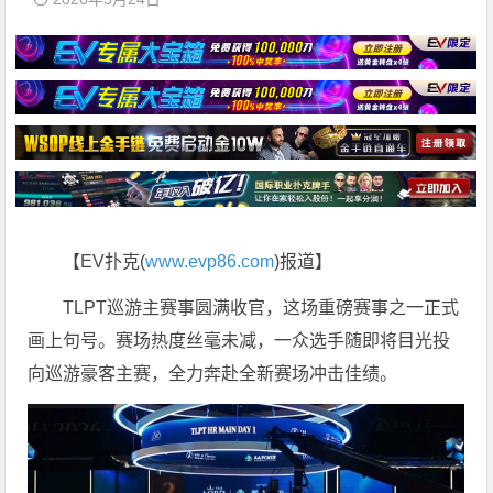
【EV扑克(
www.evp86.com
)报道】
TLPT巡游主赛事圆满收官，这场重磅赛事之一正式
画上句号。赛场热度丝毫未减，一众选手随即将目光投
向巡游豪客主赛，全力奔赴全新赛场冲击佳绩。