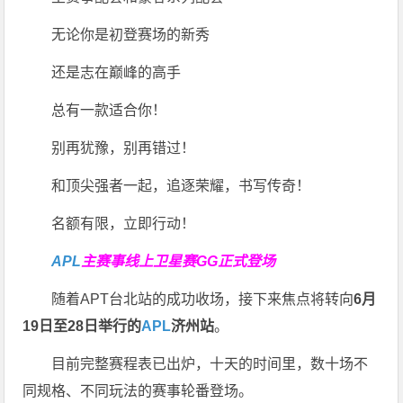
无论你是初登赛场的新秀
还是志在巅峰的高手
总有一款适合你！
别再犹豫，别再错过！
和顶尖强者一起，追逐荣耀，书写传奇！
名额有限，立即行动！
APL
主赛事线上卫星赛
GG正式登场
随着APT台北站的成功收场，接下来焦点将转向
6
月
19
日至
28
日举行的
APL
济州站
。
目前完整赛程表已出炉，十天的时间里，数十场不
同规格、不同玩法的赛事轮番登场。