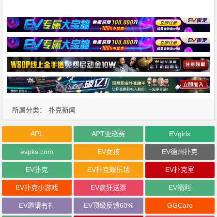
所属分类：
扑克新闻
APL
APT亚巡赛
EVgirls
evpks.com
EV女孩
EV德州扑克
EV扑克
EV扑克娱乐场
EV扑克室
EV扑克小游戏
EV疯狂送票
EV福利
EV邀请有礼
EV顶级反馈60%
GGCare