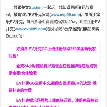
想跟美女
Sashimi
一起玩，
想知道最新资讯与赛
程，
敬请锁定EV扑克官网(
www.evp99.com
)。
看牌手痒
玩EV扑克，
每日多场免费赛奖励高达20w，现在注册
EV
扑克(
www.evpk89.com
)
额外加赠
8张幸运赛门票
最高奖
励1500倍！
好消息 EV扑克GG上线注册领取350美金新玩家
礼包！
全天24小时随机将掉落现金红包至牌局底池或玩
家余额!快体验吧
EV扑克GG
全新中文旗舰站
追求高EV
的决定
就
是扑克的本质
EV扑克娱乐场强势上线疯狂送钱，注册免费转老