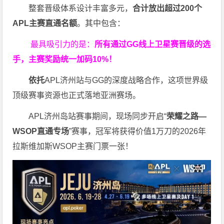
整套晋级体系设计丰富多元，
合计放出
超过200个
APL主赛直通名额
。其中包含：
最具吸引力的是：
所有通过
GG
线上卫星赛晋级的选
手，主赛奖励统一加码
10%
！
依托
APL济州站与GG的深度战略合作，这项世界级
顶级赛事资源也正式落地亚洲赛场。
APL济州岛站赛事期间，现场同步开启“
荣耀之路
—
WSOP
直通专场
”赛事，冠军将获得价值1万刀的2026年
拉斯维加斯WSOP主赛门票一张！