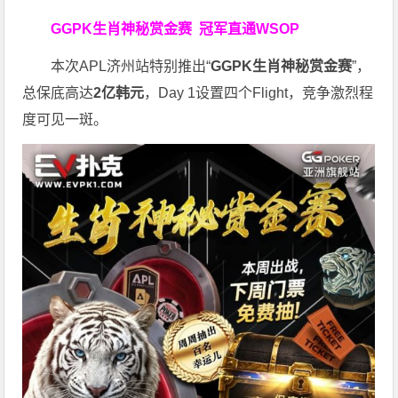
GGPK生肖神秘赏金赛
冠军直通WSOP
本次APL济州站特别推出“
GGPK
生肖神秘赏金赛
”，
总保底高达
2
亿韩元
，Day 1设置四个Flight，竞争激烈程
度可见一斑。