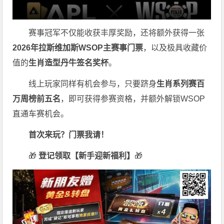
赛事冠军不仅能收获丰厚奖励，还将额外获得一张
2026
年拉斯维加斯
WSOP
主赛事门票
，以及极具收藏价
值的
生肖造型丹牛签名奖杯
。
线上玩家同样有机会参与，只要跻身
生肖系列赛百
万周榜前五名
，即可获得参赛资格，并额外解锁WSOP
直通车赛机会。
首次来玩？门票我请！
🎁
登记领取【新手迎新福利】
🎁