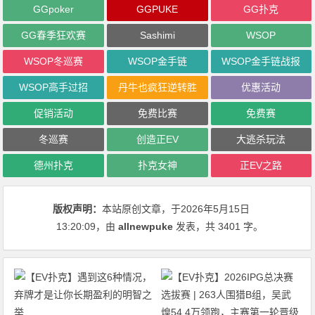
GGpoker
GGPUKE
GG扑克
GG春季狂欢赛
Sashimi
WSOP
WSOP冬巡赛
WSOP金手链
WSOP金手链战报
WSOP高手过招
丹牛也疯狂逆转胜
优惠活动
促销活动
免费比赛
免费赛
冬巡赛
创造正EV
大逃杀玩法
德州扑克
扑克女神
正EV之路
版权声明：
本站原创文章，于2026年5月15日
13:20:09
，由
allnewpuke
发表，共 3401 字。