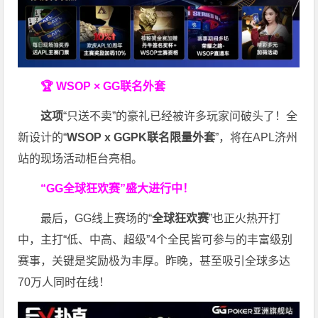
🏆 WSOP × GG联名外套
这项
“只送不卖”的豪礼已经被许多玩家问破头了！全
新设计的“
WSOP x GGPK
联名限量外套
”，将在APL济州
站的现场活动柜台亮相。
“GG全球狂欢赛”盛大进行中！
最后，GG线上赛场的“
全球狂欢赛
”也正火热开打
中，主打“低、中高、超级”4个全民皆可参与的丰富级别
赛事，关键是奖励极为丰厚。
昨晚，甚至吸引全球多达
70万人同时在线！