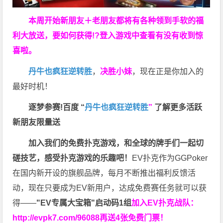
本周开始新朋友＋老朋友都将有各种领到手软的福
利大放送，要如何获得!?登入游戏中查看有没有收到惊
喜啦。
丹牛也疯狂逆转胜
，
决胜小妹
，现在正是你加入的
最好时机！
逐梦参赛!百度 “
丹牛也疯狂逆转胜
”
了解更多
活跃
新朋友限量送
加入我们的免费扑克游戏，和全球的牌手们一起切
磋技艺，感受扑克游戏的乐趣吧！
EV扑克作为GGPoker
在国内新开设的旗舰品牌，每月不断推出福利反馈活
动，现在只要成为EV新用户，达成免费赛任务就可以获
得——
"EV专属大宝箱"启动码1组
加入EV扑克战队：
http://evpk7.com/96088
再送4张免费门票！