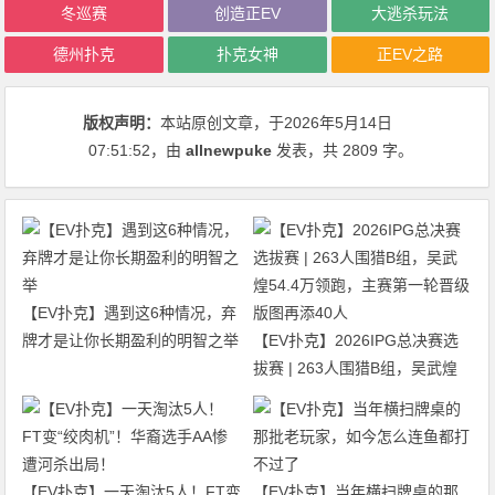
冬巡赛
创造正EV
大逃杀玩法
德州扑克
扑克女神
正EV之路
版权声明：
本站原创文章，于2026年5月14日
07:51:52
，由
allnewpuke
发表，共 2809 字。
【EV扑克】遇到这6种情况，弃
牌才是让你长期盈利的明智之举
【EV扑克】2026IPG总决赛选
拔赛 | 263人围猎B组，吴武煌
54.4万领跑，主赛第一轮晋级版
图再添40人
【EV扑克】一天淘汰5人！FT变
【EV扑克】当年横扫牌桌的那