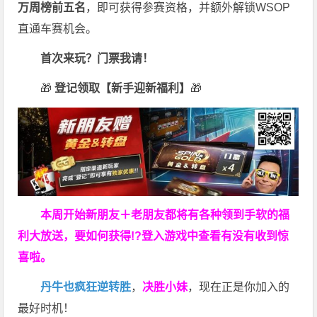
万周榜前五名
，即可获得参赛资格，并额外解锁WSOP
直通车赛机会。
首次来玩？门票我请！
🎁
登记领取【新手迎新福利】
🎁
本周开始新朋友＋老朋友都将有各种领到手软的福
利大放送，要如何获得!?登入游戏中查看有没有收到惊
喜啦。
丹牛也疯狂逆转胜
，
决胜小妹
，现在正是你加入的
最好时机！