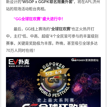
新设计的“
WSOP x GGPK
联名限量外套
”，将在APL济州
站的现场活动柜台亮相。
“GG全球狂欢赛”盛大进行中！
最后，GG线上赛场的“
全球狂欢赛
”也正火热开打
中，主打“低、中高、超级”4个全民皆可参与的丰富级别
赛事，关键是奖励极为丰厚。
昨晚，甚至吸引全球多达
70万人同时在线！