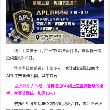
线上卫星赛于4月27日在GG全面打响，赛程将一路
延续至6月19日。
整套晋级体系设计丰富多元，
合计放出
超过200个
APL主赛直通名额
。其中包含：
最具吸引力的是：
所有通过
GG
线上卫星赛晋级的选
手，主赛奖励统一加码
10%
！
依托
APL济州站与GG的深度战略合作，这项世界级