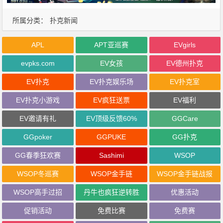
所属分类：
扑克新闻
APL
APT亚巡赛
EVgirls
evpks.com
EV女孩
EV德州扑克
EV扑克
EV扑克娱乐场
EV扑克室
EV扑克小游戏
EV疯狂送票
EV福利
EV邀请有礼
EV顶级反馈60%
GGCare
GGpoker
GGPUKE
GG扑克
GG春季狂欢赛
Sashimi
WSOP
WSOP冬巡赛
WSOP金手链
WSOP金手链战报
WSOP高手过招
丹牛也疯狂逆转胜
优惠活动
促销活动
免费比赛
免费赛