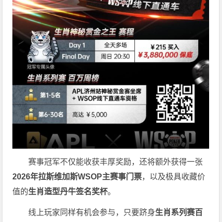
赛事冠军不仅能收获丰厚奖励，还将额外获得一张
2026
年拉斯维加斯
WSOP
主赛事门票
，以及极具收藏价
值的
生肖造型丹牛签名奖杯
。
线上玩家同样有机会参与，只要跻身
生肖系列赛百