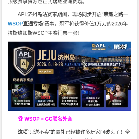
顶级赛事资源也正式落地亚洲赛场。
APL济州岛站赛事期间，现场同步开启“
荣耀之路
—
WSOP
直通专场
”赛事，冠军将获得价值1万刀的2026年
拉斯维加斯WSOP主赛门票一张！
🏆 WSOP × GG联名外套
这项
“只送不卖”的豪礼已经被许多玩家问破头了！全