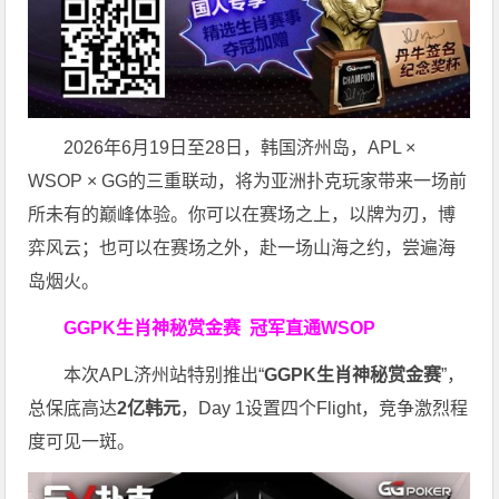
2026年6月19日至28日，韩国济州岛，APL ×
WSOP × GG的三重联动，将为亚洲扑克玩家带来一场前
所未有的巅峰体验。
你可以在赛场之上，以牌为刃，博
弈风云；也可以在赛场之外，赴一场山海之约，尝遍海
岛烟火。
GGPK生肖神秘赏金赛
冠军直通WSOP
本次APL济州站特别推出“
GGPK
生肖神秘赏金赛
”，
总保底高达
2
亿韩元
，Day 1设置四个Flight，竞争激烈程
度可见一斑。