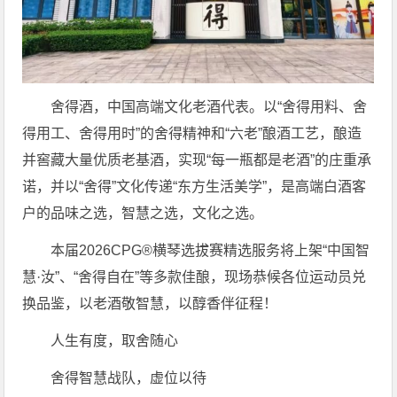
舍得酒，中国高端文化老酒代表。以“舍得用料、舍
得用工、舍得用时”的舍得精神和“六老”酿酒工艺，酿造
并窖藏大量优质老基酒，实现“每一瓶都是老酒”的庄重承
诺，并以“舍得”文化传递“东方生活美学”，是高端白酒客
户的品味之选，智慧之选，文化之选。
本届2026CPG®横琴选拔赛精选服务将上架“中国智
慧·汝”、“舍得自在”等多款佳酿，现场恭候各位运动员兑
换品鉴，以老酒敬智慧，以醇香伴征程！
人生有度，取舍随心
舍得智慧战队，虚位以待