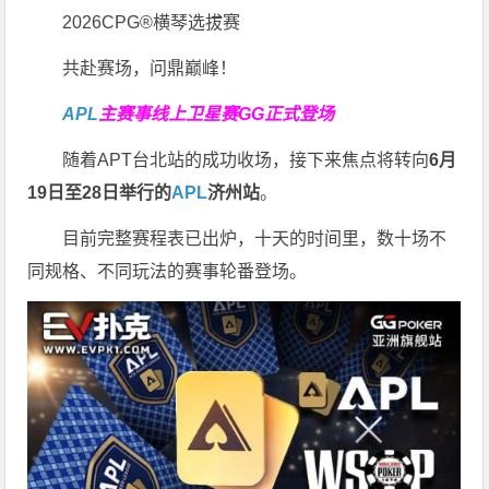
2026CPG®横琴选拔赛
共赴赛场，问鼎巅峰！
APL
主赛事线上卫星赛
GG正式登场
随着APT台北站的成功收场，接下来焦点将转向
6
月
19
日至
28
日举行的
APL
济州站
。
目前完整赛程表已出炉，十天的时间里，数十场不
同规格、不同玩法的赛事轮番登场。