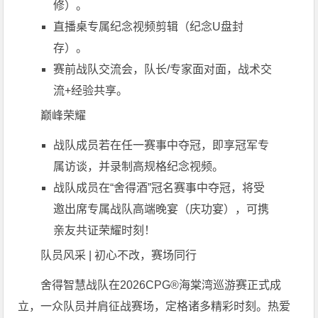
修）。
直播桌专属纪念视频剪辑（纪念U盘封
存）。
赛前战队交流会，队长/专家面对面，战术交
流+经验共享。
巅峰荣耀
战队成员若在任一赛事中夺冠，即享冠军专
属访谈，并录制高规格纪念视频。
战队成员在“舍得酒”冠名赛事中夺冠，将受
邀出席专属战队高端晚宴（庆功宴），可携
亲友共证荣耀时刻！
队员风采 | 初心不改，赛场同行
舍得智慧战队在2026CPG®海棠湾巡游赛正式成
立，一众队员并肩征战赛场，定格诸多精彩时刻。热爱