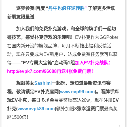
逐梦参赛!百度 “
丹牛也疯狂逆转胜
”
了解更多
活跃
新朋友限量送
加入我们的免费扑克游戏，和全球的牌手们一起切
磋技艺，感受扑克游戏的乐趣吧！
EV扑克作为GGPoker
在国内新开设的旗舰品牌，每月不断推出福利反馈活
动，现在只要成为EV新用户，达成免费赛任务就可以获
得——
"EV专属大宝箱"启动码1组
加入EV扑克战队：
http://evpk7.com/96088
再送4张免费门票！
想跟美女
Sashimi
一起玩，
想知道最新资讯与赛
程，
敬请锁定EV扑克官网(
www.evp99.com
)。
看牌手痒
玩EV扑克，
每日多场免费赛奖励高达20w，现在注册
EV
扑克(
www.evpk89.com
)
额外加赠
8张幸运赛门票
最高奖
励1500倍！