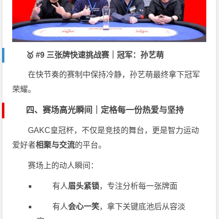
🥇 #9 三张牌快速挑战赛｜冠军：孙艺萌
在快节奏的赛制中保持冷静，孙艺萌最终拿下冠军
荣耀。
四、赛场高光瞬间｜定格每一份热爱与坚持
GAKC皇冠杯，不仅是竞技的舞台，更是智力运动
爱好者
相聚与交流
的平台。
赛场上的动人瞬间：
有人
眉头紧锁
，专注分析每一张牌面
有人
会心一笑
，拿下关键底池后从容淡