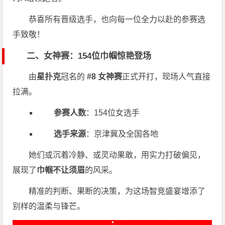
恭喜所有晋级选手，也向每一位全力以赴的参赛选
手致敬！
二、女神赛：154位巾帼惊艳登场
由
星扑克
冠名的
#8 女神赛
正式开打，现场人气直接
拉满。
参赛人数
：154位女选手
选手来源
：京津冀及全国各地
她们或沉着冷静、或灵动果敢，用实力打破偏见，
展现了
巾帼不让须眉
的风采。
精准的判断、果断的决策，为这场智竞盛宴增添了
别样的温柔与锋芒。