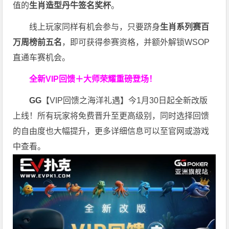
值的
生肖造型丹牛签名奖杯
。
线上玩家同样有机会参与，只要跻身
生肖系列赛百
万周榜前五名
，即可获得参赛资格，并额外解锁WSOP
直通车赛机会。
全新VIP回馈＋大师荣耀
重磅登场！
GG
【VIP回馈之海洋礼遇】今1月30日起全新改版
上线！所有玩家将免费晋升至更高级别，同时选择回馈
的自由度也大幅提升，更多详细信息可以至官网或游戏
中查看。