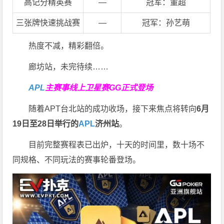
高记分精英赛
—
冠军：董超
三张牌快速挑战赛
—
冠军：孙艺萌
热度不减，精彩翻倍。
廊坊站，未完待续……
APL
主赛事线上卫星赛
GG正式登场
随着APT台北站的成功收场，接下来焦点将转向
6
月
19
日至
28
日举行的
APL
济州站
。
目前完整赛程表已出炉，十天的时间里，数十场不
同规格、不同玩法的赛事轮番登场。