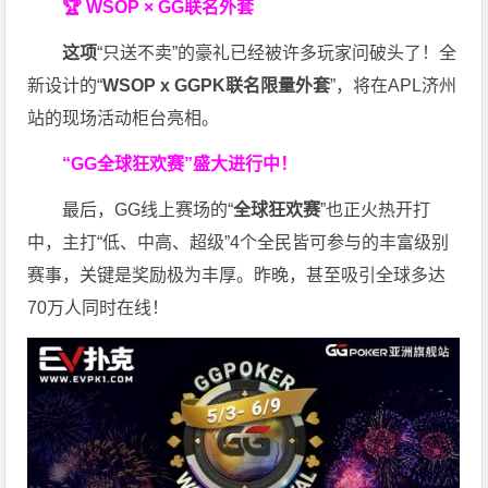
🏆 WSOP × GG联名外套
这项
“只送不卖”的豪礼已经被许多玩家问破头了！全
新设计的“
WSOP x GGPK
联名限量外套
”，将在APL济州
站的现场活动柜台亮相。
“GG全球狂欢赛”盛大进行中！
最后，GG线上赛场的“
全球狂欢赛
”也正火热开打
中，主打“低、中高、超级”4个全民皆可参与的丰富级别
赛事，关键是奖励极为丰厚。
昨晚，甚至吸引全球多达
70万人同时在线！