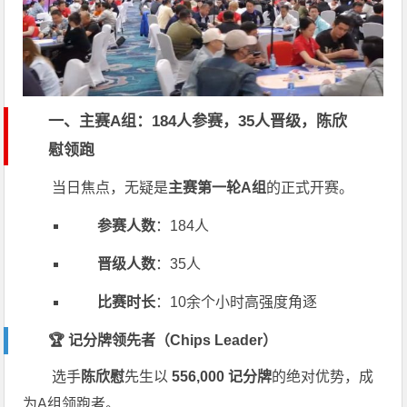
一、主赛A组：184人参赛，35人晋级，陈欣
慰领跑
当日焦点，无疑是
主赛第一轮A组
的正式开赛。
参赛人数
：184人
晋级人数
：35人
比赛时长
：10余个小时高强度角逐
🏆 记分牌领先者（Chips Leader）
选手
陈欣慰
先生以
556,000 记分牌
的绝对优势，成
为A组领跑者。