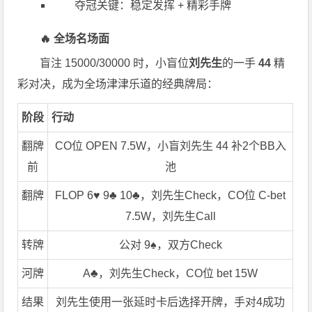
夺冠关键：稳定发挥 + 精彩手牌
🔥 全场名场面
盲注 15000/30000 时，小盲位
刘先生
的一手
44
精
彩对决，成为全场津津乐道的经典牌局：
阶段
行动
翻牌
CO位 OPEN 7.5W，小盲刘先生 44 补2个BB入
前
池
翻牌
FLOP 6♥️ 9♣️ 10♣️，刘先生Check，CO位 C-bet
7.5W，刘先生Call
转牌
公对 9♠️，双方Check
河牌
A♣️，刘先生Check，CO位 bet 15W
结果
刘先生使用一张延时卡后选择开牌，手对4成功