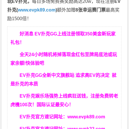
玩EV扑克，
每日多场免费赛奖励高达20w，现在注册
EV
扑克(
www.evpk89.com
)
额外加赠
8张幸运赛门票
最高奖
励1500倍！
好消息 EV扑克GG上线注册领取350美金新玩家
礼包！
全天24小时随机将掉落现金红包至牌局底池或玩
家余额!快体验吧
EV扑克GG
全新中文旗舰站
追求高EV
的决定
就
是扑克的本质
EV扑克娱乐场强势上线疯狂送钱，注册免费转老
虎機100次！国际认证最安心！
EV扑克官方速记网址：
www.evpk89.com
EV扑克官方速记网址：
www.evpk22.com