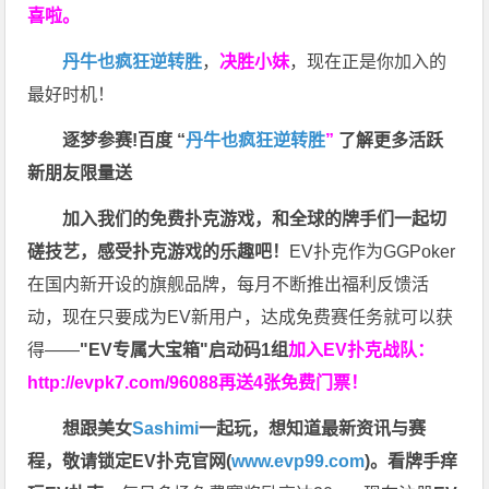
喜啦。
丹牛也疯狂逆转胜
，
决胜小妹
，现在正是你加入的
最好时机！
逐梦参赛!百度 “
丹牛也疯狂逆转胜
”
了解更多
活跃
新朋友限量送
加入我们的免费扑克游戏，和全球的牌手们一起切
磋技艺，感受扑克游戏的乐趣吧！
EV扑克作为GGPoker
在国内新开设的旗舰品牌，每月不断推出福利反馈活
动，现在只要成为EV新用户，达成免费赛任务就可以获
得——
"EV专属大宝箱"启动码1组
加入EV扑克战队：
http://evpk7.com/96088
再送4张免费门票！
想跟美女
Sashimi
一起玩，
想知道最新资讯与赛
程，
敬请锁定EV扑克官网(
www.evp99.com
)。
看牌手痒