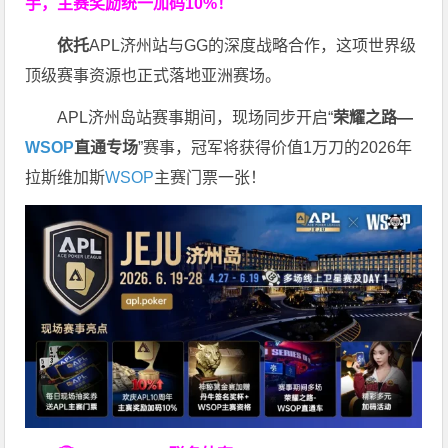
手，主赛奖励统一加码
10%
！
依托
APL济州站与GG的深度战略合作，这项世界级
顶级赛事资源也正式落地亚洲赛场。
APL济州岛站赛事期间，现场同步开启“
荣耀之路
—
WSOP
直通专场
”赛事，冠军将获得价值1万刀的2026年
拉斯维加斯
WSOP
主赛门票一张！