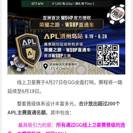
线上卫星赛于4月27日在GG全面打响，赛程将一路
延续至6月19日。
整套晋级体系设计丰富多元，
合计放出
超过200个
APL主赛直通名额
。其中包含：
最具吸引力的是：
所有通过
GG
线上卫星赛晋级的选