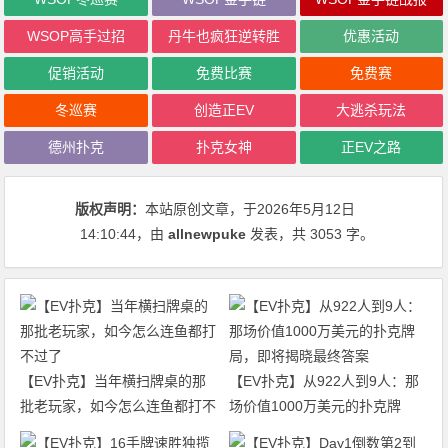
WSOP高手过招
丹牛也疯狂逆转胜
优惠活动
促销活动
免费比赛
免费赛
冬巡赛
创造正EV
大逃杀玩法
德州扑克
扑克女神
正EV之路
版权声明：
本站原创文章，于2026年5月12日
14:10:44
，由
allnewpuke
发表，共 3053 字。
【EV扑克】当年横扫牌桌的那
【EV扑克】从922人到9人：那
批老玩家，如今怎么连鱼都打不
场价值1000万美元的扑克牌
过了
局，即将揭晓最终答案