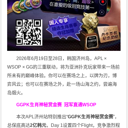
2026年6月19日至28日，韩国济州岛，APL ×
WSOP × GG的三重联动，将为亚洲扑克玩家带来一场前
所未有的巅峰体验。
你可以在赛场之上，以牌为刃，博
弈风云；也可以在赛场之外，赴一场山海之约，尝遍海
岛烟火。
GGPK生肖神秘赏金赛
冠军直通WSOP
本次APL济州站特别推出“
GGPK
生肖神秘赏金赛
”，
总保底高达
2
亿韩元
，Day 1设置四个Flight，竞争激烈程