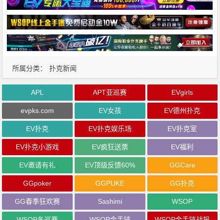
所属分类：
扑克新闻
APL
APT亚巡赛
EVgirls
evpks.com
EV女孩
EV德州扑克
EV扑克
EV扑克娱乐场
EV扑克室
EV扑克小游戏
EV疯狂送票
EV福利
EV邀请有礼
EV顶级反馈60%
GGCare
GGpoker
GGPUKE
GG扑克
GG春季狂欢赛
Sashimi
WSOP
WSOP冬巡赛
WSOP金手链
WSOP金手链战报