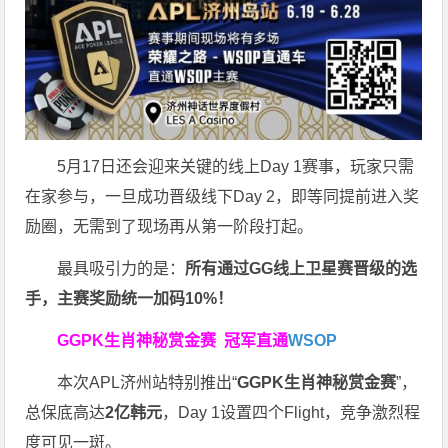
5月17日还会迎来关键的线上Day 1赛事，玩家只需
在家参与，一旦成功晋级线下Day 2，即等同提前进入奖
励圈，无需到了现场再从第一阶段打起。
最具吸引力的是：
所有通过
GG
线上卫星赛晋级的选
手，主赛奖励统一加码
10%
！
GGPK生肖神秘赏金赛
冠军直通
WSOP
本次APL济州站特别推出“
GGPK
生肖神秘赏金赛
”，
总保底高达
2
亿韩元
，Day 1设置四个Flight，竞争激烈程
度可见一斑。