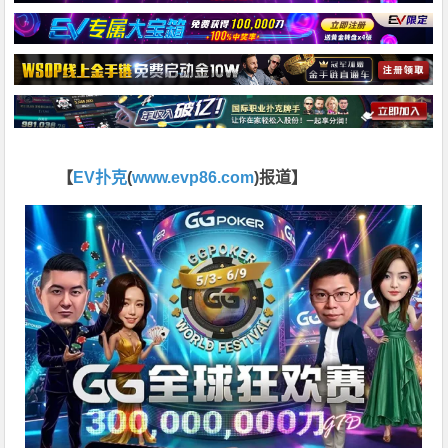
【
EV扑克
(
www.evp86.com
)报道】