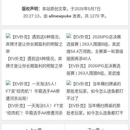
版权声明：
本站原创文章，于2026年5月7日
20:27:13
，由
allnewpuke
发表，共 1270 字。
【EV扑克】遇到这6种情况，弃
牌才是让你长期盈利的明智之举
【EV扑克】2026IPG总决赛选
拔赛 | 263人围猎B组，吴武煌
54.4万领跑，主赛第一轮晋级版
图再添40人
【EV扑克】一天淘汰5人！FT变
【EV扑克】当年横扫牌桌的那
“绞肉机”！华裔选手AA惨遭河杀
批老玩家，如今怎么连鱼都打不
出局！
过了
上一篇
下一篇