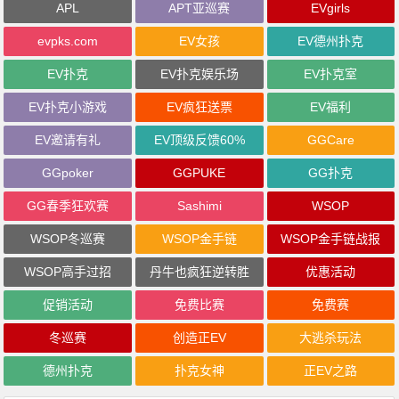
APL
APT亚巡赛
EVgirls
evpks.com
EV女孩
EV德州扑克
EV扑克
EV扑克娱乐场
EV扑克室
EV扑克小游戏
EV疯狂送票
EV福利
EV邀请有礼
EV顶级反馈60%
GGCare
GGpoker
GGPUKE
GG扑克
GG春季狂欢赛
Sashimi
WSOP
WSOP冬巡赛
WSOP金手链
WSOP金手链战报
WSOP高手过招
丹牛也疯狂逆转胜
优惠活动
促销活动
免费比赛
免费赛
冬巡赛
创造正EV
大逃杀玩法
德州扑克
扑克女神
正EV之路