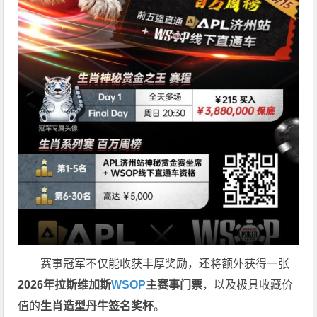
赛事冠军不仅能收获丰厚奖励，还将额外获得一张
2026
年拉斯维加斯
WSOP
主赛事门票
，以及极具收藏价
值的
生肖造型丹牛签名奖杯
。