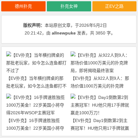
德州扑克
扑克女神
正EV之路
版权声明：
本站原创文章，于2026年5月2日
20:21:42
，由
allnewpuke
发表，共 3850 字。
【EV扑克】当年横扫牌桌的那
【EV扑克】从922人到9人：那
批老玩家，如今怎么连鱼都打不
场价值1000万美元的扑克牌
过了
局，即将揭晓最终答案
【EV扑克】16手牌速胜独揽
【EV扑克】Day1倒数第2到主
1000万美金！22岁美国小将夺
赛冠军！HU他只用17手牌就赢
得2026年WSOP主赛冠军
走1000万刀！