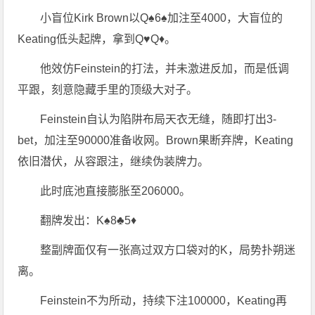
小盲位Kirk Brown以Q♠6♠加注至4000，大盲位的
Keating低头起牌，拿到Q♥Q♦。
他效仿Feinstein的打法，并未激进反加，而是低调
平跟，刻意隐藏手里的顶级大对子。
Feinstein自认为陷阱布局天衣无缝，随即打出3-
bet，加注至90000准备收网。Brown果断弃牌，Keating
依旧潜伏，从容跟注，继续伪装牌力。
此时底池直接膨胀至206000。
翻牌发出：K♠8♣5♦
整副牌面仅有一张高过双方口袋对的K，局势扑朔迷
离。
Feinstein不为所动，持续下注100000，Keating再