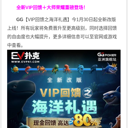
全新VIP回馈＋大师荣耀
重磅登场！
GG
【VIP回馈之海洋礼遇】今1月30日起全新改版
上线！所有玩家将免费晋升至更高级别，同时选择回馈
的自由度也大幅提升，更多详细信息可以至官网或游戏
中查看。