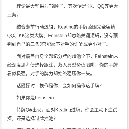
理论最大坚果为T9顺子，其次便是KK、QQ等更大
三条。
结合翻前行动逻辑，Keating的手牌范围完全容纳
QQ、KK这类大牌。Feinstein却忽略关键逻辑，没有预
判到自己的三条J只能赢下对手的诈唬或更小对子。
面对覆盖自身全部记分牌的超池全下，Feinstein未
经深度思考便选择跟注，落入典型价值陷阱：你的手牌
看似极强，对手的牌力却始终稳压你一头。
话题探讨：换作是你，会如何操作这手牌？
如果你是Feinstein
转牌Q♣出现，面对Keating过牌，你会主动下注试
探，还是选择过牌控池？