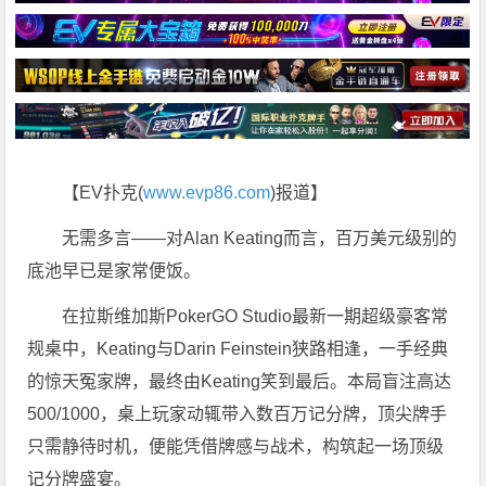
【EV扑克(
www.evp86.com
)报道】
无需多言——对Alan Keating而言，百万美元级别的
底池早已是家常便饭。
在拉斯维加斯PokerGO Studio最新一期超级豪客常
规桌中，Keating与Darin Feinstein狭路相逢，一手经典
的惊天冤家牌，最终由Keating笑到最后。本局盲注高达
500/1000，桌上玩家动辄带入数百万记分牌，顶尖牌手
只需静待时机，便能凭借牌感与战术，构筑起一场顶级
记分牌盛宴。