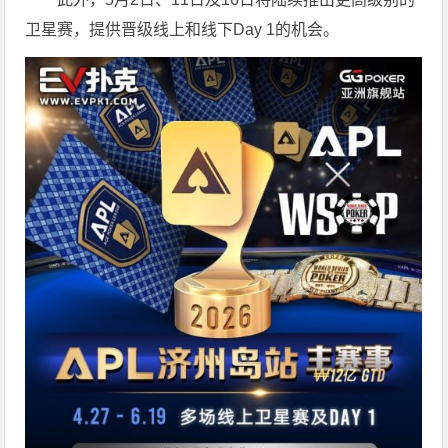
卫星赛，提供晋级线上和线下Day 1的机会。