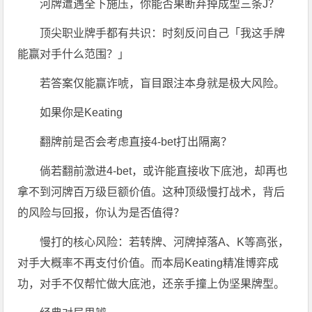
河牌遭遇全下施压，你能否果断弃掉成型三条J？
顶尖职业牌手都有共识：时刻反问自己「我这手牌
能赢对手什么范围？」
若答案仅能赢诈唬，盲目跟注本身就是极大风险。
如果你是Keating
翻牌前是否会考虑直接4-bet打出隔离？
倘若翻前激进4-bet，或许能直接收下底池，却再也
拿不到河牌百万级巨额价值。这种顶级慢打战术，背后
的风险与回报，你认为是否值得？
慢打的核心风险：若转牌、河牌掉落A、K等高张，
对手大概率不再支付价值。而本局Keating精准博弈成
功，对手不仅帮忙做大底池，还亲手撞上伪坚果牌型。