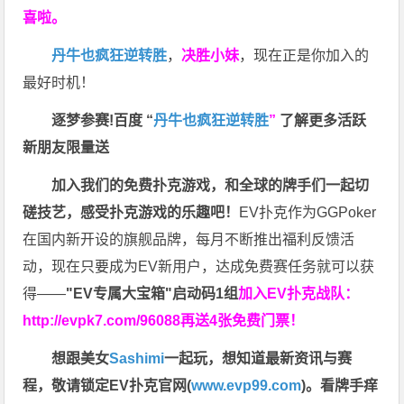
喜啦。
丹牛也疯狂逆转胜
，
决胜小妹
，现在正是你加入的
最好时机！
逐梦参赛!百度 “
丹牛也疯狂逆转胜
”
了解更多
活跃
新朋友限量送
加入我们的免费扑克游戏，和全球的牌手们一起切
磋技艺，感受扑克游戏的乐趣吧！
EV扑克作为GGPoker
在国内新开设的旗舰品牌，每月不断推出福利反馈活
动，现在只要成为EV新用户，达成免费赛任务就可以获
得——
"EV专属大宝箱"启动码1组
加入EV扑克战队：
http://evpk7.com/96088
再送4张免费门票！
想跟美女
Sashimi
一起玩，
想知道最新资讯与赛
程，
敬请锁定EV扑克官网(
www.evp99.com
)。
看牌手痒