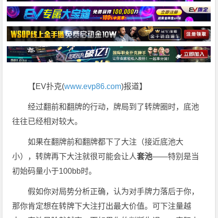
【EV扑克(
www.evp86.com
)报道】
经过翻前和翻牌的行动，牌局到了转牌圈时，底池
往往已经相对较大。
如果在翻牌前和翻牌都下了大注（接近底池大
小），转牌再下大注就很可能会让人
套池
——特别是当
初始码量小于100bb时。
假如你对局势分析正确，认为对手牌力落后于你，
那你肯定想在转牌下大注打出最大价值。可下注量越