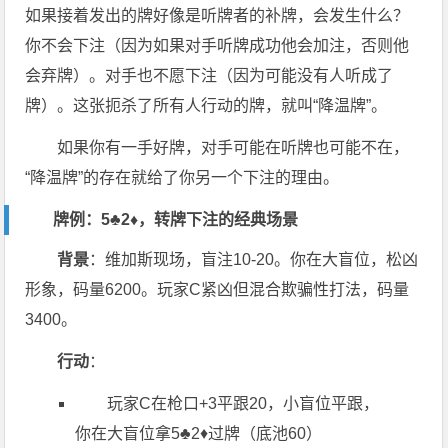
如果接着发出的牌好像是听牌者的补牌，会发生什么？
你不会下注（因为如果对手听牌成功他会加注，否则他
会弃牌）。对手也不愿下注（因为可能没有人听成了
牌）。这张扼杀了所有人行动的牌，就叫“降温牌”。
如果你有一手好牌，对手可能在听牌也可能不在，
“降温牌”的存在就给了你另一个下注的理由。
牌例：5♣2♦，转牌下注的经典场景
背景
：维加斯现场，盲注10-20。你在大盲位，松凶
形象，码量6200。玩家C紧凶但混合欺骗性打法，码量
3400。
行动
：
玩家C在枪口+3平跟20，小盲位平跟，
你在大盲位拿5♣2♦过牌（底池60）