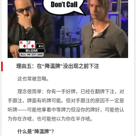
理由五：在“降温牌”没出现之前下注
这也常被忽略。
理念很简单：你有一手好牌，已经在翻牌下注，对
手跟注，牌面有听牌可能。但对手跟注的原因不一定是
听牌——可能他拿着中等牌力但没你的牌好，可能他认
为你在诈唬，也可能他以为你在半诈唬。
什么是“降温牌”？