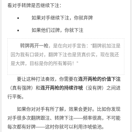
看对手转牌是否继续下注：
如果对手继续下注，你就弃牌
如果他们过牌，你就下注
转牌再开一枪
，是在向对手宣告：“翻牌前加注是
因为我有口袋对，翻牌下注也是货真价实，现在我还
是大牌，目标是你的所有筹码！”
要让这种打法奏效，你需要在
连开两枪的价值下注
（真有强牌）和
连开两枪的持续诈唬
（没有牌）之间进
行平衡。
如果你对对手有所了解，效果会更好。比如你发现
对手很多次翻牌跟注、转牌下注——频率很高，不可能
每次都有好牌——这时你就可以利用诈唬偷池。