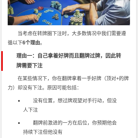
当考虑在转牌圈下注时，大多数情况中我们需要遵
循以下
6个理由
。
理由一：自己拿着好牌而且翻牌过牌，因此转
牌需要下注
在某些情况下，你在翻牌拿着一手好牌（顶对+的牌
力）却没有下注。原因可能包括：
没有位置，想过牌观望对手行动，但没
人下注
翻牌前激进的一方在后位，你预期他会
持续下注但他没有