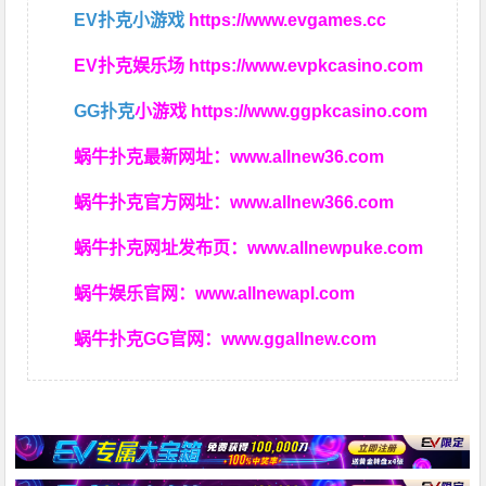
EV扑克小游戏
https://www.evgames.cc
EV扑克娱乐场
https://www.evpkcasino.com
GG扑克
小游戏
https://www.ggpkcasino.com
蜗牛扑克最新网址：
www.allnew36.com
蜗牛扑克官方网址：
www.allnew366.com
蜗牛扑克网址发布页：
www.allnewpuke.com
蜗牛娱乐官网：
www.allnewapl.com
蜗牛扑克GG官网：
www.ggallnew.com