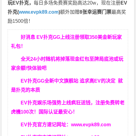
玩EV扑克，
每日多场免费赛奖励高达20w，现在注册
EV
扑克(
www.evpk89.com
)
额外加赠
8张幸运赛门票
最高奖
励1500倍！
好消息 EV扑克GG上线注册领取350美金新玩家
礼包！
全天24小时随机将掉落现金红包至牌局底池或玩
家余额!快体验吧
EV扑克GG
全新中文旗舰站
追求高EV
的决定
就
是扑克的本质
EV扑克娱乐场强势上线疯狂送钱，注册免费转老
虎機100次！国际认证最安心！
EV扑克官方速记网址：
www.evpk89.com