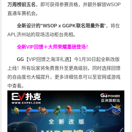
万周榜前五名
，即可获得参赛资格，并额外解锁WSOP
直通车赛机会。
全新设计的“
WSOP x GGPK
联名限量外套
”，将在
APL济州站的现场活动柜台亮相。
全新VIP回馈＋大师荣耀
重磅登场！
GG
【VIP回馈之海洋礼遇】今1月30日起全新改版
上线！所有玩家将免费晋升至更高级别，同时选择回馈
的自由度也大幅提升，更多详细信息可以至官网或游戏
中查看。