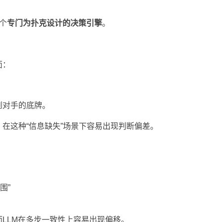
个
专门为扑克设计的决策引擎
。
？
面：
到对手的底牌。
，在这种“信息缺失”场景下容易出现判断偏差。
围”
LLM在多步一致性上容易出现偏移。