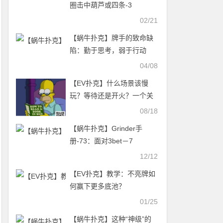
圈击中葫芦或四条-3
02/21
【蜗牛扑克】牌手的致命缺
陷：勤于思考，弱于行动
04/08
【EV扑克】什么场景该慢
玩？等待还是开火？一个关
于慢玩的讨论
08/18
【蜗牛扑克】Grinder手
册-73：面对3bet－7
12/12
【EV扑克】教学：不亮牌如
何赢下更多底池？
01/25
【蜗牛扑克】这种“神级”的