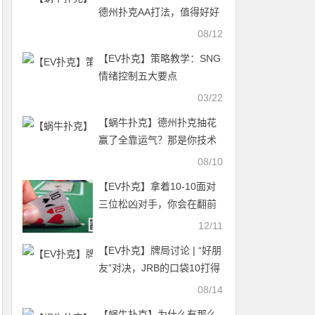
德州扑克AA打法，值得好好
学反复用！
08/12
【EV扑克】策略教学：SNG
情绪控制五大要点
03/22
【蜗牛扑克】德州扑克抽花
赢了全靠运气？那是你技术
不行
08/10
【EV扑克】拿着10-10面对
三位松凶对手，你会在翻前
全下吗？
12/11
【EV扑克】牌局讨论 | “好朋
友”对决，JRB的口袋10打得
太差了吗？
08/14
【蜗牛扑克】为什么有那么