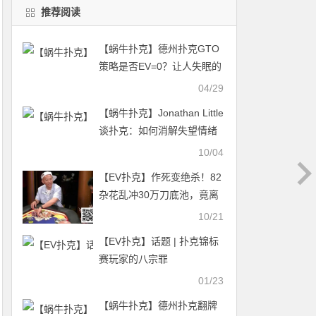
推荐阅读
【蜗牛扑克】德州扑克GTO
策略是否EV=0？让人失眠的
关于GTO的一部分讨论
04/29
【蜗牛扑克】Jonathan Little
谈扑克：如何消解失望情绪
10/04
【EV扑克】作死变绝杀！82
杂花乱冲30万刀底池，竟离
谱逆袭
10/21
【EV扑克】话题 | 扑克锦标
赛玩家的八宗罪
01/23
【蜗牛扑克】德州扑克翻牌