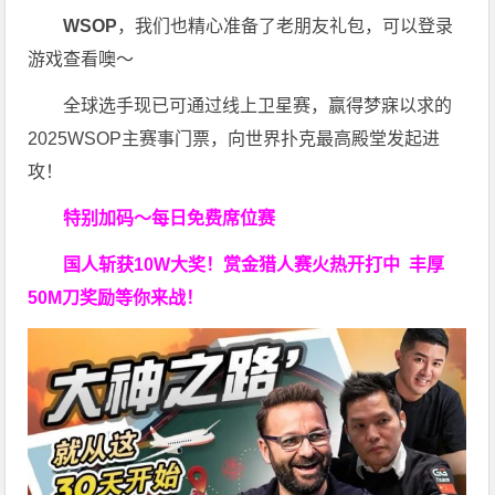
WSOP
，我们也精心准备了老朋友礼包，可以登录
游戏查看噢～
全球选手现已可通过线上卫星赛，赢得梦寐以求的
2025WSOP主赛事门票，向世界扑克最高殿堂发起进
攻！
特别加码～每日免费席位赛
国人斩获
10W
大奖！
赏金猎人赛火热开打中 丰厚
50M刀奖励等你来战！