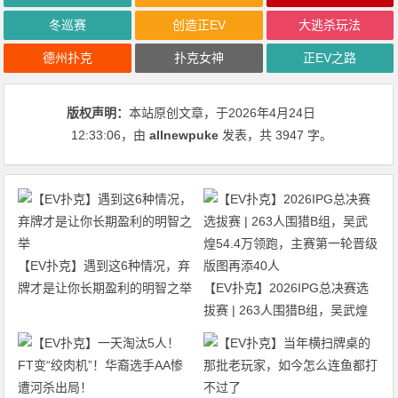
冬巡赛
创造正EV
大逃杀玩法
德州扑克
扑克女神
正EV之路
版权声明：
本站原创文章，于2026年4月24日
12:33:06
，由
allnewpuke
发表，共 3947 字。
【EV扑克】遇到这6种情况，弃
牌才是让你长期盈利的明智之举
【EV扑克】2026IPG总决赛选
拔赛 | 263人围猎B组，吴武煌
54.4万领跑，主赛第一轮晋级版
图再添40人