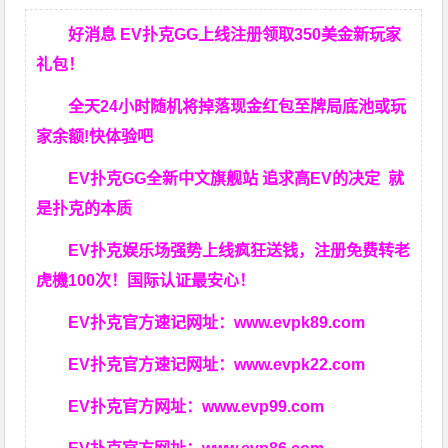
好消息 EV扑克GG上线注册领取350美金新玩家
礼包！
全天24小时随机将掉落现金红包至牌局底池或玩
家余额!快体验吧
EV扑克GG
全新中文旗舰站
追求高EV
的决定
就
是扑克的本质
EV扑克娱乐场强势上线疯狂送钱，注册免费转老
虎機100次！国际认证最安心！
EV扑克官方速记网址：
www.evpk89.com
EV扑克官方速记网址：
www.evpk22.com
EV扑克官方网址：
www.evp99.com