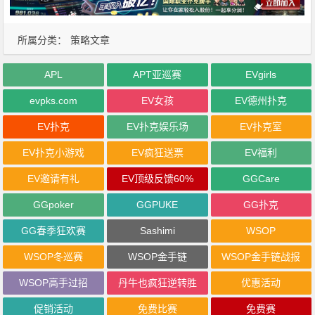
所属分类：
策略文章
APL
APT亚巡赛
EVgirls
evpks.com
EV女孩
EV德州扑克
EV扑克
EV扑克娱乐场
EV扑克室
EV扑克小游戏
EV疯狂送票
EV福利
EV邀请有礼
EV顶级反馈60%
GGCare
GGpoker
GGPUKE
GG扑克
GG春季狂欢赛
Sashimi
WSOP
WSOP冬巡赛
WSOP金手链
WSOP金手链战报
WSOP高手过招
丹牛也疯狂逆转胜
优惠活动
促销活动
免费比赛
免费赛