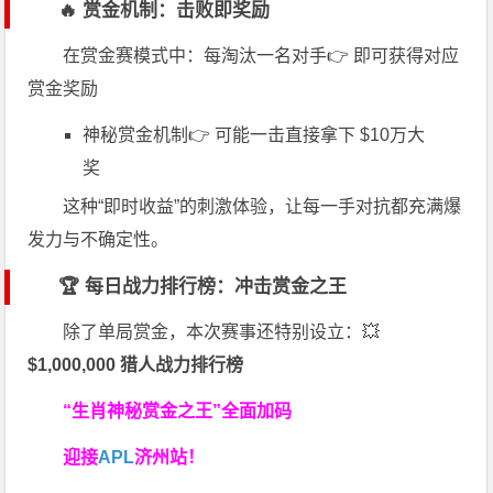
🔥 赏金机制：击败即奖励
在赏金赛模式中：每淘汰一名对手👉 即可获得对应
赏金奖励
神秘赏金机制👉 可能一击直接拿下 $10万大
奖
这种“即时收益”的刺激体验，让每一手对抗都充满爆
发力与不确定性。
🏆 每日战力排行榜：冲击赏金之王
除了单局赏金，本次赛事还特别设立：💥
$1,000,000 猎人战力排行榜
“生肖神秘赏金之王”全面加码
迎接
APL
济州站！