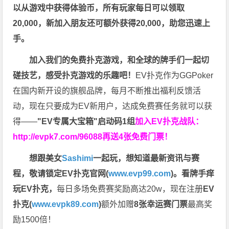
以从游戏中获得体验币，所有玩家每日可以领取
20,000，新加入朋友还可额外获得20,000，助您迅速上
手。
加入我们的免费扑克游戏，和全球的牌手们一起切
磋技艺，感受扑克游戏的乐趣吧！
EV扑克作为GGPoker
在国内新开设的旗舰品牌，每月不断推出福利反馈活
动，现在只要成为EV新用户，达成免费赛任务就可以获
得——
"EV专属大宝箱"启动码1组
加入EV扑克战队：
http://evpk7.com/96088
再送4张免费门票！
想跟美女
Sashimi
一起玩，
想知道最新资讯与赛
程，
敬请锁定EV扑克官网(
www.evp99.com
)。
看牌手痒
玩EV扑克，
每日多场免费赛奖励高达20w，现在注册
EV
扑克(
www.evpk89.com
)
额外加赠
8张幸运赛门票
最高奖
励1500倍！