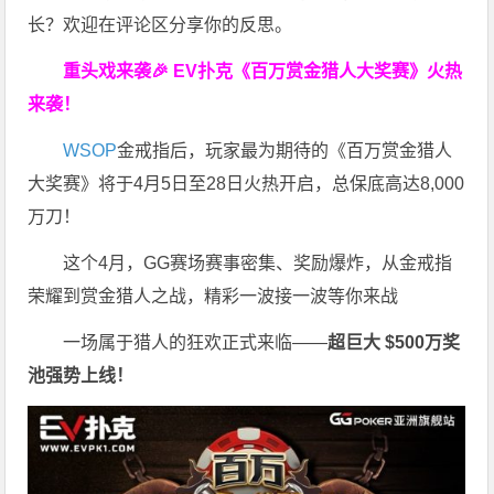
长？欢迎在评论区分享你的反思。
重头戏来袭
🎉
EV扑克
《百万赏金猎人大奖赛》
火热
来袭！
WSOP
金戒指后，玩家最为期待的《百万赏金猎人
大奖赛》将于4月5日至28日火热开启，总保底高达8,000
万刀！
这个4月，GG赛场赛事密集、奖励爆炸，从金戒指
荣耀到赏金猎人之战，精彩一波接一波等你来战
一场属于猎人的狂欢正式来临——
超巨大 $500万奖
池强势上线！