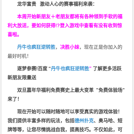
龙华富贵 激动人心的赛事福利来袭：
本周开始新朋友＋老朋友都将有各种领到手软的福
利大放送，要如何获得!?登入游戏中查看有没有收到惊
喜啦。
丹牛也疯狂逆转胜
，
决胜小妹
，现在正是你加入的
最好时机！
逐梦参赛!百度 “
丹牛也疯狂逆转胜
”
了解更多
活跃
新朋友限量送
双旦嘉年华福利
免费赛史上最大变革
”免费体验场”
来了！
现在开始可以随时随地可以享受真实的游戏体验！
我们提供丰富多样的玩法，包括
德州扑克
、奥马哈、短
牌等等，让您尽情挑战自我，提高技巧。不仅如此，
可