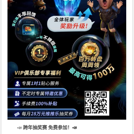
📣
跨年抽奖赛 免费参加
！📣