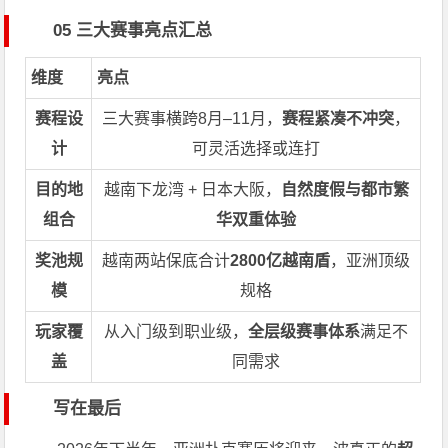
05 三大赛事亮点汇总
维度
亮点
赛程设
三大赛事横跨8月–11月，
赛程紧凑不冲突
，
计
可灵活选择或连打
目的地
越南下龙湾 + 日本大阪，
自然度假与都市繁
组合
华双重体验
奖池规
越南两站保底合计
2800亿越南盾
，亚洲顶级
模
规格
玩家覆
从入门级到职业级，
全层级赛事体系
满足不
盖
同需求
写在最后