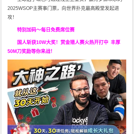
2025WSOP主赛事门票，向世界扑克最高殿堂发起进
攻！
特别加码～每日免费席位赛
国人斩获
10W
大奖！
赏金猎人赛火热开打中 丰厚
50M刀奖励等你来战！