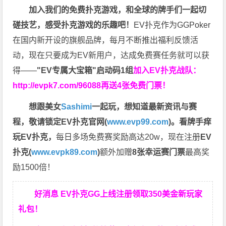
加入我们的免费扑克游戏，和全球的牌手们一起切
磋技艺，感受扑克游戏的乐趣吧！
EV扑克作为GGPoker
在国内新开设的旗舰品牌，每月不断推出福利反馈活
动，现在只要成为EV新用户，达成免费赛任务就可以获
得——
"EV专属大宝箱"启动码1组
加入EV扑克战队：
http://evpk7.com/96088
再送4张免费门票！
想跟美女
Sashimi
一起玩，
想知道最新资讯与赛
程，
敬请锁定EV扑克官网(
www.evp99.com
)。
看牌手痒
玩EV扑克，
每日多场免费赛奖励高达20w，现在注册
EV
扑克(
www.evpk89.com
)
额外加赠
8张幸运赛门票
最高奖
励1500倍！
好消息 EV扑克GG上线注册领取350美金新玩家
礼包！