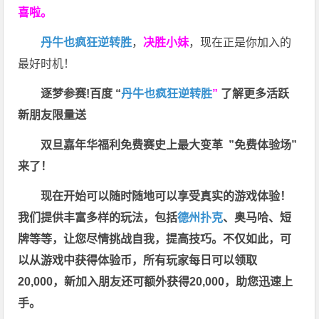
喜啦。
丹牛也疯狂逆转胜
，
决胜小妹
，现在正是你加入的
最好时机！
逐梦参赛!百度 “
丹牛也疯狂逆转胜
”
了解更多
活跃
新朋友限量送
双旦嘉年华福利
免费赛史上最大变革
”免费体验场”
来了！
现在开始可以随时随地可以享受真实的游戏体验！
我们提供丰富多样的玩法，包括
德州扑克
、奥马哈、短
牌等等，让您尽情挑战自我，提高技巧。不仅如此，
可
以从游戏中获得体验币，所有玩家每日可以领取
20,000，新加入朋友还可额外获得20,000，助您迅速上
手。