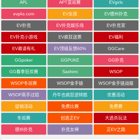
APL
APT亚巡赛
EVgirls
evpks.com
EV女孩
EV德州扑克
EV扑克
EV扑克娱乐场
EV扑克室
EV扑克小游戏
EV疯狂送票
EV福利
EV邀请有礼
EV顶级反馈60%
GGCare
GGpoker
GGPUKE
GG扑克
GG春季狂欢赛
Sashimi
WSOP
WSOP冬巡赛
WSOP金手链
WSOP金手链战报
WSOP高手过招
丹牛也疯狂逆转胜
优惠活动
促销活动
免费比赛
免费赛
冬巡赛
创造正EV
大逃杀玩法
德州扑克
扑克女神
正EV之路