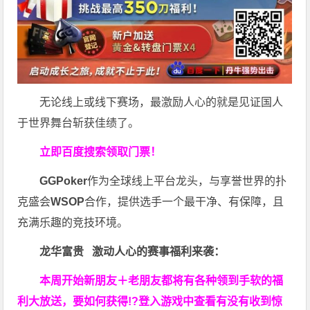
无论线上或线下赛场，最激励人心的就是见证国人
于世界舞台斩获佳绩了。
立即百度搜索领取门票！
GGPoker
作为全球线上平台龙头，与享誉世界的扑
克盛会
WSOP
合作，提供选手一个最干净、有保障，且
充满乐趣的竞技环境。
龙华富贵 激动人心的赛事福利来袭：
本周开始新朋友＋老朋友都将有各种领到手软的福
利大放送，要如何获得!?登入游戏中查看有没有收到惊