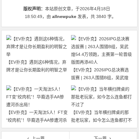
版权声明：
本站原创文章，于2026年4月18日
18:50:49
，由
allnewpuke
发表，共 3840 字。
【EV扑克】遇到这6种情况，弃
牌才是让你长期盈利的明智之举
【EV扑克】2026IPG总决赛选
拔赛 | 263人围猎B组，吴武煌
54.4万领跑，主赛第一轮晋级版
图再添40人
【EV扑克】一天淘汰5人！FT变
【EV扑克】当年横扫牌桌的那
“绞肉机”！华裔选手AA惨遭河杀
批老玩家，如今怎么连鱼都打不
出局！
过了
上一篇
下一篇