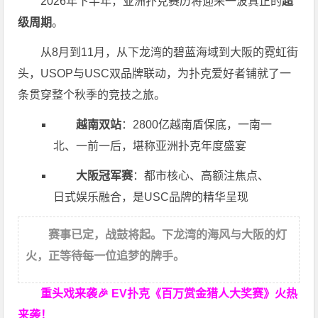
2026年下半年，亚洲扑克赛历将迎来一波真正的
超
级周期
。
从8月到11月，从下龙湾的碧蓝海域到大阪的霓虹街
头，USOP与USC双品牌联动，为扑克爱好者铺就了一
条贯穿整个秋季的竞技之旅。
越南双站
：2800亿越南盾保底，一南一
北、一前一后，堪称亚洲扑克年度盛宴
大阪冠军赛
：都市核心、高额注焦点、
日式娱乐融合，是USC品牌的精华呈现
赛事已定，战鼓将起。下龙湾的海风与大阪的灯
火，正等待每一位追梦的牌手。
重头戏来袭
🎉
EV扑克
《百万赏金猎人大奖赛》
火热
来袭！