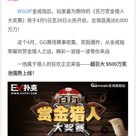
WSOP
金戒指后，玩家最为期待的《百万赏金猎人
大奖赛》将于4月5日至28日火热开启，总保底高达8,000
万刀！
这个4月，GG赛场赛事密集、奖励爆炸，从金戒指
荣耀到赏金猎人之战，精彩一波接一波等你来战
一场属于猎人的狂欢正式来临——
超巨大 $500万奖
池强势上线！