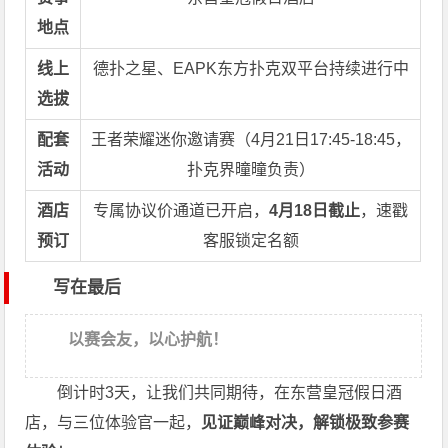
地点
线上
德扑之星、EAPK东方扑克双平台持续进行中
选拔
配套
王者荣耀迷你邀请赛（4月21日17:45-18:45，
活动
扑克界曈曈负责）
酒店
专属协议价通道已开启，
4月18日截止
，速戳
预订
客服锁定名额
写在最后
以赛会友，以心护航！
倒计时3天，让我们共同期待，在东营皇冠假日酒
店，与三位体验官一起，
见证巅峰对决，解锁极致参赛