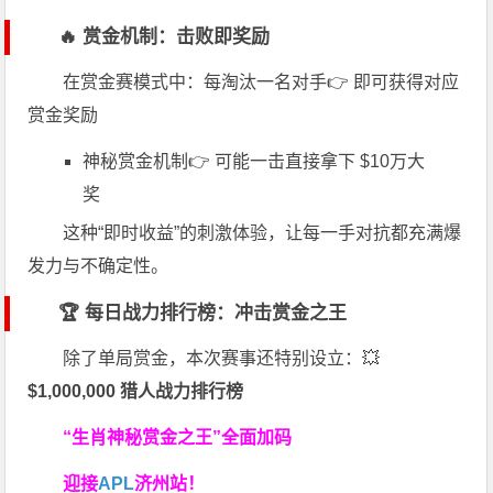
🔥 赏金机制：击败即奖励
在赏金赛模式中：每淘汰一名对手👉 即可获得对应
赏金奖励
神秘赏金机制👉 可能一击直接拿下 $10万大
奖
这种“即时收益”的刺激体验，让每一手对抗都充满爆
发力与不确定性。
🏆 每日战力排行榜：冲击赏金之王
除了单局赏金，本次赛事还特别设立：💥
$1,000,000 猎人战力排行榜
“生肖神秘赏金之王”全面加码
迎接
APL
济州站！