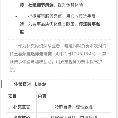
接，
杜绝细节疏漏
，提升休憩体验
捕捉赛事服务亮点，用心收集选手反
馈，为赛事品质优化建言献策，
传递赛事温
度
作为扑克界资深从业者，曈曈同时负责本次河海
杯
王者荣耀迷你邀请赛
（4月21日17:45-18:45），兼
顾赛事体验与趣味互动，用双重视角为赛事保驾护
航。
体验官②：Linda
项目
内容
扑克宣言
冷静自持，理性致胜
考察核心
住宿干净舒适、交通便利