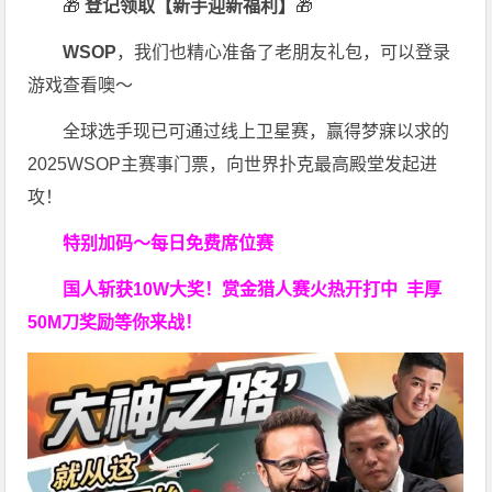
🎁
登记领取【新手迎新福利】
🎁
WSOP
，我们也精心准备了老朋友礼包，可以登录
游戏查看噢～
全球选手现已可通过线上卫星赛，赢得梦寐以求的
2025WSOP主赛事门票，向世界扑克最高殿堂发起进
攻！
特别加码～每日免费席位赛
国人斩获
10W
大奖！
赏金猎人赛火热开打中 丰厚
50M刀奖励等你来战！