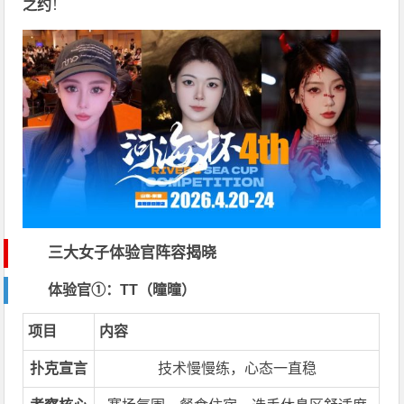
之约
！
三大女子体验官阵容揭晓
体验官①：TT（曈曈）
项目
内容
扑克宣言
技术慢慢练，心态一直稳