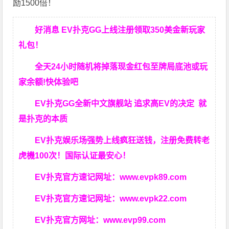
励1500倍！
好消息 EV扑克GG上线注册领取350美金新玩家
礼包！
全天24小时随机将掉落现金红包至牌局底池或玩
家余额!快体验吧
EV扑克GG
全新中文旗舰站
追求高EV
的决定
就
是扑克的本质
EV扑克娱乐场强势上线疯狂送钱，注册免费转老
虎機100次！国际认证最安心！
EV扑克官方速记网址：
www.evpk89.com
EV扑克官方速记网址：
www.evpk22.com
EV扑克官方网址：
www.evp99.com