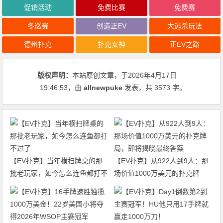
促销活动
免费比赛
免费赛
冬巡赛
创造正EV
大逃杀玩法
德州扑克
扑克女神
正EV之路
版权声明：
本站原创文章，于2026年4月17日
19:46:53
，由
allnewpuke
发表，共 3573 字。
【EV扑克】当年横扫牌桌的那
【EV扑克】从922人到9人：那
批老玩家，如今怎么连鱼都打不
场价值1000万美元的扑克牌
过了
局，即将揭晓最终答案