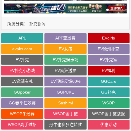
所属分类：
扑克新闻
APL
APT亚巡赛
EVgirls
evpks.com
EV女孩
EV德州扑克
EV扑克
EV扑克娱乐场
EV扑克室
EV扑克小游戏
EV疯狂送票
EV福利
EV邀请有礼
EV顶级反馈60%
GGCare
GGpoker
GGPUKE
GG扑克
GG春季狂欢赛
Sashimi
WSOP
WSOP冬巡赛
WSOP金手链
WSOP金手链战报
WSOP高手过招
丹牛也疯狂逆转胜
优惠活动