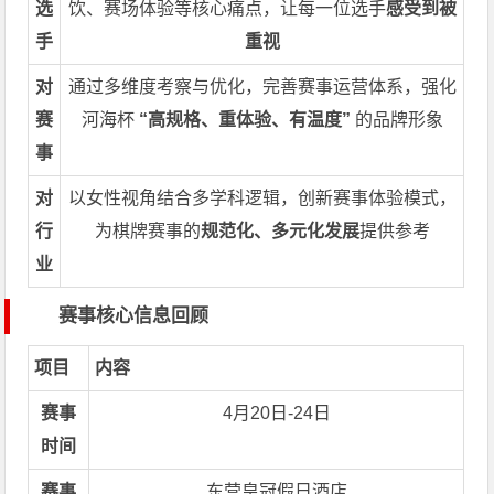
选
饮、赛场体验等核心痛点，让每一位选手
感受到被
手
重视
对
通过多维度考察与优化，完善赛事运营体系，强化
赛
河海杯
“高规格、重体验、有温度”
的品牌形象
事
对
以女性视角结合多学科逻辑，创新赛事体验模式，
行
为棋牌赛事的
规范化、多元化发展
提供参考
业
赛事核心信息回顾
项目
内容
赛事
4月20日-24日
时间
赛事
东营皇冠假日酒店