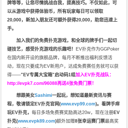
牌等等，让您尽情挑战自我，提高技巧。不仅如此，
可
以从游戏中获得体验币，所有玩家每日可以领取
20,000，新加入朋友还可额外获得20,000，助您迅速上
手。
加入我们的免费扑克游戏，和全球的牌手们一起切
磋技艺，感受扑克游戏的乐趣吧！
EV扑克作为GGPoker
在国内新开设的旗舰品牌，每月不断推出福利反馈活
动，现在只要成为EV新用户，达成免费赛任务就可以获
得——
"EV专属大宝箱"启动码1组
加入EV扑克战队：
http://evpk7.com/96088
再送4张免费门票！
想跟美女
Sashimi
一起玩，
想知道最新资讯与赛
程，
敬请锁定EV扑克官网(
www.evp99.com
)。
看牌手痒
玩EV扑克，
每日多场免费赛奖励高达20w，现在注册
EV
扑克(
www.evpk89.com
)
额外加赠
8张幸运赛门票
最高奖