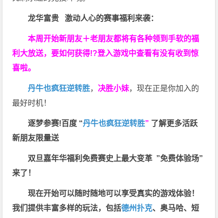
龙华富贵 激动人心的赛事福利来袭：
本周开始新朋友＋老朋友都将有各种领到手软的福
利大放送，要如何获得!?登入游戏中查看有没有收到惊
喜啦。
丹牛也疯狂逆转胜
，
决胜小妹
，现在正是你加入的
最好时机！
逐梦参赛!百度 “
丹牛也疯狂逆转胜
”
了解更多
活跃
新朋友限量送
双旦嘉年华福利
免费赛史上最大变革
”免费体验场”
来了！
现在开始可以随时随地可以享受真实的游戏体验！
我们提供丰富多样的玩法，包括
德州扑克
、奥马哈、短