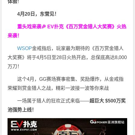
体验
！
4月20日，东营见！
重头戏来袭
🎉
EV扑克
《百万赏金猎人大奖赛》
火热
来袭！
WSOP
金戒指后，玩家最为期待的《百万赏金猎人
大奖赛》将于4月5日至28日火热开启，总保底高达8,000
万刀！
这个4月，GG赛场赛事密集、奖励爆炸，从金戒指
荣耀到赏金猎人之战，精彩一波接一波等你来战
一场属于猎人的狂欢正式来临——
超巨大 $500万奖
池强势上线！