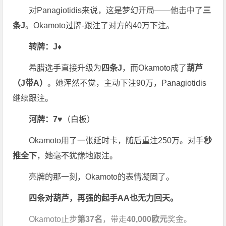
对Panagiotidis来说，这是梦幻开局——他击中了
三
条J
。Okamoto过牌-跟注了对方的40万下注。
转牌：J♦
希腊选手直接升级为
四条J
，而Okamoto成了
葫芦
（J带A）
。她浑然不觉，主动下注90万，Panagiotidis
继续跟注。
河牌：7♥
（白板）
Okamoto用了一张延时卡，随后重注250万。对手
秒
推全下
，她毫不犹豫地跟注。
亮牌的那一刻，Okamoto的表情凝固了。
四条对葫芦，再强的起手AA也无力回天。
Okamoto止步
第37名
，带走
40,000欧元
奖金。