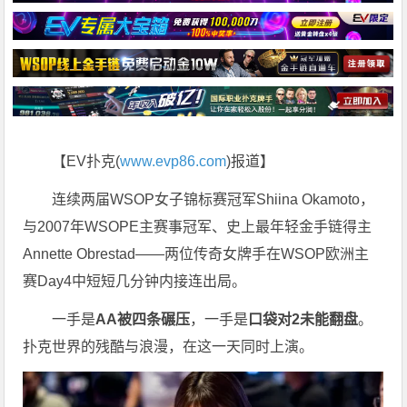
【EV扑克(
www.evp86.com
)报道】
连续两届WSOP女子锦标赛冠军Shiina Okamoto，
与2007年WSOPE主赛事冠军、史上最年轻金手链得主
Annette Obrestad——两位传奇女牌手在WSOP欧洲主
赛Day4中短短几分钟内接连出局。
一手是
AA被四条碾压
，一手是
口袋对2未能翻盘
。
扑克世界的残酷与浪漫，在这一天同时上演。