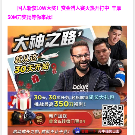
国人斩获
10W
大奖！
赏金猎人赛火热开打中 丰厚
50M刀奖励等你来战！