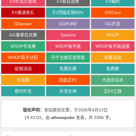
EV扑克小游戏
EV疯狂送票
EV福利
EV邀请有礼
EV顶级反馈60%
GGCare
GGpoker
GGPUKE
GG扑克
GG春季狂欢赛
Sashimi
WSOP
WSOP冬巡赛
WSOP金手链
WSOP金手链战报
WSOP高手过招
丹牛也疯狂逆转胜
优惠活动
促销活动
免费比赛
免费赛
冬巡赛
创造正EV
大逃杀玩法
德州扑克
扑克女神
正EV之路
版权声明：
本站原创文章，于2026年4月13日
19:43:03
，由
allnewpuke
发表，共 3386 字。