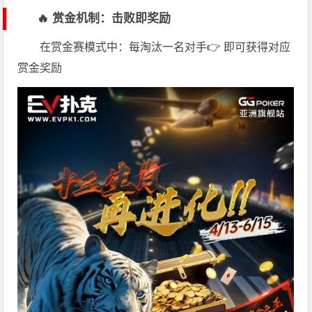
🔥 赏金机制：击败即奖励
在赏金赛模式中：每淘汰一名对手👉 即可获得对应
赏金奖励