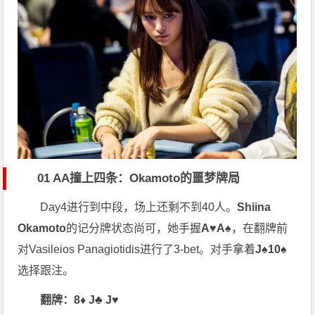
01 AA撞上四条：Okamoto的噩梦牌局
Day4进行到中段，场上还剩不到40人。
Shiina
Okamoto
的记分牌状态尚可，她手握
A♥A♠
，在翻牌前
对Vasileios Panagiotidis进行了3-bet。对手拿着
J♠10♠
选择跟注。
翻牌：8♦ J♣ J♥