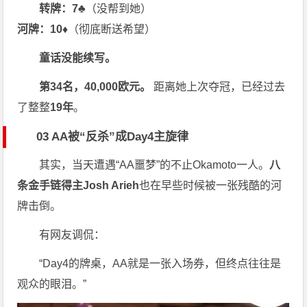
转牌：7♣
（没帮到她）
河牌：10♦
（彻底断送希望）
童话没能续写。
第34名，40,000欧元。
距离她上次夺冠，已经过去
了整整
19年
。
03 AA被“反杀”成Day4主旋律
其实，当天遭遇“AA噩梦”的不止Okamoto一人。
八
条金手链得主Josh Arieh
也在早些时候被一张残酷的河
牌击倒。
有网友调侃：
“Day4的牌桌，AA就是一张入场券，但终点往往是
观众的眼泪。”