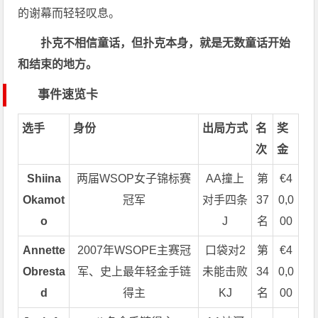
的谢幕而轻轻叹息。
扑克不相信童话，但扑克本身，就是无数童话开始
和结束的地方。
事件速览卡
选手
身份
出局方式
名
奖
次
金
Shiina
两届WSOP女子锦标赛
AA撞上
第
€4
Okamot
冠军
对手四条
37
0,0
o
J
名
00
Annette
2007年WSOPE主赛冠
口袋对2
第
€4
Obresta
军、史上最年轻金手链
未能击败
34
0,0
d
得主
KJ
名
00