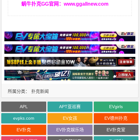
蜗牛扑克GG官网：
www.ggallnew.com
所属分类：
扑克新闻
APL
APT亚巡赛
EVgirls
evpks.com
EV女孩
EV德州扑克
EV扑克
EV扑克娱乐场
EV扑克室