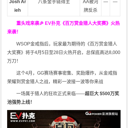
Josh Ar
八条金手链得主
AA被河
—
—
ieh
牌反杀
重头戏来袭
🎉
EV扑克
《百万赏金猎人大奖赛》
火热
来袭！
WSOP金戒指后，玩家最为期待的《百万赏金猎人
大奖赛》将于4月5日至28日火热开启，总保底高达8,000
万刀！
这个4月，GG赛场赛事密集、奖励爆炸，从金戒指
荣耀到赏金猎人之战，精彩一波接一波等你来战
一场属于猎人的狂欢正式来临——
超巨大 $500万奖
池强势上线！