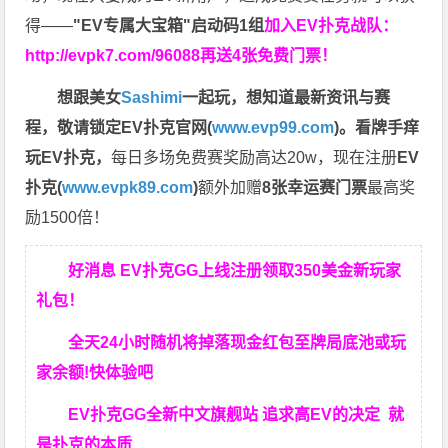
得——
"EV专属大宝箱"启动码1组
加入EV扑克战队：
http://evpk7.com/96088
再送4张免费门票！
想跟美女
Sashimi
一起玩，
想知道最新资讯与赛
程，
敬请锁定EV扑克官网(
www.evp99.com
)。
看牌手痒
玩EV扑克，
每日多场免费赛奖励高达20w，现在注册
EV
扑克(
www.evpk89.com
)
额外加赠
8张幸运赛门票
最高奖
励1500倍！
好消息 EV扑克GG上线注册领取350美金新玩家
礼包！
全天24小时随机将掉落现金红包至牌局底池或玩
家余额!快体验吧
EV扑克GG
全新中文旗舰站
追求高EV
的决定
就
是扑克的本质