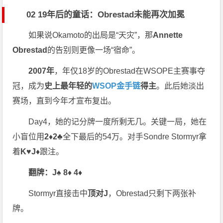
02 19年后的童话：Obrestad未能再次加冕
如果说Okamoto的出局是“天灾”，那
Annette
Obrestad
的告别则更像一场“宿命”。
2007年
，年仅18岁的Obrestad在WSOPE主赛事夺
冠，成为
史上最年轻的
WSOP金手链
得主
。此后她淡出
赛场，直到今年才宣布复出。
Day4，她的记分牌一度所剩无几。关键一局，她在
小盲位用
2♦2♣
全下最后的54万。对手Sondre Stormyr拿
着
K♥J♦
跟注。
翻牌：J♠ 8♦ 4♦
Stormyr直接击中
顶对J
，Obrestad只剩下两张补
牌。