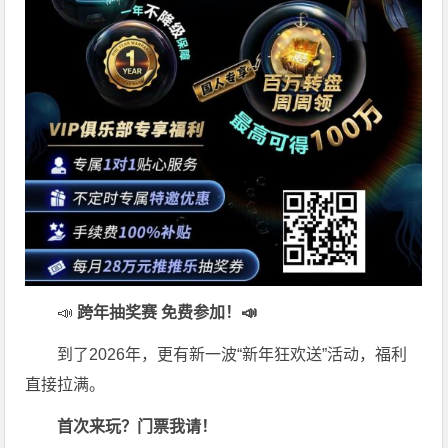
📣
跨年抽奖赛 免费参加
！📣
到了2026年，更有新一波“新年狂欢送”活动，福利
直接拉满。
首次来玩？门票我请！