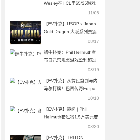
Wesley在HCL里$5/$5游戏
买入100万刀，引发众人议
11/08
论
【EV扑克】USOP x Japan
Gold Dragon 大阪系列赛震
撼来袭！完整赛程公布，总
08/17
保证奖励2.2 亿日元！
蜗牛扑克：Phil Hellmuth宣
布自己常规桌游戏盈利超过
1100万
03/19
【EV扑克】从贫民窟到与内
马尔打牌！巴西传奇Felipe
Ramos咸鱼翻身的励志生涯
10/10
【EV扑克】趣闻 | Phil
Hellmuth错过将1.5万美元变
成8000万美元的机会
03/30
【EV扑克】TRITON