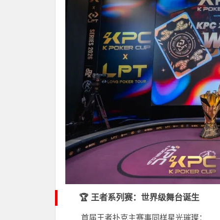
🏆 王者系列赛：世界级舞台诞生
首届王者扑克主赛事同样星光璀璨：