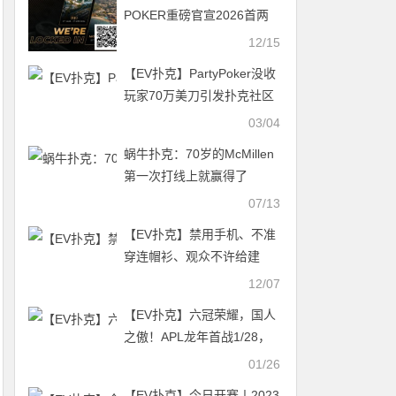
POKER重磅官宣2026首两
站赛程：济州与黑山续写高
12/15
额传奇 Triton ONE强势登场
【EV扑克】PartyPoker没收
玩家70万美刀引发扑克社区
巨大争议
03/04
蜗牛扑克：70岁的McMillen
第一次打线上就赢得了
WSOP金手链
07/13
【EV扑克】禁用手机、不准
穿连帽衫、观众不许给建
议，WPT重拳出击出台新规
12/07
则
【EV扑克】六冠荣耀，国人
之傲！APL龙年首战1/28，
亿级豪奖一决高下
01/26
【EV扑克】今日开赛丨2023