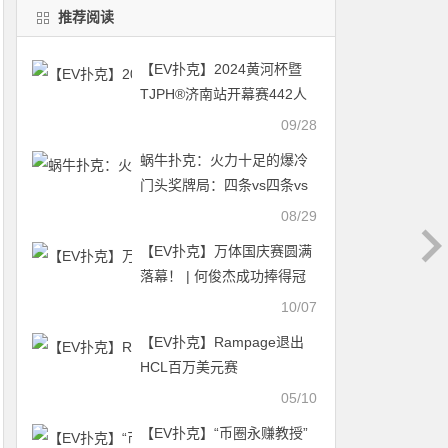
推荐阅读
【EV扑克】2024黄河杯暨
TJPH®济南站开幕赛442人
次参赛36人晋级 明日主赛正
09/28
式开打！
蜗牛扑克：火力十足的爆冷
门头奖牌局：四条vs四条vs
同花顺！
08/29
【EV扑克】万体国庆赛圆满
落幕！ | 何俊杰成功捧得冠
军奖杯！
10/07
【EV扑克】Rampage退出
HCL百万美元赛
05/10
【EV扑克】“币圈永赚教授”