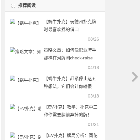
推荐阅读
【蜗牛扑克】玩德州扑克牌
时最喜欢找的借口
08/26
策略文章：如何像职业牌手
那样在河牌圈check-raise
04/18
【蜗牛扑克】赶紧停止这五
种想法，它们会让你输很
多！
03/18
【EV扑克】教学：扑克中三
种你需要翻前弃掉的牌！
01/21
【EV扑克】牌局分析：同花