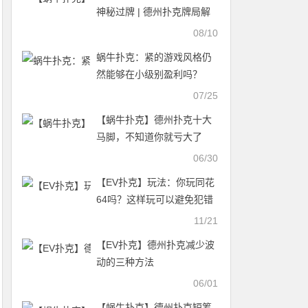
神秘过牌 | 德州扑克牌局解
析
08/10
蜗牛扑克：紧的游戏风格仍
然能够在小级别盈利吗？
07/25
【蜗牛扑克】德州扑克十大
马脚，不知道你就亏大了
06/30
【EV扑克】玩法：你玩同花
64吗？这样玩可以避免犯错
11/21
【EV扑克】德州扑克减少波
动的三种方法
06/01
【蜗牛扑克】德州扑克短筹