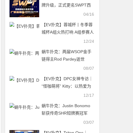
牌升级，正式更名SWPT西
南国际扑克系列赛
04/16
【EV扑克】蓉城杯丨冬季蓉
城杯A组火热打响 A组参赛人
数153人 CL陈港领跑A组
12/24
蜗牛扑克：两届WSOP金手
链得主Rod Pardey逝世
08/07
【EV扑克】DPC女神专访｜
“怪咖萌将” Kitty：以热爱为
翼，于牌桌江湖逐梦欢歌
12/17
蜗牛扑克：Justin Bonomo
斩获传奇SHR短牌赛冠军
03/07
【EV扑克】Triton One｜