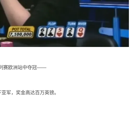
列赛欧洲站
中夺冠——
。
下亚军，奖金高达百万英镑。