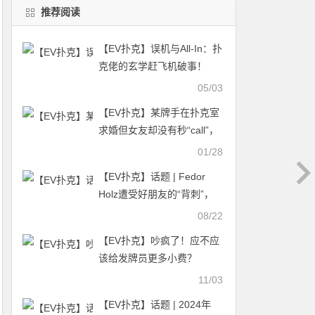
推荐阅读
【EV扑克】误机与All-In：扑
克佬的玄学赶飞机破事！
05/03
【EV扑克】某牌手在扑克室
求婚但女友却没有秒“call”，
好尴尬…
01/28
【EV扑克】话题 | Fedor
Holz遭受好朋友的“背刺”，
遗憾输掉单挑
08/22
【EV扑克】吵疯了！应不应
该给发牌员更多小费？
11/03
【EV扑克】话题 | 2024年