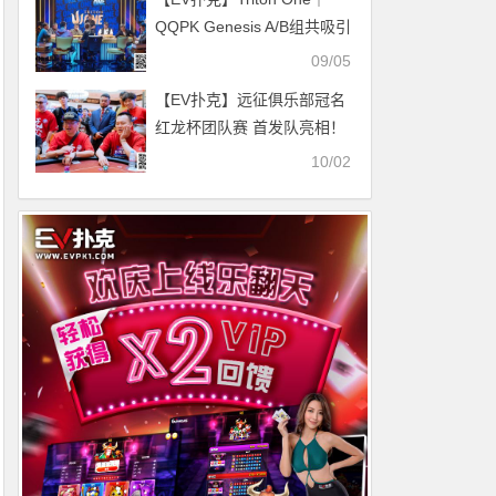
QQPK Genesis A/B组共吸引
486人次买入，中国选手骆
09/05
健明和陈东分别领跑A/B组
【EV扑克】远征俱乐部冠名
红龙杯团队赛 首发队亮相！
10/02