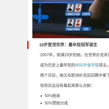
18岁登顶世界：最年轻冠军诞生
2007年，刚满18岁的她，在
世界扑克系
成为历史上最年轻的
WSOP金手链
得主
两个月后，她又在
欧洲扑克巡回赛
中拿
但现实远没有看起来那么光鲜：
50%税收
50%赞助分成