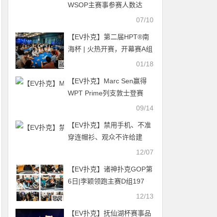
WSOP主赛事参赛人数达
10,112人，创下新纪录
07/10
【EV扑克】第二届HPT®南
海杯 | 火热开赛，开幕赛A组
景浩洋358000记分牌领先，
01/18
B组雷雨293000记分牌领先
【EV扑克】Marc Sen赢得
WPT Prime列支敦士登赛
David Peters在WSOP线上
09/14
赛单季47次挺进决赛桌
【EV扑克】禁用手机、不准
穿连帽衫、观众不许给建
议，WPT重拳出击出台新规
12/07
则
【EV扑克】诸神扑克GOP第
6日|李颖领跑主赛D组197
人，孙建峰暂居系列赛积分
12/13
榜第一
【EV扑克】抚仙湖杯赛事品