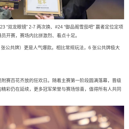
23 “双龙眼镜” 2-7 两次换、#24 “御品阁雪茄吧” 赢者定位定项
满员开赛，赛场内比拼激烈、看点十足。
克（6 张公共牌）更是人气爆款。相比常规玩法，6 张公共牌极大
是附赛百花齐放的狂欢日。随着主赛第一阶段圆满落幕，晋级
的精彩仍在延续，更多冠军荣誉与赛场惊喜，值得所有人共同