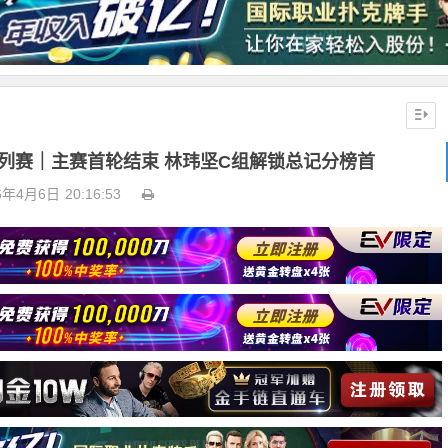
系列赛｜主赛首轮结束 林玮坚C组解锁总记分榜首
6年4月6日
20:16:53