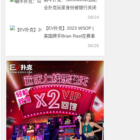
业扑克玩家身份被银行关闭
账户
08/24
【EV扑克】2023 WSOP |
美国牌手Brian Rast在赛事
43击败99名参赛者 摘得第六
06/26
条WSOP金手链