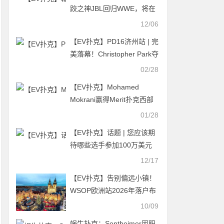
跤之神JBL回归WWE，将在
节目中举办扑克比赛
12/06
【EV扑克】PD16济州站 | 完
美落幕！Christopher Park夺
得$20,000超级明星挑战赛
02/28
冠军，丁彪季军
【EV扑克】Mohamed
Mokrani赢得Merit扑克西部
赛主赛 金手链得主Gal
01/28
Yifrach被指控涉嫌非法业务
【EV扑克】话题 | 您应该期
待哪些选手参加100万美元
的“一滴水”豪客赛？
12/17
【EV扑克】告别偏远小镇！
WSOP欧洲站2026年落户布
拉格市中心，玩家体验将全
10/09
面升级
蜗牛扑克：Sontheimer因职