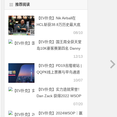
推荐阅读
【EV扑克】Nik Airball在
HCL斩获38.8万历史最大底
池，登顶电视扑克盈利榜前
08/10
三
【EV扑克】国王周全获天堂
岛10K豪客赛第四名 Danny
Tang获第八名
12/13
【EV扑克】PD19吉隆坡站 |
QQPK线上票赛与早鸟通道
开启，现场超EV福利等你来
10/07
领！
【EV扑克】实力造就荣誉！
Dan Zack 获得2022 WSOP
年度最佳玩家
07/20
【EV扑克】2024WSOP｜赢