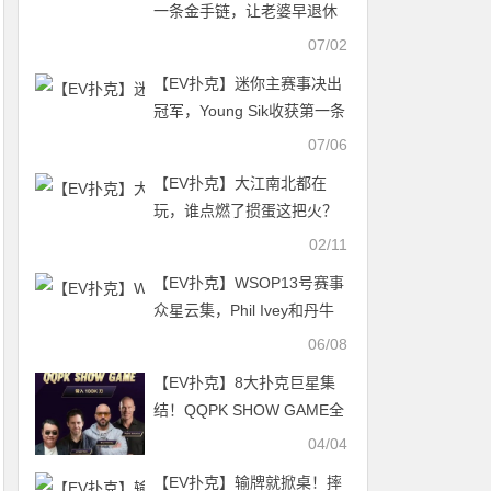
一条金手链，让老婆早退休
一年！
07/02
【EV扑克】迷你主赛事决出
冠军，Young Sik收获第一条
金手链，斩获奖励59万
07/06
【EV扑克】大江南北都在
玩，谁点燃了掼蛋这把火？
02/11
【EV扑克】WSOP13号赛事
众星云集，Phil Ivey和丹牛
携手晋级！中国选手领衔12
06/08
号赛事Day1！
【EV扑克】8大扑克巨星集
结！QQPK SHOW GAME全
球开播，巅峰对决一触即发
04/04
【EV扑克】输牌就掀桌！摔