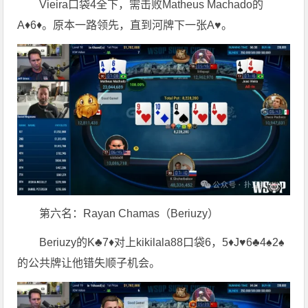
Vieira口袋4全下，需击败Matheus Machado的
A♦6♦。原本一路领先，直到河牌下一张A♥。
第六名：Rayan Chamas（Beriuzy）
Beriuzy的K♣7♦对上kikilala88口袋6，5♦J♥6♣4♠2♠
的公共牌让他错失顺子机会。