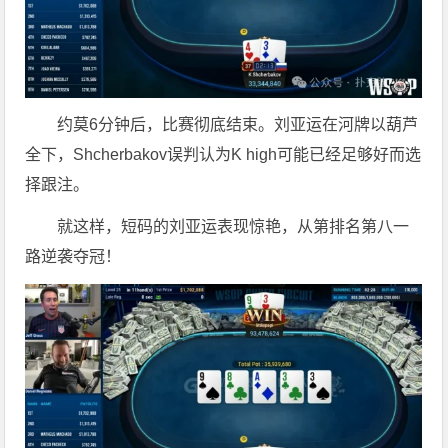
约莫6分钟后，比赛彻底结束。刘亚运在河牌以葫芦
全下，Shcherbakov误判认为K high可能已经足够好而选
择跟注。
就这样，短码的刘亚运表现惊艳，从第排名第八一
路逆袭夺冠！