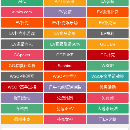
APL
APT亚巡赛
EVgirls
evpks.com
EV女孩
EV德州扑克
EV扑克
EV扑克娱乐场
EV扑克室
EV扑克小游戏
EV疯狂送票
EV福利
EV邀请有礼
EV顶级反馈60%
GGCare
GGpoker
GGPUKE
GG扑克
GG春季狂欢赛
Sashimi
WSOP
WSOP冬巡赛
WSOP金手链
WSOP金手链战报
WSOP高手过招
丹牛也疯狂逆转胜
优惠活动
促销活动
免费比赛
免费赛
冬巡赛
创造正EV
大逃杀玩法
德州扑克
扑克女神
正EV之路