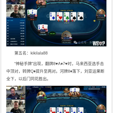
第五名：kikilala88
“神秘手牌”出现，翻牌8♥A♦7♥时，马来西亚选手击
中顶对，转牌Q♦提升至两对。河牌8♦落下，刘亚运果断
全下，以后门同花胜出。