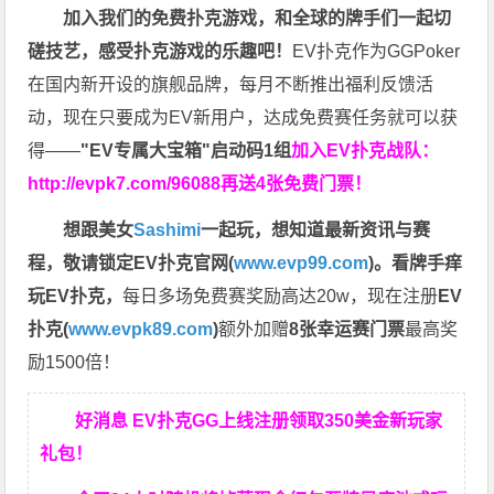
加入我们的免费扑克游戏，和全球的牌手们一起切
磋技艺，感受扑克游戏的乐趣吧！
EV扑克作为GGPoker
在国内新开设的旗舰品牌，每月不断推出福利反馈活
动，现在只要成为EV新用户，达成免费赛任务就可以获
得——
"EV专属大宝箱"启动码1组
加入EV扑克战队：
http://evpk7.com/96088
再送4张免费门票！
想跟美女
Sashimi
一起玩，
想知道最新资讯与赛
程，
敬请锁定EV扑克官网(
www.evp99.com
)。
看牌手痒
玩EV扑克，
每日多场免费赛奖励高达20w，现在注册
EV
扑克(
www.evpk89.com
)
额外加赠
8张幸运赛门票
最高奖
励1500倍！
好消息 EV扑克GG上线注册领取350美金新玩家
礼包！