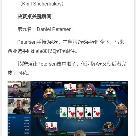
（Kirill Shcherbakov）
决赛桌关键瞬间
第九名：Daniel Petersen
Petersen手持J♣8♥，在翻牌7♥6♣4♥时全下，马来
西亚选手kikilala88以Q♥T♥跟注。
转牌5♠让Petersen击中顺子，但河牌A♥又使后者完
成了同花。