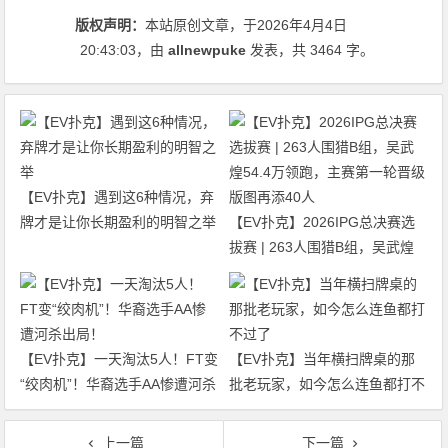
版权声明：
本站原创文章，于2026年4月4日
20:43:03
，由
allnewpuke
发表，共 3464 字。
【EV扑克】遇到这6种情况，弃
牌才是让你长期盈利的明智之举
【EV扑克】2026IPG总决赛选
拔赛 | 263人围猎B组，吴武煌
54.4万领跑，主赛第一轮晋级版
图再添40人
【EV扑克】一天淘汰5人！FT变
【EV扑克】当年横扫牌桌的那
“绞肉机”！华裔选手AA惨遭河杀
批老玩家，如今怎么连鱼都打不
出局！
过了
上一篇
下一篇