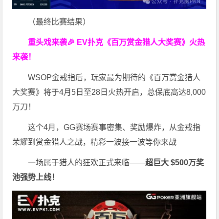
（最终比赛结果）
重头戏来袭
🎉
EV扑克
《百万赏金猎人大奖赛》
火热
来袭！
WSOP金戒指后，玩家最为期待的《百万赏金猎人
大奖赛》将于4月5日至28日火热开启，总保底高达8,000
万刀！
这个4月，GG赛场赛事密集、奖励爆炸，从金戒指
荣耀到赏金猎人之战，精彩一波接一波等你来战
一场属于猎人的狂欢正式来临——
超巨大 $500万奖
池强势上线！