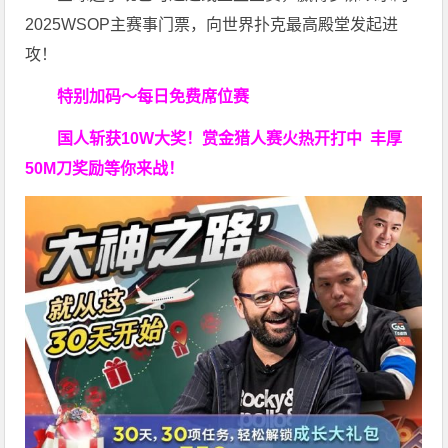
2025WSOP主赛事门票，向世界扑克最高殿堂发起进
攻！
特别加码～每日免费席位赛
国人斩获
10W
大奖！
赏金猎人赛火热开打中 丰厚
50M刀奖励等你来战！