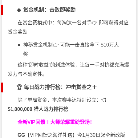
🔥 赏金机制：击败即奖励
在赏金赛模式中：每淘汰一名对手👉 即可获得对应
赏金奖励
神秘赏金机制👉 可能一击直接拿下 $10万大
奖
这种“即时收益”的刺激体验，让每一手对抗都充满爆
发力与不确定性。
🏆 每日战力排行榜：冲击赏金之王
除了单局赏金，本次赛事还特别设立：💥
$1,000,000 猎人战力排行榜
全新VIP回馈＋大师荣耀
重磅登场！
GG
【VIP回馈之海洋礼遇】今1月30日起全新改版