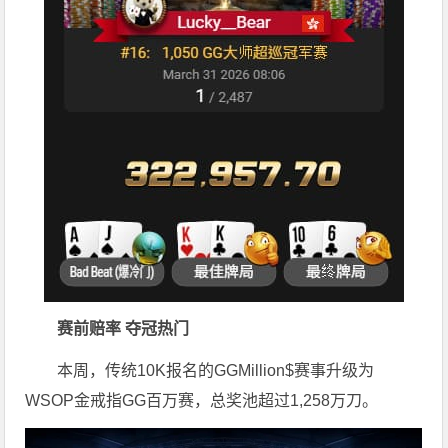
赛前赔率 夺冠热门
本周，传统10K报名的GGMillion$赛事升级为
WSOP金戒指GG百万赛，总奖池超过1,258万刀。