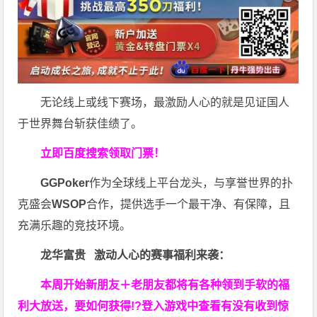
无论线上或线下赛场，最激励人心的就是见证国人
于世界舞台斩获佳绩了。
立即百度搜索领取门票！
GGPoker
作为全球线上平台龙头，与享誉世界的扑
克盛会
WSOP
合作，提供选手一个最干净、有保障，且
充满乐趣的竞技环境。
龙华富贵 激动人心的赛事福利来袭：
本周开始新朋友＋老朋友都将有各种领到手软的福
利大放送，要如何获得!?登入游戏中查看有没有收到惊