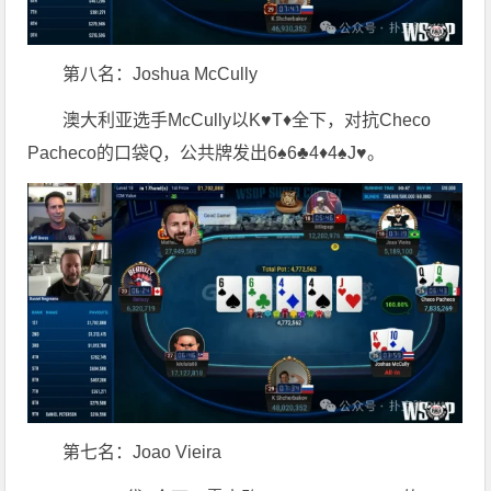
第八名：Joshua McCully
澳大利亚选手McCully以K♥T♦全下，对抗Checo
Pacheco的口袋Q，公共牌发出6♠6♣4♦4♠J♥。
第七名：Joao Vieira