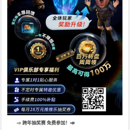
📣
跨年抽奖赛 免费参加
！📣