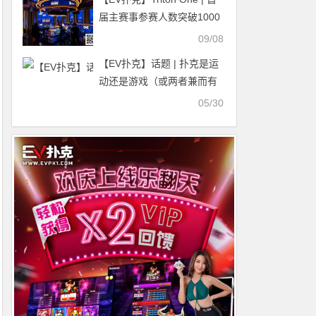
届主赛事参赛人数突破1000
人 冠军奖励137万刀！纪夏
09/08
青夺得Triton ONE神秘赏金
【EV扑克】话题 | 扑克是运
赛冠军
动还是游戏（或两者兼而有
之）？
05/30