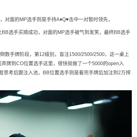
顺，对面的MP选手则是手持A♦️Q♥️击中一对暂时领先，
让BB选手买顺成功，对面的MP选手被气到发笑，最终BB选手
手牌阶段，第12级别，盲注1500/2500/2500，这一桌上
牌到CO位置选手这里，很快就做了一个5000的open入
短暂思考后跟注入池，BB位置选手则是看完手牌后加注到2万捍