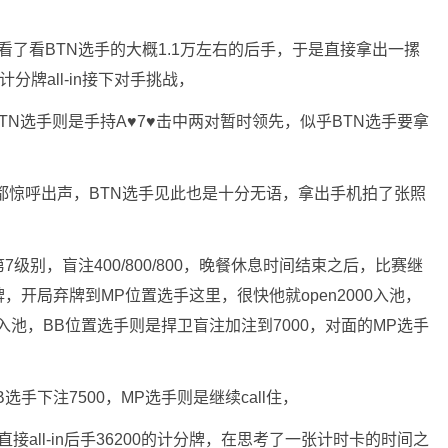
手看了看BTN选手的大概1.1万左右的后手，于是直接拿出一摞
分牌all-in接下对手挑战，
BTN选手则是手持A♥️7♥️击中两对暂时领先，似乎BTN选手要拿
手都惊呼出声，BTN选手见此也是十分无语，拿出手机拍了张照
别，盲注400/800/800，晚餐休息时间结束之后，比赛继
开局弃牌到MP位置选手这里，很快他就open2000入池，
池，BB位置选手则是捍卫盲注加注到7000，对面的MP选手
BB选手下注7500，MP选手则是继续call住，
接all-in后手36200的计分牌，在思考了一张计时卡的时间之