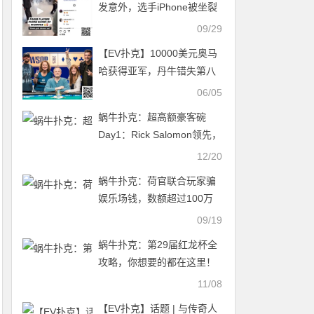
发意外，选手iPhone被坐裂
后冒出浓烟
09/29
【EV扑克】10000美元奥马
哈获得亚军，丹牛错失第八
条WSOP金手链
06/05
蜗牛扑克：超高额豪客碗
Day1：Rick Salomon领先，
丹牛活跃，卫冕冠军
12/20
Bonomo低调晋级！
蜗牛扑克：荷官联合玩家骗
娱乐场钱，数额超过100万
刀
09/19
蜗牛扑克：第29届红龙杯全
攻略，你想要的都在这里！
11/08
【EV扑克】话题 | 与传奇人