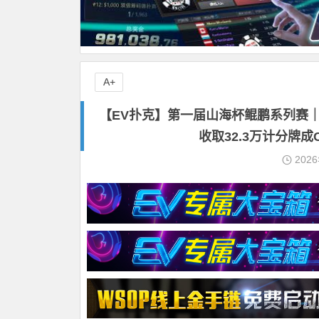
A+
【EV扑克】第一届山海杯鲲鹏系列赛｜
收取32.3万计分牌
202