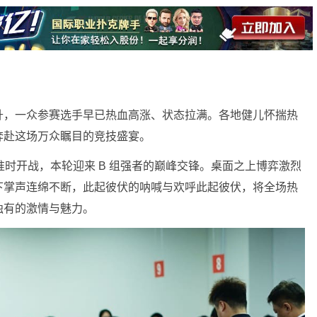
升，一众参赛选手早已热血高涨、状态拉满。各地健儿怀揣热
奔赴这场万众瞩目的竞技盛宴。
准时开战，本轮迎来 B 组强者的巅峰交锋。桌面之上博弈激烈
下掌声连绵不断，此起彼伏的呐喊与欢呼此起彼伏，将全场热
独有的激情与魅力。