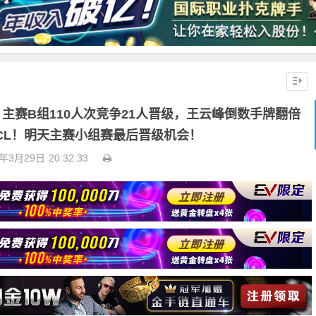
主赛B组110人次竞争21人晋级，王云峰倒数手牌翻倍
成CL！明天主赛小组赛最后晋级机会！
6年3月29日
20:32:33