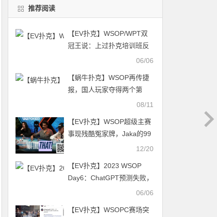
推荐阅读
【EV扑克】WSOP/WPT双
冠王说：上过扑克培训班反
而打不好牌了
06/06
【蜗牛扑克】WSOP再传捷
报，国人玩家夺得两个第
四，彰显国人实力！
08/11
【EV扑克】WSOP超级主赛
事现残酷冤家牌，Jaka的99
不敌Maue口袋10惨遭淘汰
12/20
【EV扑克】2023 WSOP
Day6：ChatGPT预测失败，
Chanracy Khun赢得$25K单
06/06
挑冠军赛
【EV扑克】WSOPC赛场突