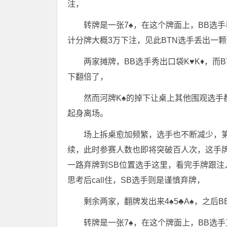
注，
转牌是一张7♠️，在这个牌面上，BB选
计分牌大概3万下注，见此BTN选手丢出一颗计
两家摊牌，BB选手秀出口袋K♥️K♦️，而
下翻倍了，
然而河牌K♠️的掉下让桌上其他围观选
起身离场。
场上拆桌愈加频繁，选手也不断减少，第7级
续，此时参赛人数也即将突破百人次，这手牌，
一路弃牌到SB位置选手这里，看完手牌跟注入
思考后call住，SB选手则是谨慎弃牌，
剩余两家，翻牌发出来4♠️5♣️A♠️，之后
转牌是一张7♠️，在这个牌面上，BB选手直