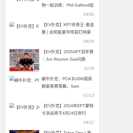
物一起训练：Phil Galfond组
建WSOP赛前训练营
04/05
【EV扑克】KPT传奇王·邀请
赛 | 全明星豪华阵容打响第
一战！A组共55人参赛，24
08/19
人晋级第二轮，李家铭以
【EV扑克】2025APT冠军赛
249,500记分牌领跑全场
｜Jon Rounce-Sue问鼎
Natural8杯冠军赛！斩获750
11/29
万新台币（约24.3万美元）
蜗牛扑克：PCA $100K超高
生涯最高奖金！
额豪客赛落幕，Sam
Greenwood夺冠，奖金
01/13
$1,775,460
【EV扑克】2024年EPT蒙特
卡洛站将于4月24日举行
04/11
【EV扑克】Triton One | 首