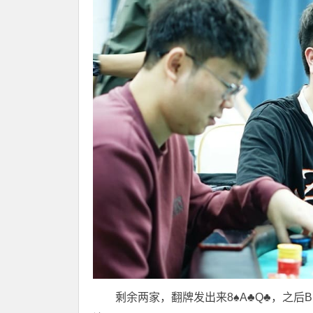
剩余两家，翻牌发出来8♠️A♣️Q♣️，之