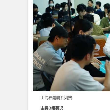
山海杯鲲鹏系列赛
主赛B组赛况