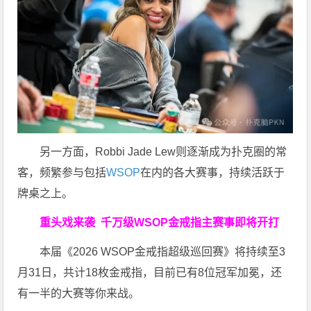
另一方面，Robbi Jade Lew则逐渐成为扑克圈的常
客，频繁参与包括
WSOP
在内的各大赛事，持续活跃于
牌桌之上。
重头戏来袭
千万级
WSOP金戒指
主赛事即将开打
本届《2026 WSOP金戒指超级巡回赛》将持续至3
月31日，共计18枚金戒指，目前已有8位冠军加冕，还
有一半的大赛等你来战。