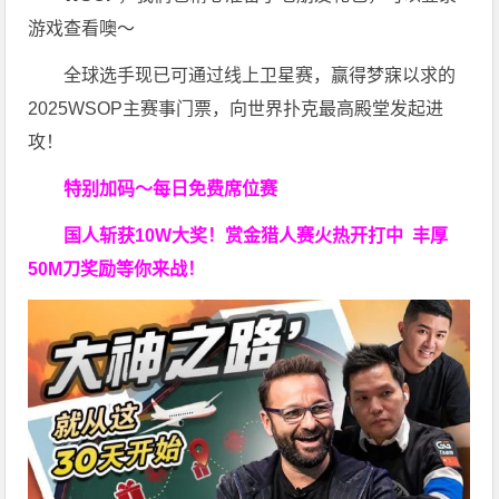
游戏查看噢～
全球选手现已可通过线上卫星赛，赢得梦寐以求的
2025WSOP主赛事门票，向世界扑克最高殿堂发起进
攻！
特别加码～每日免费席位赛
国人斩获
10W
大奖！
赏金猎人赛火热开打中 丰厚
50M刀奖励等你来战！