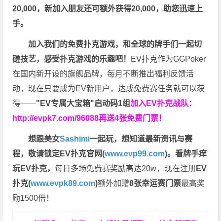
20,000，新加入朋友还可额外获得20,000，助您迅速上
手。
加入我们的免费扑克游戏，和全球的牌手们一起切
磋技艺，感受扑克游戏的乐趣吧！
EV扑克作为GGPoker
在国内新开设的旗舰品牌，每月不断推出福利反馈活
动，现在只要成为EV新用户，达成免费赛任务就可以获
得——
"EV专属大宝箱"启动码1组
加入EV扑克战队：
http://evpk7.com/96088
再送4张免费门票！
想跟美女
Sashimi
一起玩，
想知道最新资讯与赛
程，
敬请锁定EV扑克官网(
www.evp99.com
)。
看牌手痒
玩EV扑克，
每日多场免费赛奖励高达20w，现在注册
EV
扑克(
www.evpk89.com
)
额外加赠
8张幸运赛门票
最高奖
励1500倍！