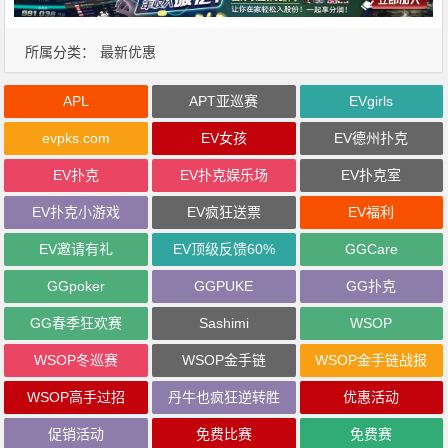
所属分类：
最新优惠
APL
APT亚巡赛
EVgirls
evpks.com
EV女孩
EV德州扑克
EV扑克
EV扑克娱乐场
EV扑克室
EV扑克小游戏
EV疯狂送票
EV福利
EV邀请有礼
EV顶级反馈60%
GGCare
GGpoker
GGPUKE
GG扑克
GG春季狂欢赛
Sashimi
WSOP
WSOP冬巡赛
WSOP金手链
WSOP金手链战报
WSOP高手过招
丹牛也疯狂逆转胜
优惠活动
促销活动
免费比赛
免费赛