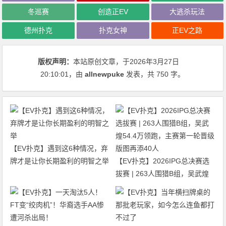
冬巡赛
创造正EV
大逃杀玩法
德州扑克
扑克女神
正EV之路
版权声明：
本站原创文章，于2026年3月27日
20:10:01
，由
allnewpuke
发表，共 750 字。
【EV扑克】遇到这6种情况，弃
牌才是让你长期盈利的明智之举
【EV扑克】2026IPG总决赛选
拔赛 | 263人围猎B组，吴武煌
54.4万领跑，主赛第一轮晋级版
图再添40人