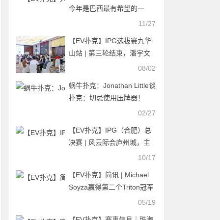
今年是巴西最有希望的一
年，并在Twitch上直播扑克
11/27
之星
【EV扑克】IPG选拔赛九华
山站 | 第三轮结束，潘宇文
发挥依旧神勇，携1230万记
08/02
分领衔8人开启明日终极一
蜗牛扑克：​Jonathan Little谈
战！
扑克：切忌使用压牌器！
02/27
【EV扑克】IPG（合肥）总
决赛 | 风云际会庐州城，主
赛900人次参赛179人晋级，
10/17
邓龙领跑C组
【EV扑克】简讯 | Michael
Soyza赢得第二个Triton冠军
头衔
05/19
【EV扑克】赛事信息｜珠海