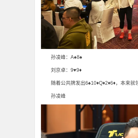
孙凌峰：A♠️8♠️
刘京卓：9♥️9♦️
随着公共牌发出6♠️10♦️Q♦️2♦️6♦
孙凌峰