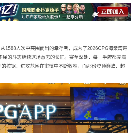
从1588人次中突围而出的幸存者，成为了2026CPG海棠湾巡
不屈的斗志继续这场意志的长征。赛至深处，每一手牌都充满
理的拉锯：进攻范围在审慎中不断收窄，而那份登顶巅峰、超