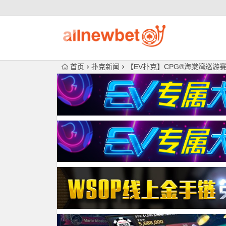
首页
扑克新闻
【EV扑克】CPG®海棠湾巡游