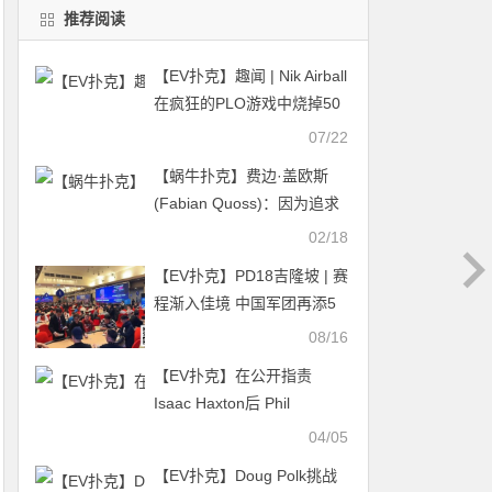
推荐阅读
【EV扑克】趣闻 | Nik Airball
在疯狂的PLO游戏中烧掉50
多万美元
07/22
【蜗牛扑克】费边·盖欧斯
(Fabian Quoss)：因为追求
牌手的梦想退学
02/18
【EV扑克】PD18吉隆坡 | 赛
程渐入佳境 中国军团再添5
冠！中国选手Zhao
08/16
XiaoWen获得单日豪客赛冠
【EV扑克】在公开指责
军
Isaac Haxton后 Phil
Hellmuth转头卖起了口罩
04/05
【EV扑克】Doug Polk挑战