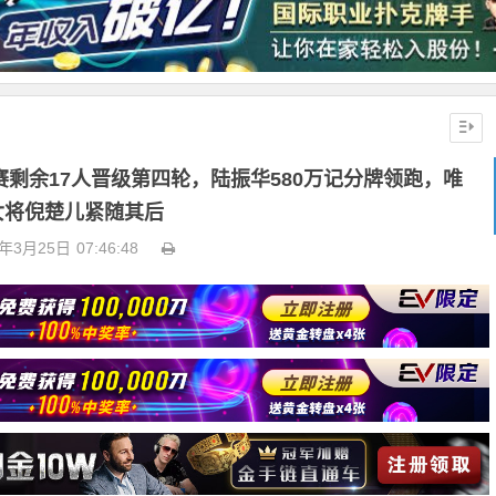
赛剩余17人晋级第四轮，陆振华580万记分牌领跑，唯
女将倪楚儿紧随其后
6年3月25日
07:46:48