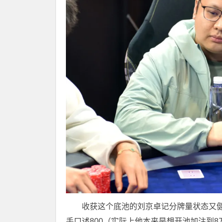
收获这个底池的刘京卓记分牌量状态又健康
手口述800（实际上他本来是想开池加注到8