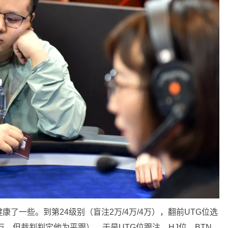
了一些。到第24级别（盲注2万/4万/4万），翻前UTG位选
万，但裁判判定他为平跟），于是UTG位跟注，HJ位、BTN