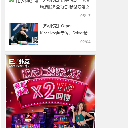
精选服务全预告-畅游浪漫之
城，乐享奇妙之旅！
05/17
【EV扑克】Orpen
Kisacikoglu专访：Solver给
出答案，却剥夺了思考过程
02/04