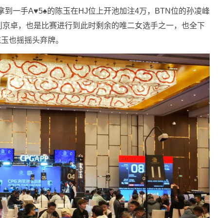
拿到一手A♥️5♠️的陈玉在HJ位上开池加注4万，BTN位的孙凌峰
位的刘京卓，也是比赛进行到此时剩余的唯二女选手之一，也全下
，陈玉也摇摇头弃牌。