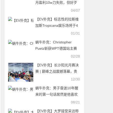
月盈利10w刀失败，但好歹
不用剃光头
04/07
【EV扑克】标志性的拉斯维
加斯Tropicana娱乐场将于4
月关闭，为奥克兰运动家队
01/31
的搬迁做准备
蜗牛扑克：Christopher
Puetz斩获WPT德国站主赛
冠军
02/28
【EV扑克】长沙阳光月赛决
赛 | 巅峰之战震撼落幕，贵
州兴义张驰摘得桂冠！
12/30
蜗牛扑克：男子昏迷10年醒
来的第一句话居然是他喜欢
的牌手现状如何
08/21
【EV扑克】大罗接受采访称