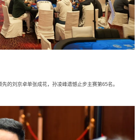
️，本来就领先的刘京卓单张成花，孙凌峰遗憾止步主赛第65名。