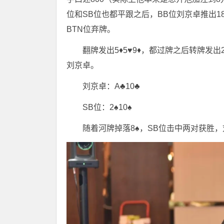
位和SB位也都平跟之后，BB位刘京卓推出1
BTN位弃牌。
翻牌发出5♦️5♥️9♦️，都过牌之后转牌
刘京卓。
刘京卓：A♣️10♣️
SB位：2♠️10♠️
随着河牌掉落8♠️，SB位击中两对获胜