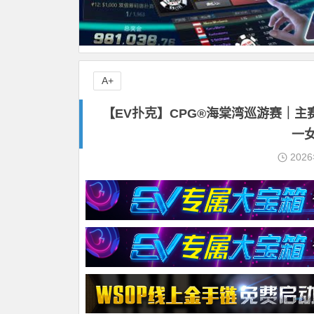
A+
【EV扑克】CPG®海棠湾巡游赛｜主
一
202