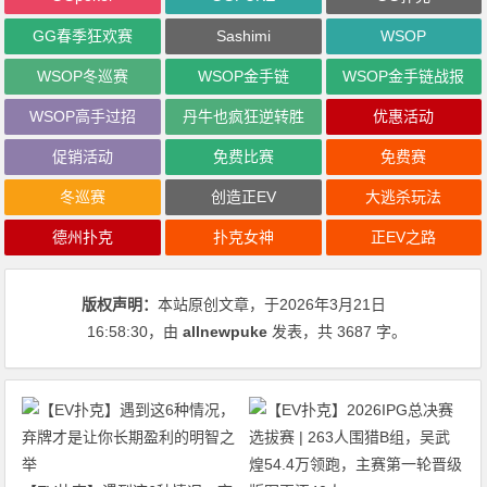
GG春季狂欢赛
Sashimi
WSOP
WSOP冬巡赛
WSOP金手链
WSOP金手链战报
WSOP高手过招
丹牛也疯狂逆转胜
优惠活动
促销活动
免费比赛
免费赛
冬巡赛
创造正EV
大逃杀玩法
德州扑克
扑克女神
正EV之路
版权声明：
本站原创文章，于2026年3月21日
16:58:30
，由
allnewpuke
发表，共 3687 字。