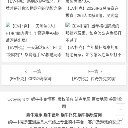
【EV扑克】遇到这6种情况，弃
牌才是让你长期盈利的明智之举
【EV扑克】2026IPG总决赛选
拔赛 | 263人围猎B组，吴武煌
54.4万领跑，主赛第一轮晋级版
图再添40人
【EV扑克】一天淘汰5人！FT变
【EV扑克】当年横扫牌桌的那
“绞肉机”！华裔选手AA惨遭河杀
批老玩家，如今怎么连鱼都打不
出局！
过了
上一篇
下一篇
【EV扑克】CPG®海棠湾巡游赛｜主赛最后九人浮现，2024年“大金海神杯”得主陈英杰千万级别记分牌领跑
【EV扑克】传奇扑克突现“时间刺客”，所有选手命根子都被它拿捏了！
文
章
Copyright © 蜗牛扑克博客 版权所有
站点地图
百度地图
谷歌地
导
图
航
蜗牛娱乐,蜗牛德州,蜗牛扑克,蜗牛娱乐官网
蜗牛扑克是亚洲最具人气线上专业德扑平台，客户及游戏的安全