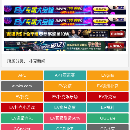
所属分类：
扑克新闻
APL
APT亚巡赛
EVgirls
evpks.com
EV女孩
EV德州扑克
EV扑克
EV扑克娱乐场
EV扑克室
EV扑克小游戏
EV疯狂送票
EV福利
EV邀请有礼
EV顶级反馈60%
GGCare
GGpoker
GGPUKE
GG扑克