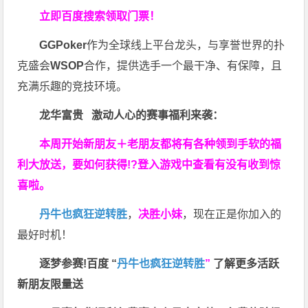
立即百度搜索领取门票！
GGPoker
作为全球线上平台龙头，与享誉世界的扑
克盛会
WSOP
合作，提供选手一个最干净、有保障，且
充满乐趣的竞技环境。
龙华富贵 激动人心的赛事福利来袭：
本周开始新朋友＋老朋友都将有各种领到手软的福
利大放送，要如何获得!?登入游戏中查看有没有收到惊
喜啦。
丹牛也疯狂逆转胜
，
决胜小妹
，现在正是你加入的
最好时机！
逐梦参赛!百度 “
丹牛也疯狂逆转胜
”
了解更多
活跃
新朋友限量送