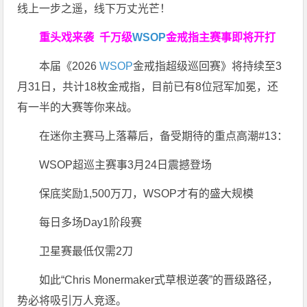
线上一步之遥，线下万丈光芒！
重头戏来袭
千万级
WSOP
金戒指
主赛事即将开打
本届《2026
WSOP
金戒指超级巡回赛》将持续至3
月31日，共计18枚金戒指，目前已有8位冠军加冕，还
有一半的大赛等你来战。
在迷你主赛马上落幕后，备受期待的重点高潮#13：
WSOP超巡主赛事3月24日震撼登场
保底奖励1,500万刀，WSOP才有的盛大规模
每日多场Day1阶段赛
卫星赛最低仅需2刀
如此“Chris Monermaker式草根逆袭”的晋级路径，
势必将吸引万人竞逐。