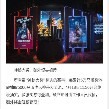
神秘大奖：额外惊喜加持
所有带 “神秘大奖” 标志的赛事，每累计5万马币奖池
即抽取5000马币注入神秘大奖池，4月18日11:30开启终
极抽奖，多张奖券可叠加，缺席也可由工作人员代抽，
额外奖金轻松赢取！