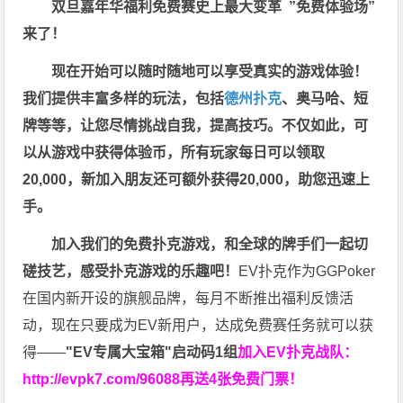
双旦嘉年华福利
免费赛史上最大变革
”免费体验场”
来了！
现在开始可以随时随地可以享受真实的游戏体验！
我们提供丰富多样的玩法，包括
德州扑克
、奥马哈、短
牌等等，让您尽情挑战自我，提高技巧。不仅如此，
可
以从游戏中获得体验币，所有玩家每日可以领取
20,000，新加入朋友还可额外获得20,000，助您迅速上
手。
加入我们的免费扑克游戏，和全球的牌手们一起切
磋技艺，感受扑克游戏的乐趣吧！
EV扑克作为GGPoker
在国内新开设的旗舰品牌，每月不断推出福利反馈活
动，现在只要成为EV新用户，达成免费赛任务就可以获
得——
"EV专属大宝箱"启动码1组
加入EV扑克战队：
http://evpk7.com/96088
再送4张免费门票！