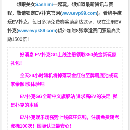
想跟美女
Sashimi
一起玩，
想知道最新资讯与赛
程，
敬请锁定EV扑克官网(
www.evp99.com
)。
看牌手痒
玩EV扑克，
每日多场免费赛奖励高达20w，现在注册
EV
扑克(
www.evpk89.com
)
额外加赠
8张幸运赛门票
最高奖
励1500倍！
好消息 EV扑克GG上线注册领取350美金新玩家
礼包！
全天24小时随机将掉落现金红包至牌局底池或玩
家余额!快体验吧
EV扑克GG
全新中文旗舰站
追求高EV
的决定
就
是扑克的本质
EV扑克娱乐场强势上线疯狂送钱，注册免费转老
虎機100次！国际认证最安心！