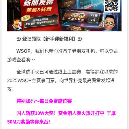
🎁
登记领取【新手迎新福利】
🎁
WSOP
，我们也精心准备了老朋友礼包，可以登录
游戏查看噢～
全球选手现已可通过线上卫星赛，赢得梦寐以求的
2025WSOP主赛事门票，向世界扑克最高殿堂发起进
攻！
特别加码～每日免费席位赛
国人斩获
10W
大奖！
赏金猎人赛火热开打中 丰厚
50M刀奖励等你来战！