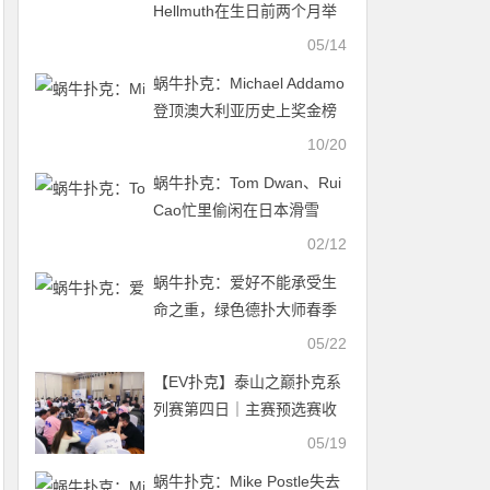
Hellmuth在生日前两个月举
行 “拉斯维加斯亿万富翁狂欢
05/14
”
蜗牛扑克：Michael Addamo
登顶澳大利亚历史上奖金榜
首 直言自己简直运气爆棚
10/20
蜗牛扑克：Tom Dwan、Rui
Cao忙里偷闲在日本滑雪
02/12
蜗牛扑克：爱好不能承受生
命之重，绿色德扑大师春季
赛绿色健康竞技
05/22
【EV扑克】泰山之巅扑克系
列赛第四日｜主赛预选赛收
官，丙组丁组双箭齐发，刘
05/19
鹏带领180人闯入复赛，刘
蜗牛扑克：Mike Postle失去