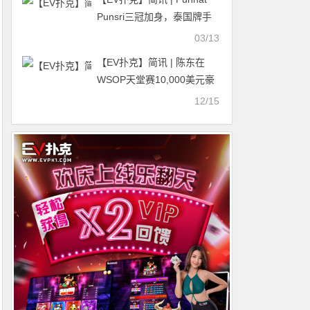
Punsri三冠加身，泰国牌手
斩获济州站最后一场NLH赛
03/13
事冠军
【EV扑克】简讯 | 陈东在
WSOP天堂赛10,000美元豪
客赛夺冠，赢得首条金手链
12/15