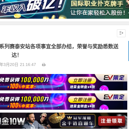
扑克系列赛泰安站各项事宜全部办结，荣誉与奖励悉数送
达！
6年3月20日
21:16:47