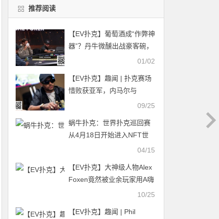
推荐阅读
【EV扑克】葡萄酒成“作弊神
器”？丹牛微醺出战豪客碗，
精准弃牌与大胆诈唬惊艳牌
01/02
桌
【EV扑克】趣闻 | 扑克赛场
惜败获亚军，内马尔与
WCOOP冠军失之交臂
09/25
蜗牛扑克：世界扑克巡回赛
从4月18日开始进入NFT世
界
04/15
【EV扑克】大神级人物Alex
Foxen竟然被业余玩家用A嗨
成功诈唬弃掉两对
10/25
【EV扑克】趣闻 | Phil