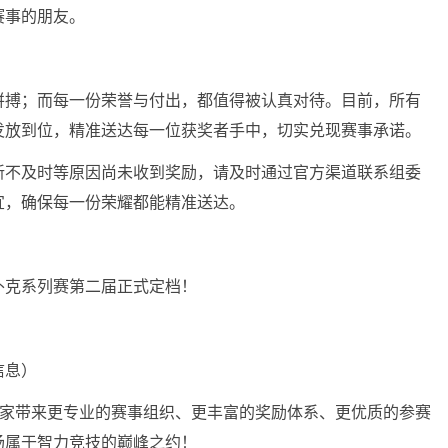
赛事的朋友。
：
拼搏；而每一份荣誉与付出，都值得被认真对待。目前，所有
发放到位，精准送达每一位获奖者手中，切实兑现赛事承诺。
新不及时等原因尚未收到奖励，请及时通过官方渠道联系组委
宜，确保每一份荣耀都能精准送达。
扑克系列赛第二届正式定档！
信息）
大家带来更专业的赛事组织、更丰富的奖励体系、更优质的参赛
场属于智力竞技的巅峰之约！