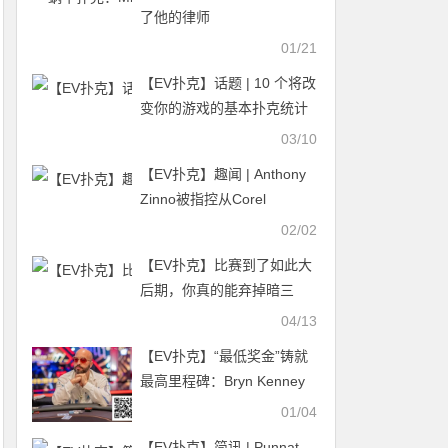
鹏，黄星灿分获丙/丁组CL
了他的律师
01/21
【EV扑克】话题 | 10 个将改
变你的游戏的基本扑克统计
数据
03/10
【EV扑克】趣闻 | Anthony
Zinno被指控从Corel
Theuma 的背包中偷窃
02/02
20,000 美元
【EV扑克】比赛到了如此大
后期，你真的能弃掉暗三
吗？
04/13
【EV扑克】“最低奖金”铸就
最高里程碑：Bryn Kenney
成首位现场比赛收入破八千
01/04
万选手
【EV扑克】简讯 | Punnat