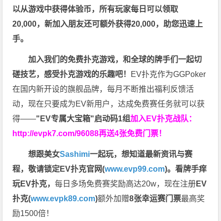
以从游戏中获得体验币，所有玩家每日可以领取
20,000，新加入朋友还可额外获得20,000，助您迅速上
手。
加入我们的免费扑克游戏，和全球的牌手们一起切
磋技艺，感受扑克游戏的乐趣吧！
EV扑克作为GGPoker
在国内新开设的旗舰品牌，每月不断推出福利反馈活
动，现在只要成为EV新用户，达成免费赛任务就可以获
得——
"EV专属大宝箱"启动码1组
加入EV扑克战队：
http://evpk7.com/96088
再送4张免费门票！
想跟美女
Sashimi
一起玩，
想知道最新资讯与赛
程，
敬请锁定EV扑克官网(
www.evp99.com
)。
看牌手痒
玩EV扑克，
每日多场免费赛奖励高达20w，现在注册
EV
扑克(
www.evpk89.com
)
额外加赠
8张幸运赛门票
最高奖
励1500倍！