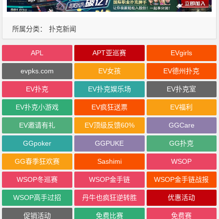
所属分类：
扑克新闻
APL
APT亚巡赛
EVgirls
evpks.com
EV女孩
EV德州扑克
EV扑克
EV扑克娱乐场
EV扑克室
EV扑克小游戏
EV疯狂送票
EV福利
EV邀请有礼
EV顶级反馈60%
GGCare
GGpoker
GGPUKE
GG扑克
GG春季狂欢赛
Sashimi
WSOP
WSOP冬巡赛
WSOP金手链
WSOP金手链战报
WSOP高手过招
丹牛也疯狂逆转胜
优惠活动
促销活动
免费比赛
免费赛