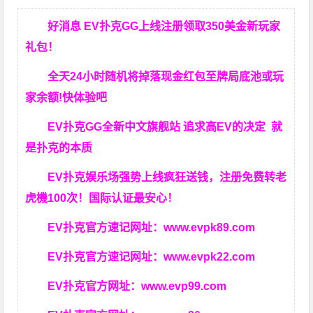
好消息 EV扑克GG上线注册领取350美金新玩家
礼包！
全天24小时随机将掉落现金红包至牌局底池或玩
家余额!快体验吧
EV扑克GG
全新中文旗舰站
追求高EV
的决定
就
是扑克的本质
EV扑克娱乐场强势上线疯狂送钱，注册免费转老
虎機100次！国际认证最安心！
EV扑克官方速记网址：
www.evpk89.com
EV扑克官方速记网址：
www.evpk22.com
EV扑克官方网址：
www.evp99.com