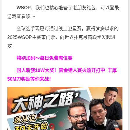
WSOP
，我们也精心准备了老朋友礼包，可以登录
游戏查看噢～
全球选手现已可通过线上卫星赛，赢得梦寐以求的
2025WSOP主赛事门票，向世界扑克最高殿堂发起进
攻！
特别加码～每日免费席位赛
国人斩获
10W
大奖！
赏金猎人赛火热开打中 丰厚
50M刀奖励等你来战！