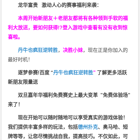
龙华富贵 激动人心的赛事福利来袭：
本周开始新朋友＋老朋友都将有各种领到手软的福
利大放送，要如何获得!?登入游戏中查看有没有收到惊
喜啦。
丹牛也疯狂逆转胜
，
决胜小妹
，现在正是你加入的
最好时机！
逐梦参赛!百度 “
丹牛也疯狂逆转胜
”
了解更多
活跃
新朋友限量送
双旦嘉年华福利
免费赛史上最大变革
”免费体验场”
来了！
现在开始可以随时随地可以享受真实的游戏体验！
我们提供丰富多样的玩法，包括
德州扑克
、奥马哈、短
牌等等，让您尽情挑战自我，提高技巧。不仅如此，
可