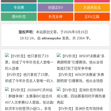
冬巡赛
创造正EV
大逃杀玩法
德州扑克
扑克女神
正EV之路
版权声明：
本站原创文章，于2026年3月15日
18:52:24
，由
allnewpuke
发表，共 2364 字。
【EV扑克】他只拿到了23票，
【EV扑克】WSOP决赛桌“多弗
却成了今年扑克名人堂唯一的入
朗明哥”引爆赛场，他从全场垫
选者
底打到了冠军争夺者
【EV扑克】亚洲扑克市场持续