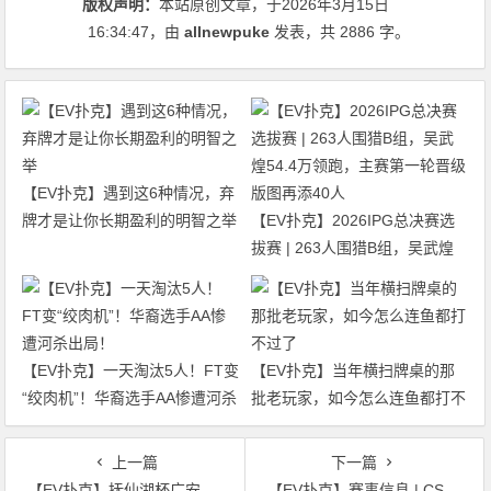
版权声明：
本站原创文章，于2026年3月15日
16:34:47
，由
allnewpuke
发表，共 2886 字。
【EV扑克】遇到这6种情况，弃
牌才是让你长期盈利的明智之举
【EV扑克】2026IPG总决赛选
拔赛 | 263人围猎B组，吴武煌
54.4万领跑，主赛第一轮晋级版
图再添40人
【EV扑克】一天淘汰5人！FT变
【EV扑克】当年横扫牌桌的那
“绞肉机”！华裔选手AA惨遭河杀
批老玩家，如今怎么连鱼都打不
出局！
过了
上一篇
下一篇
【EV扑克】抚仙湖杯广安站 | 泡沫破裂奖励圈大门敞开，吴兴宁263万计分领衔12人开启明日巅峰决战！
【EV扑克】赛事信息 | CSOP-II 体育中心站详细赛程赛制公布！战队积分赛再掀激战，冠军战队锁定下站主赛直通资格！