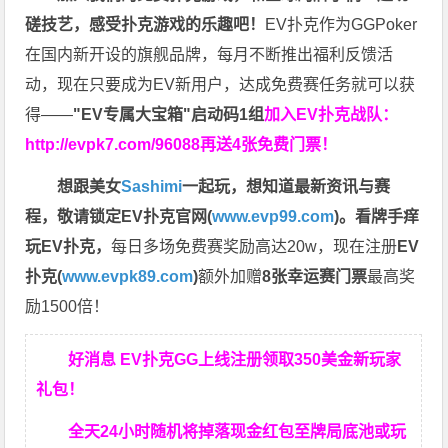
磋技艺，感受扑克游戏的乐趣吧！
EV扑克作为GGPoker
在国内新开设的旗舰品牌，每月不断推出福利反馈活
动，现在只要成为EV新用户，达成免费赛任务就可以获
得——
"EV专属大宝箱"启动码1组
加入EV扑克战队：
http://evpk7.com/96088
再送4张免费门票！
想跟美女
Sashimi
一起玩，
想知道最新资讯与赛
程，
敬请锁定EV扑克官网(
www.evp99.com
)。
看牌手痒
玩EV扑克，
每日多场免费赛奖励高达20w，现在注册
EV
扑克(
www.evpk89.com
)
额外加赠
8张幸运赛门票
最高奖
励1500倍！
好消息 EV扑克GG上线注册领取350美金新玩家
礼包！
全天24小时随机将掉落现金红包至牌局底池或玩