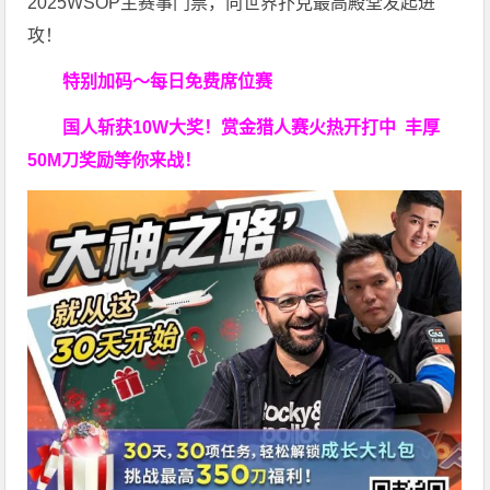
2025WSOP主赛事门票，向世界扑克最高殿堂发起进
攻！
特别加码～每日免费席位赛
国人斩获
10W
大奖！
赏金猎人赛火热开打中 丰厚
50M刀奖励等你来战！