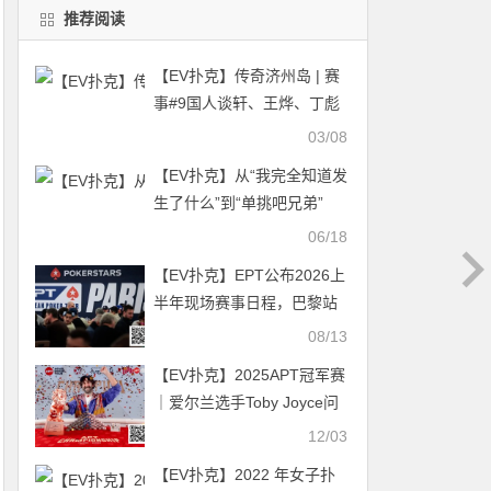
推荐阅读
【EV扑克】传奇济州岛 | 赛
事#9国人谈轩、王烨、丁彪
前25强领先，赛事#8 Mario
03/08
Mosböck夺冠
【EV扑克】从“我完全知道发
生了什么”到“单挑吧兄弟”
——WSOP大盲弃牌争议全
06/18
程实录
【EV扑克】EPT公布2026上
半年现场赛事日程，巴黎站
重磅回归
08/13
【EV扑克】2025APT冠军赛
｜爱尔兰选手Toby Joyce问
鼎豪客冠军赛，斩获 APT 赛
12/03
史主赛之外最壕赛事冠军奖
【EV扑克】2022 年女子扑
金！