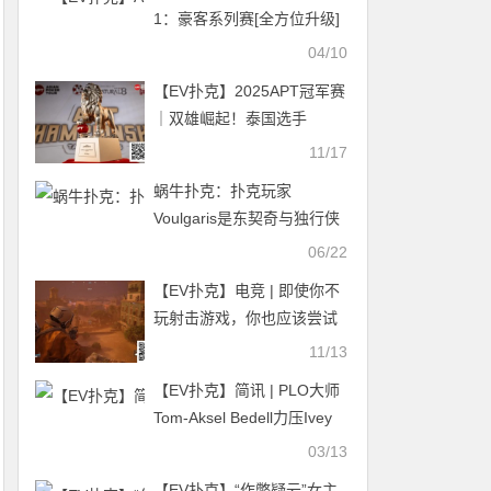
1：豪客系列赛[全方位升级]
04/10
【EV扑克】2025APT冠军赛
｜双雄崛起！泰国选手
Teeraphat与台湾省选手
11/17
Hong Yu Chen于国家杯开幕
蜗牛扑克：扑克玩家
赛首轮领跑
Voulgaris是东契奇与独行侠
之间裂痕的关键
06/22
【EV扑克】电竞 | 即使你不
玩射击游戏，你也应该尝试
一下ARC Raiders
11/13
【EV扑克】简讯 | PLO大师
Tom-Aksel Bedell力压Ivey
与Seidel，夺得Triton冠军
03/13
【EV扑克】“作弊疑云”女主