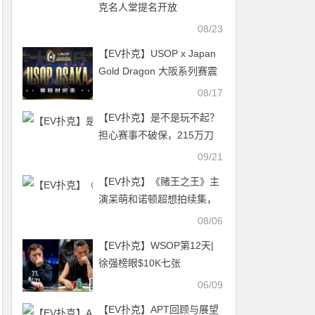
克名人堂提名开放
08/23
【EV扑克】USOP x Japan
Gold Dragon 大阪系列赛震
撼来袭！完整赛程公布，总
08/17
保证奖励2.2 亿日元！
【EV扑克】是不是玩不起？
担心赛事不破保，215万刀
保底被威尼斯人砍掉110万
09/21
【EV扑克】《赌王之王》主
演呆萌和诺顿超想拍续集，
53岁的他还能演吗？
08/06
【EV扑克】WSOP第12天|
徐强榜眼$10K七张
StudFT，超黑领跑$1.5K
06/09
PLO 双面Bomb-Pot
【EV扑克】APT回顾与展望