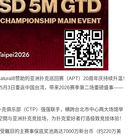
Natural8赞助的亚洲扑克巡回赛（APT）20周年庆持续升温！
5月3日重返中国台湾，带来2026赛季第二场重磅盛事——
克俱乐部（CTP）强强联手，横跨台北市中心两大场馆举
元商務空間与亚洲扑克竞技场，为扑克爱好者打造极致竞技体验！
受瞩目的主赛事保底奖池高达7000万新台币（约220万美