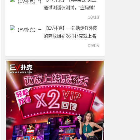
通过测谎仪测试，“盗码贼”
骂盖哥笨驴
10/18
【EV扑克】一句话走红外网
的奔放姐初次打扑克就上名
人赛，稀里糊涂弃掉翻牌两
09/05
对