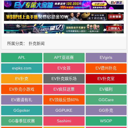
所属分类：
扑克新闻
APL
APT亚巡赛
EVgirls
evpks.com
EV女孩
EV德州扑克
EV扑克
EV扑克娱乐场
EV扑克室
EV扑克小游戏
EV疯狂送票
EV福利
EV邀请有礼
EV顶级反馈60%
GGCare
GGpoker
GGPUKE
GG扑克
GG春季狂欢赛
Sashimi
WSOP