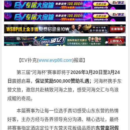
【EV扑克(
www.evp86.com
)报道】
第三届“河海杯”赛事即将于
2026年3月20日至3月24
日
震撼启幕，
保证奖励500,000赞助礼遇；
河海杯携手东
营文旅，邀您共赴精致河海之旅，感受河海交汇与鸟浪
成鲲的奇观。
本届赛事为让每一位选手真切感受山东东营的热情
好客，主办方经与各界领导充分沟通、精心选址，最终
将赛事指定酒店定位于东营天花板级品质的
东营皇冠假