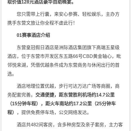
取价值128元酒店豪华自助晚
宴。
您只需带上行囊，来安心参赛、轻松娱乐，主办方
携手东营文旅让你全程不虚此行！
01
赛事酒店介绍
东营皇冠假日酒店是洲际酒店集团旗下高端五星级
酒店，位于东营市开发区东五路66号CBD黄金轴心，毗
邻悦来湖，凭借优越条件成为东营商务与休闲出行的首
选。
酒店地理位置优越，步行可达万达广场等商圈，商
务配套完善。
交通便捷，距东营胜利机场约14.7公里
（15分钟车程），距火车南站约17.2公里（25分钟车
程）
，提供免费停车场，公交网络发达。
酒店共482间客房，含多种房型及亲子套房，主力客