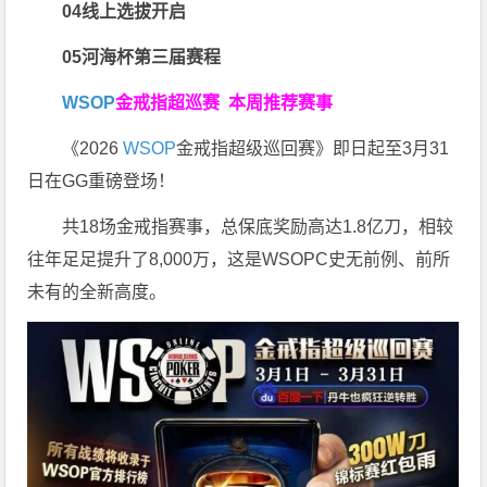
04
线上选拔开启
05
河海杯第三届赛程
WSOP
金戒指超巡赛
本周推荐赛事
《2026
WSOP
金戒指超级巡回赛》即日起至3月31
日在GG重磅登场！
共18场金戒指赛事，总保底奖励高达1.8亿刀，相较
往年足足提升了8,000万，这是WSOPC史无前例、前所
未有的全新高度。