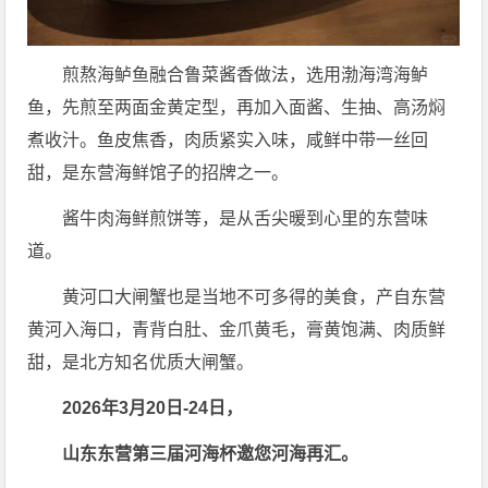
煎熬海鲈鱼融合鲁菜酱香做法，选用渤海湾海鲈
鱼，先煎至两面金黄定型，再加入面酱、生抽、高汤焖
煮收汁。鱼皮焦香，肉质紧实入味，咸鲜中带一丝回
甜，是东营海鲜馆子的招牌之一。
酱牛肉海鲜煎饼等，是从舌尖暖到心里的东营味
道。
黄河口大闸蟹也是当地不可多得的美食，产自东营
黄河入海口，青背白肚、金爪黄毛，膏黄饱满、肉质鲜
甜，是北方知名优质大闸蟹。
2026年3月20日-24日，
山东东营第三届河海杯邀您河海再汇。