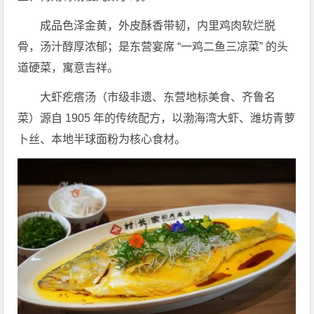
成品色泽金黄，外皮酥香带韧，内里鸡肉软烂脱
骨，汤汁醇厚浓郁；是东营宴席 “一鸡二鱼三凉菜” 的头
道硬菜，寓意吉祥。
大虾疙瘩汤（市级非遗、东营地标美食、齐鲁名
菜）源自 1905 年的传统配方，以渤海湾大虾、潍坊青萝
卜丝、本地半球面粉为核心食材。