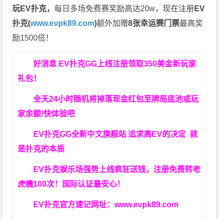
玩EV扑克，
每日多场免费赛奖励高达20w，现在注册
EV
扑克(
www.evpk89.com
)
额外加赠
8张幸运赛门票
最高奖
励1500倍！
好消息 EV扑克GG上线注册领取350美金新玩家
礼包！
全天24小时随机将掉落现金红包至牌局底池或玩
家余额!快体验吧
EV扑克GG
全新中文旗舰站
追求高EV
的决定
就
是扑克的本质
EV扑克娱乐场强势上线疯狂送钱，注册免费转老
虎機100次！国际认证最安心！
EV扑克官方速记网址：
www.evpk89.com