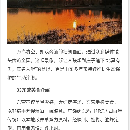
万鸟凌空、如浪奔涌的壮阔画面，通过众多媒体镜
头传遍全国。这幅景象，既让人联想到庄子笔下“北冥有
鱼，其名为鲲”的意境，更是山东多年来持续推进生态保
护的生动注脚。
03
东营美食介绍
东营不仅美景震撼，大虾疙瘩汤，东营地标美食，
以非遗手艺慢煨每一碗诚意。广饶虎头鸡（非遗 / 四百年
传统）以本地散养草鸡为原料，经腌制、挂糊、油炸定
型，再用骨汤慢炖数小时。