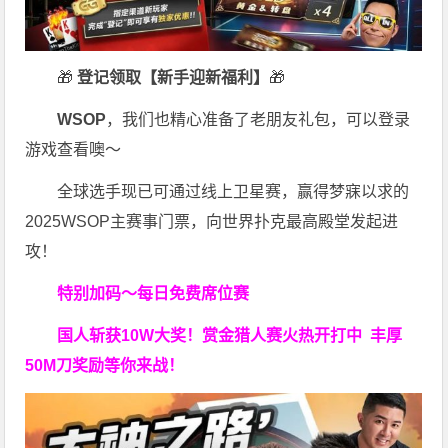
🎁
登记领取【新手迎新福利】
🎁
WSOP
，我们也精心准备了老朋友礼包，可以登录
游戏查看噢～
全球选手现已可通过线上卫星赛，赢得梦寐以求的
2025WSOP主赛事门票，向世界扑克最高殿堂发起进
攻！
特别加码～每日免费席位赛
国人斩获
10W
大奖！
赏金猎人赛火热开打中 丰厚
50M刀奖励等你来战！