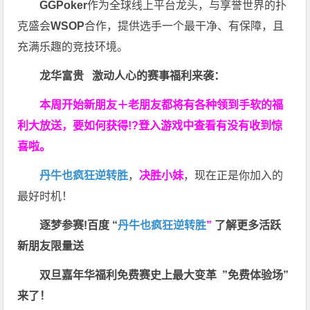
GGPoker
作为全球线上平台龙头，与享誉世界的扑
克盛会
WSOP
合作，提供选手一个最干净、有保障，且
充满乐趣的竞技环境。
龙华富贵 激动人心的赛事福利来袭：
本周开始新朋友＋老朋友都将有各种领到手软的福
利大放送，要如何获得!?登入游戏中查看有没有收到惊
喜啦。
丹牛也疯狂逆转胜
，
决胜小妹
，现在正是你加入的
最好时机！
逐梦参赛!百度 “
丹牛也疯狂逆转胜
”
了解更多
活跃
新朋友限量送
双旦嘉年华福利
免费赛史上最大变革
”免费体验场”
来了！