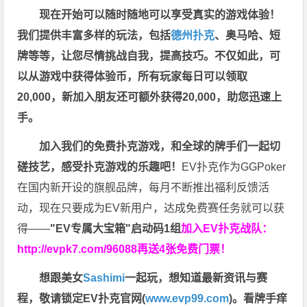
现在开始可以随时随地可以享受真实的游戏体验！
我们提供丰富多样的玩法，包括
德州扑克
、奥马哈、短
牌等等，让您尽情挑战自我，提高技巧。不仅如此，
可
以从游戏中获得体验币，所有玩家每日可以领取
20,000，新加入朋友还可额外获得20,000，助您迅速上
手。
加入我们的免费扑克游戏，和全球的牌手们一起切
磋技艺，感受扑克游戏的乐趣吧！
EV扑克作为GGPoker
在国内新开设的旗舰品牌，每月不断推出福利反馈活
动，现在只要成为EV新用户，达成免费赛任务就可以获
得——
"EV专属大宝箱"启动码1组
加入EV扑克战队：
http://evpk7.com/96088
再送4张免费门票！
想跟美女
Sashimi
一起玩，
想知道最新资讯与赛
程，
敬请锁定EV扑克官网(
www.evp99.com
)。
看牌手痒