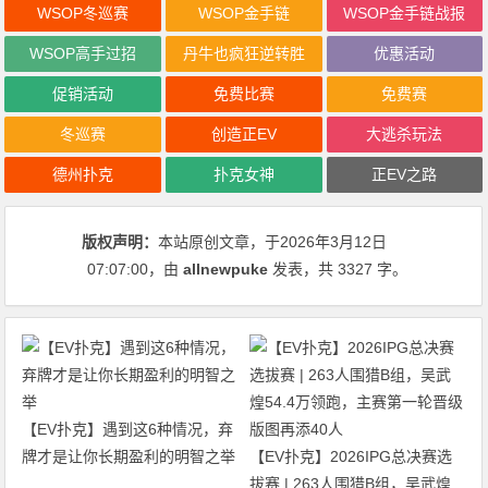
WSOP冬巡赛
WSOP金手链
WSOP金手链战报
WSOP高手过招
丹牛也疯狂逆转胜
优惠活动
促销活动
免费比赛
免费赛
冬巡赛
创造正EV
大逃杀玩法
德州扑克
扑克女神
正EV之路
版权声明：
本站原创文章，于2026年3月12日
07:07:00
，由
allnewpuke
发表，共 3327 字。
【EV扑克】遇到这6种情况，弃
牌才是让你长期盈利的明智之举
【EV扑克】2026IPG总决赛选
拔赛 | 263人围猎B组，吴武煌