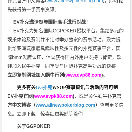
扑克官方中文博客(
www.allnewpokerblog.com
)，即可抢
先获得第一手赛事资讯。
EV扑克邀请您与国际高手进行对战！
EV扑克为知名国际GGPOKER授权平台，集结多元的
娱乐体验及赛制并不定时举办独家的赛事活动，致力提
供给亚洲玩家最具趣味性及多元性的扑克赛事平台，国
际bmm发牌认证，信誉获得国内外用户支持与肯定，欢
迎加入蜗牛扑克一同享受与国际扑克高手对战的快感！
立即复制网址加入蜗牛行列(
www.evp86.com
)
。
更多有关
GG扑克
WSOP
赛事资讯与活动内容可到
EV扑克官网(
www.evpk88.com
)
，
或是关注蜗牛扑克
官
方中文博客（
www.allnewpokerblog.com
）
查看更多信
息。立即下载，惊喜红包奖励等着你
关于GGPOKER