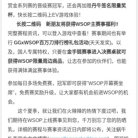
赏金系列赛的晋级赛冠军，还会再加赠
丹牛签名限量奖
杯
，快长按二维码上EV游戏体验！
长按二维码
新朋友将获得WSOP主赛事福利!!
完整赛程资讯，可以登入游戏中查看！赛事期间也有举
行
GGxWSOP百万刀排行榜礼包活动
(天天发奖)。以
及，国人专属特权，只要在
金手链赛事进入决赛桌就可
获得WSOP限量周边商品
，让志在参加的伙伴们，也能
获得满钵满盆赛事体验。
参加每日多场免费赛，冠军即可获得"WSOP开幕赛坐
席"，免费赛奖励升级，让大家都有机会前进WSOP的机
会。
这个夏季，就让我们在火辣辣的热情下度过吧，我
们期待在WSOP上线赛事见到您，千万别忘了您的防晒
乳，详细的赛程与赛事资讯近日内即将公布，关注蜗牛