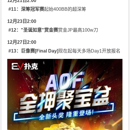
12月21日2:00
#11：深筹冠军赛
起始400BB的超深筹
12月23日2:00
#12："圣诞如意"赏金赛
赏金JP最高100w刀
12月27日2:00
#13：巨像赛[Final Day]
现在起每天多场Day1开放报名