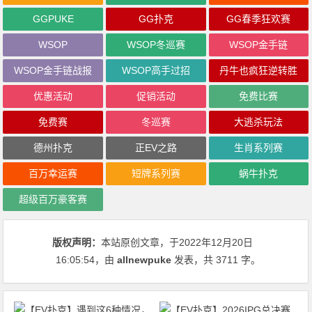
GGPUKE
GG扑克
GG春季狂欢赛
WSOP
WSOP冬巡赛
WSOP金手链
WSOP金手链战报
WSOP高手过招
丹牛也疯狂逆转胜
优惠活动
促销活动
免费比赛
免费赛
冬巡赛
大逃杀玩法
德州扑克
正EV之路
生肖系列赛
百万幸运赛
短牌系列赛
蜗牛扑克
超级百万豪客赛
版权声明：
本站原创文章，于2022年12月20日
16:05:54
，由
allnewpuke
发表，共 3711 字。