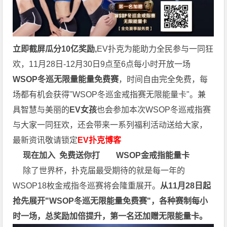
立即截屏瓜分10亿奖励,
EV扑克为能助力全民参与一同狂
欢，11月28日-12月30日9点至6点每小时开放一场
WSOP冬巡无限量能量免费赛
，时间自由完全免费，每
场都有机会获得"WSOP冬巡金戒指赛无限能量卡"。兼
具智慧与美丽的
EV女孩
也会参加本次WSOP冬巡戒指赛
与大家一同狂欢，还会带来一系列福利活动送给大家，
最新资讯敬请锁定
EV扑克博客
现在加入
免费送你打
WSOP金戒指能量卡
除了世界杯，扑克届最受期待的就是每一年的
WSOP18枚金戒指冬巡赛将会隆重展开。
从11月28日起
抢先展开"WSOP冬巡无限能量免费赛"，各种赛制每小
时一场，总奖励加倍提升，第一名还加赠无限能量卡。