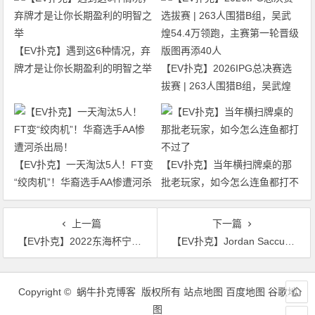
【EV扑克】遇到这6种情况，弃
牌才是让你长期盈利的明智之举
【EV扑克】2026IPG总决赛选
拔赛 | 263人围猎B组，吴武煌
54.4万领跑，主赛第一轮晋级版
图再添40人
【EV扑克】一天淘汰5人！FT变
【EV扑克】当年横扫牌桌的那
“绞肉机”！华裔选手AA惨遭河杀
批老玩家，如今怎么连鱼都打不
出局！
过了
上一篇
下一篇
【EV扑克】2022东海杯宁波站80人奖励圈大门敞开，施岳春成泡沫，叶鹏程167w领跑29人晋级
【EV扑克】Jordan Saccucci赢得EPT布拉格站€5,300主赛事冠军 ，斩获91万欧奖金
文
章
Copyright © 蜗牛扑克博客 版权所有
站点地图
百度地图
谷歌地
导
图