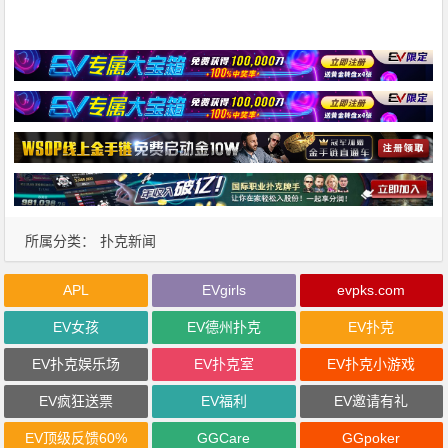
所属分类：
扑克新闻
APL
EVgirls
evpks.com
EV女孩
EV德州扑克
EV扑克
EV扑克娱乐场
EV扑克室
EV扑克小游戏
EV疯狂送票
EV福利
EV邀请有礼
EV顶级反馈60%
GGCare
GGpoker