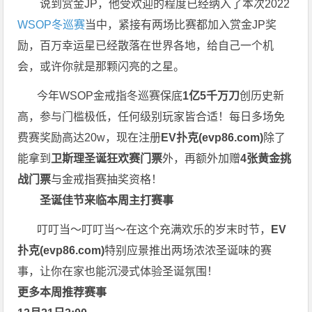
说到赏金JP，他受欢迎的程度已经纳入了本次2022
WSOP冬巡赛
当中，紧接有两场比赛都加入赏金JP奖
励，百万幸运星已经散落在世界各地，给自己一个机
会，或许你就是那颗闪亮的之星。
今年WSOP金戒指冬巡赛保底
1亿5千万刀
创历史新
高，参与门槛极低，任何级别玩家皆合适！每日多场免
费赛奖励高达20w，现在注册
EV扑克(
evp86.com
)
除了
能拿到
卫斯理圣诞狂欢赛门票
外，再额外加赠
4张黄金挑
战门票
与金戒指赛抽奖资格！
圣诞佳节来临
本周主打赛事
叮叮当～叮叮当～在这个充满欢乐的岁末时节，
EV
扑克(
evp86.com
)
特别应景推出两场浓浓圣诞味的赛
事，让你在家也能沉浸式体验圣诞氛围！
更多本周推荐赛事