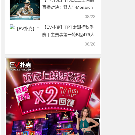
直播对决：野人与Monarch
塞浦路斯单挑，狂揽1420万
08/23
美元
【EV扑克】TPT太湖杯秋季
赛丨主赛事第一轮B组479人
次参赛 杨庆浩39.4万记分牌
08/28
领跑