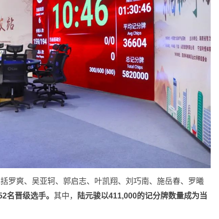
包括罗爽、吴亚轲、郭启志、叶凯翔、刘巧南、施岳春、罗曦
52名晋级选手。
其中，
陆元骏以411,000的记分牌数量成为当