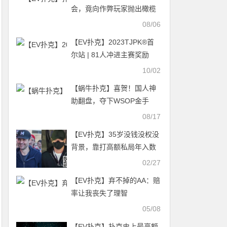
会，竟向作弊玩家抛出橄榄
枝
08/06
【EV扑克】2023TJPK®首
尔站 | 81人冲进主赛奖励
圈，13人晋级，Hyeonho
10/02
Shin筹码领先，多名中国选
【蜗牛扑克】喜贺！国人神
手打入决赛
助翻盘，夺下WSOP金手
链！击败GG代言人，Felipe
08/17
懊恼不禁留下男儿泪
【EV扑克】35岁没钱没权没
背景，靠打高额私局年入数
百万刀
02/27
【EV扑克】弃不掉的AA：赔
率让我丧失了理智
05/08
【EV扑克】扑克史上最高额