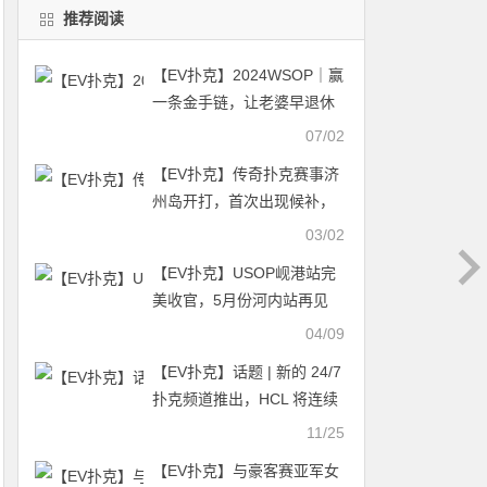
推荐阅读
【EV扑克】2024WSOP｜赢
一条金手链，让老婆早退休
一年！
07/02
【EV扑克】传奇扑克赛事济
州岛开打，首次出现候补，
参赛人数打破历史记录
03/02
【EV扑克】USOP岘港站完
美收官，5月份河内站再见
04/09
【EV扑克】话题 | 新的 24/7
扑克频道推出，HCL 将连续
16 天直播
11/25
【EV扑克】与豪客赛亚军女