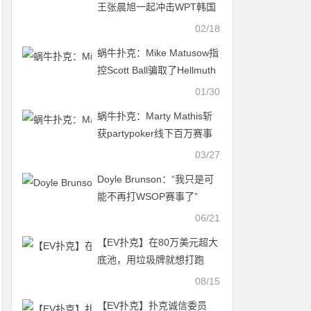
王张晨旭一起冲击WPT韩国
站主赛资格！
02/18
蜗牛扑克：Mike Matusow指
控Scott Ball骗取了Hellmuth
的80万美元
01/30
蜗牛扑克：Marty Mathis斩
获partypoker线下百万赛事
南美站主赛冠军，入账
03/27
$873,700！
Doyle Brunson：“我只是可
能不再打WSOP赛事了”
06/21
【EV扑克】在80万美元超大
底池，用垃圾牌就想打跑
KK？
08/15
【EV扑克】扑克诚信委员