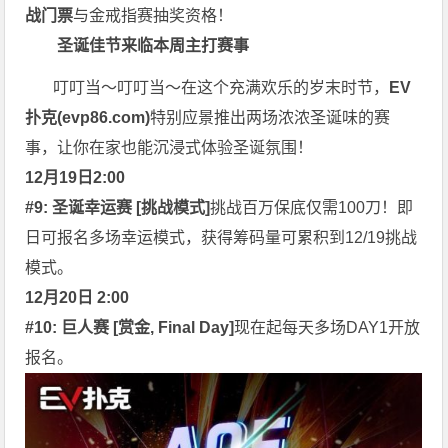
战门票
与金戒指赛抽奖资格！
圣诞佳节来临
本周主打赛事
叮叮当～叮叮当～在这个充满欢乐的岁末时节，
EV
扑克(
evp86.com
)
特别应景推出两场浓浓圣诞味的赛
事，让你在家也能沉浸式体验圣诞氛围！
12月19日2:00
#9: 圣诞幸运赛 [挑战模式]
挑战百万保底仅需100刀！即
日可报名多场幸运模式，获得筹码量可累积到12/19挑战
模式。
12月20日 2:00
#10: 巨人赛 [赏金, Final Day]
现在起每天多场DAY1开放
报名。