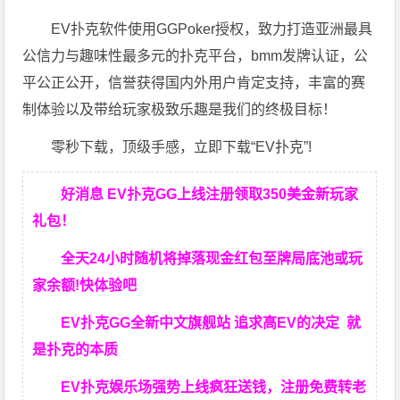
EV扑克软件使用GGPoker授权，致力打造亚洲最具
公信力与趣味性最多元的扑克平台，bmm发牌认证，公
平公正公开，信誉获得国内外用户肯定支持，丰富的赛
制体验以及带给玩家极致乐趣是我们的终极目标！
零秒下载，顶级手感，立即下载“EV扑克”!
好消息 EV扑克GG上线注册领取350美金新玩家
礼包！
全天24小时随机将掉落现金红包至牌局底池或玩
家余额!快体验吧
EV扑克GG
全新中文旗舰站
追求高EV
的决定
就
是扑克的本质
EV扑克娱乐场强势上线疯狂送钱，注册免费转老