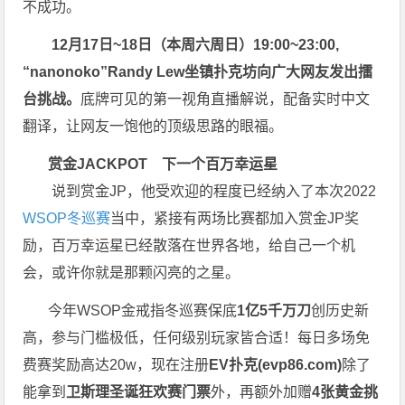
不成功。
12月17日~18日（本周六周日）19:00~23:00,
“nanonoko”Randy Lew坐镇扑克坊向广大网友发出擂
台挑战。
底牌可见的第一视角直播解说，配备实时中文
翻译，让网友一饱他的顶级思路的眼福。
赏金JACKPOT
下一个百万幸运星
说到赏金JP，他受欢迎的程度已经纳入了本次2022
WSOP冬巡赛
当中，紧接有两场比赛都加入赏金JP奖
励，百万幸运星已经散落在世界各地，给自己一个机
会，或许你就是那颗闪亮的之星。
今年WSOP金戒指冬巡赛保底
1亿5千万刀
创历史新
高，参与门槛极低，任何级别玩家皆合适！每日多场免
费赛奖励高达20w，现在注册
EV扑克(
evp86.com
)
除了
能拿到
卫斯理圣诞狂欢赛门票
外，再额外加赠
4张黄金挑