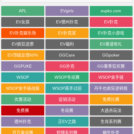
APL
EVgirls
evpks.com
EV女孩
EV德州扑克
EV扑克
EV扑克娱乐场
EV扑克室
EV扑克小游戏
EV疯狂送票
EV福利
EV邀请有礼
EV顶级反馈60%
GGCare
GGpoker
GGPUKE
GG扑克
GG春季狂欢赛
WSOP
WSOP冬巡赛
WSOP金手链
WSOP金手链战报
WSOP高手过招
丹牛也疯狂逆转胜
优惠活动
促销活动
免费比赛
免费赛
冬巡赛
大逃杀玩法
德州扑克
正EV之路
生肖系列赛
百万幸运赛
短牌系列赛
蜗牛扑克