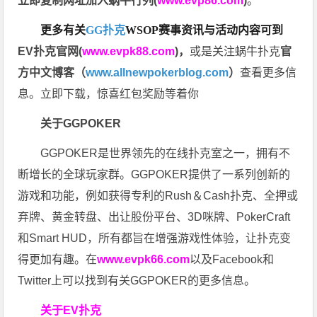
立即复制网址加入蜗牛行列(
www.evp86.com
)
。
更多有关
GG扑克
WSOP
赛事资讯与活动内容可到
EV扑克官网(
www.evpk88.com
)
，
或是关注蜗牛扑克
官
方中文博客（
www.allnewpokerblog.com
）
查看更多信
息。立即下载，惊喜红包奖励等着你
关于GGPOKER
GGPOKER是世界领先的在线扑克室之一，拥有不
断增长的全球玩家群。GGPOKER提供了一系列创新的
游戏和功能，例如获得专利的Rush＆Cash扑克、全押或
弃牌、黄金转盘、出让股份平台、3D咪牌、PokerCraft
和Smart HUD，所有都旨在增强游戏性体验，让扑克变
得更加有趣。在
www.evpk66.com
以及Facebook和
Twitter上可以找到有关GGPOKER的更多信息。
关于EV扑克