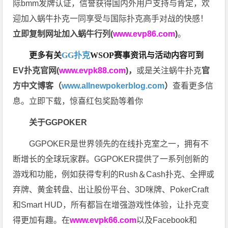
际bmm发牌认证，信誉获得国内外用户支持与肯定，欢
迎加入蜗牛扑克一同享受与国际扑克高手对战的快感！
立即复制网址加入蜗牛行列(
www.evp86.com
)
。
更多有关
GG扑克
WSOP
赛事资讯与活动内容可到
EV扑克官网(
www.evpk88.com
)
，
或是关注蜗牛扑克
官
方中文博客（
www.allnewpokerblog.com
）
查看更多信
息。立即下载，惊喜红包奖励等着你
关于GGPOKER
GGPOKER是世界领先的在线扑克室之一，拥有不
断增长的全球玩家群。GGPOKER提供了一系列创新的
游戏和功能，例如获得专利的Rush＆Cash扑克、全押或
弃牌、黄金转盘、出让股份平台、3D咪牌、PokerCraft
和Smart HUD，所有都旨在增强游戏性体验，让扑克变
得更加有趣。在
www.evpk66.com
以及Facebook和