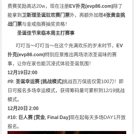
费赛奖励高达20w，现在注册
EV扑克(
evp86.com
)
除了
能拿到
卫斯理圣诞狂欢赛门票
外，再额外加赠
4张黄金挑
战门票
与金戒指赛抽奖资格！
圣诞佳节来临
本周主打赛事
叮叮当～叮叮当～在这个充满欢乐的岁末时节，
EV
扑克(
evp86.com
)
特别应景推出两场浓浓圣诞味的赛
事，让你在家也能沉浸式体验圣诞氛围！
12月19日2:00
#9: 圣诞幸运赛 [挑战模式]
挑战百万保底仅需100刀！即
日可报名多场幸运模式，获得筹码量可累积到12/19挑战
模式。
12月20日 2:00
#10: 巨人赛 [赏金, Final Day]
现在起每天多场DAY1开放
报名。