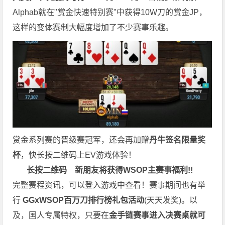
Alphab就在"赏金快速特别赛"中获得10W刀的赏金JP，
这样的变体赛制大幅度增加了不少赛事乐趣。
赏金系列赛的晋级赛冠军，还会再加赠
丹牛签名限量奖
杯
，快长按二维码上EV游戏体验！
长按二维码
新朋友将获得WSOP主赛事福利!!
完整赛程资讯，可以登入游戏中查看！赛事期间也有举
行
GGxWSOP百万刀排行榜礼包活动
(天天发奖)。以
及，国人专属特权，只要在
金手链赛事进入决赛桌就可