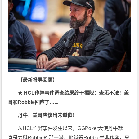
【最新报导回顾】
★
HCL作弊事件调查结果终于揭晓：查无不法！盖
哥和Robbie回应了…...
丹牛：盖哥应该出来道歉！
从HCL作弊事件发生以来，GGPoker大使丹牛就一
直是力挺Robbie的那一派，他觉得Robbie并非作弊，只