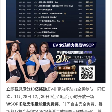
立即截屏瓜分10亿奖励,
EV扑克为能助力全民参与一同狂
欢，11月28日-12月30日9点至6点每小时开放一场
WSOP冬巡无限量能量免费赛
，时间自由完全免费，每
场都有机会获得"WSOP冬巡金戒指赛无限能量卡"。兼