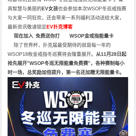
具智慧与美丽的
EV女孩
也会参加本次WSOP冬巡戒指赛
与大家一同狂欢，还会带来一系列福利活动送给大家，
最新资讯敬请锁定
EV扑克博客
现在加入
免费送你打
WSOP金戒指能量卡
除了世界杯，扑克届最受期待的就是每一年的
WSOP18枚金戒指冬巡赛将会隆重展开。
从11月28日起
抢先展开"WSOP冬巡无限能量免费赛"，各种赛制每小
时一场，总奖励加倍提升，第一名还加赠无限能量卡。