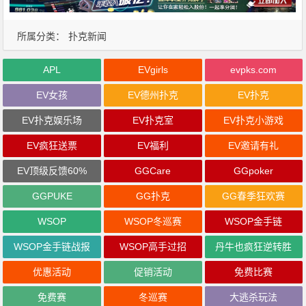
所属分类：
扑克新闻
APL
EVgirls
evpks.com
EV女孩
EV德州扑克
EV扑克
EV扑克娱乐场
EV扑克室
EV扑克小游戏
EV疯狂送票
EV福利
EV邀请有礼
EV顶级反馈60%
GGCare
GGpoker
GGPUKE
GG扑克
GG春季狂欢赛
WSOP
WSOP冬巡赛
WSOP金手链
WSOP金手链战报
WSOP高手过招
丹牛也疯狂逆转胜
优惠活动
促销活动
免费比赛
免费赛
冬巡赛
大逃杀玩法