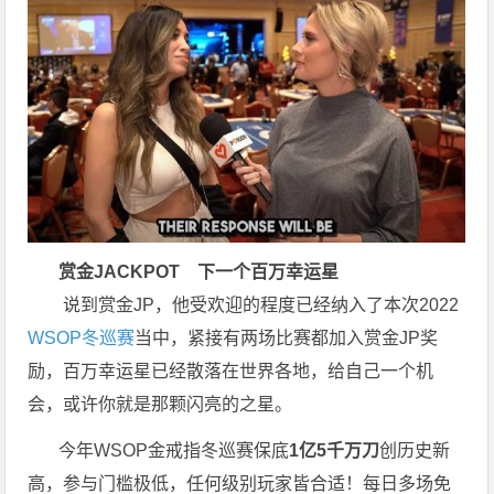
赏金JACKPOT
下一个百万幸运星
说到赏金JP，他受欢迎的程度已经纳入了本次2022
WSOP冬巡赛
当中，紧接有两场比赛都加入赏金JP奖
励，百万幸运星已经散落在世界各地，给自己一个机
会，或许你就是那颗闪亮的之星。
今年WSOP金戒指冬巡赛保底
1亿5千万刀
创历史新
高，参与门槛极低，任何级别玩家皆合适！每日多场免