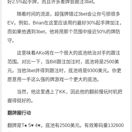
好2.5%起手牌，而且许多差牌会跟注3bet。
随着时间的流逝，超强牌错过3bet会让你亏损很多
EV。例如，Brian在这里应该用约最好30%起手牌加注，
而如果他遇到3bet，他将用那个范围中接近50%的牌防
守。
这意味着AKo将在一个很大的底池统治对手的跟注
范围。对比一下，当Bill跟注加注时，底池将是2500美
元。当他3bet并得到跟注时，底池将是9300美元。你更
愿意用一手这么强的牌游戏一个更大的底池。
当然，他这里遇上了KK，因此他的翻前慢玩时机把
握得挺好的。
翻牌圈行动
翻牌是T♠ 5♥ 4♥。底池有2500美元。有效筹码量132600