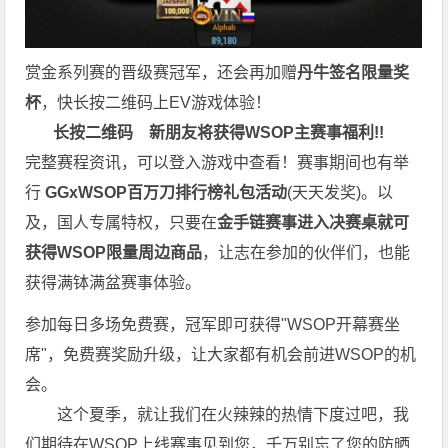
赏金系列赛的晋级赛冠军，还会再加赠
丹牛签名限量奖
杯
，快长按二维码上EV游戏体验！
长按二维码
新朋友将获得WSOP主赛事福利!!
完整赛程资讯，可以登入游戏中查看！赛事期间也有举
行
GGxWSOP百万刀排行榜礼包活动
(天天发奖)。以
及，国人专属特权，只要在
金手链赛事进入决赛桌就可
获得WSOP限量周边商品
，让志在参加的伙伴们，也能
获得满钵满盆赛事体验。
参加每日多场免费赛，冠军即可获得"WSOP开幕赛坐
席"，免费赛奖励升级，让大家都有机会前进WSOP的机
会。
这个夏季，就让我们在火辣辣的热情下度过吧，我
们期待在WSOP上线赛事见到您，千万别忘了您的防晒