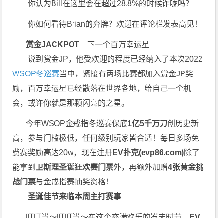
你认为Bill在这里会在超过28.8%的时候诈唬吗？
你如何看待Brian的弃牌？欢迎在评论栏发表高见！
赏金JACKPOT
下一个百万幸运星
说到赏金JP，他受欢迎的程度已经纳入了本次2022
WSOP冬巡赛
当中，紧接有两场比赛都加入赏金JP奖
励，百万幸运星已经散落在世界各地，给自己一个机
会，或许你就是那颗闪亮的之星。
今年WSOP金戒指冬巡赛保底
1亿5千万刀
创历史新
高，参与门槛极低，任何级别玩家皆合适！每日多场免
费赛奖励高达20w，现在注册
EV扑克(
evp86.com
)
除了
能拿到
卫斯理圣诞狂欢赛门票
外，再额外加赠
4张黄金挑
战门票
与金戒指赛抽奖资格！
圣诞佳节来临
本周主打赛事
叮叮当～叮叮当～在这个充满欢乐的岁末时节，
EV