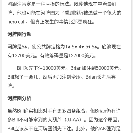
圈跟注肯定是一种亏损的玩法。既使他现在拿着最好
牌，他也可能在河牌圈为了看到摊牌被迫做一个很大的
hero call。但真正发生的事情比那更疯狂。
河牌圈行动
河牌是5♠，使公共牌定格为T♠ 5♥ 4♥ 5♦ 5♠。底池现在
有13700美元。有效筹码量是127000美元。
Bill领先下注13000美元。Brian加注到50000美元。
Bill想了一会儿，然后再加注到全压。Brian长考后弃
牌。
河牌圈分析
虽然Bill确实相比对手有更多四条组合，但Brian仍有许
多Bill不可能拿到的大葫芦（JJ-AA）。因为这个原因，
Bill应该从不在河牌圈领先下注。此外，他的AK强到足