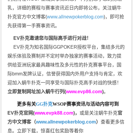
乳，详细的赛程与赛事资讯近日内即将公布，关注蜗牛
扑克官方中文博客(
www.allnewpokerblog.com
)，即可抢
先获得第一手赛事资讯。
EV扑克邀请您与国际高手进行对战！
EV扑克为知名国际GGPOKER授权平台，集结多元的
娱乐体验及赛制并不定时举办独家的赛事活动，致力提
供给亚洲玩家最具趣味性及多元性的扑克赛事平台，国
际bmm发牌认证，信誉获得国内外用户支持与肯定，欢
迎加入蜗牛扑克一同享受与国际扑克高手对战的快感！
立即复制网址加入蜗牛行列(
www.evp86.com
)
。
更多有关
GG扑克
WSOP
赛事资讯与活动内容可到
EV扑克官网(
www.evpk88.com
)
，
或是关注蜗牛扑克
官
方中文博客（
www.allnewpokerblog.com
）
查看更多信
息。立即下载，惊喜红包奖励等着你