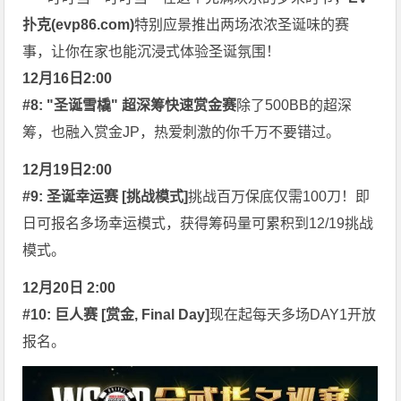
扑克(
evp86.com
)
特别应景推出两场浓浓圣诞味的赛
事，让你在家也能沉浸式体验圣诞氛围！
12月16日2:00
#8: "圣诞雪橇" 超深筹快速赏金赛
除了500BB的超深
筹，也融入赏金JP，热爱刺激的你千万不要错过。
12月19日2:00
#9: 圣诞幸运赛 [挑战模式]
挑战百万保底仅需100刀！即
日可报名多场幸运模式，获得筹码量可累积到12/19挑战
模式。
12月20日 2:00
#10: 巨人赛 [赏金, Final Day]
现在起每天多场DAY1开放
报名。