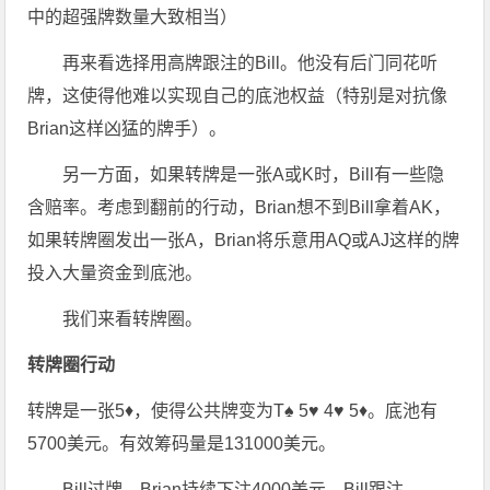
中的超强牌数量大致相当）
再来看选择用高牌跟注的Bill。他没有后门同花听
牌，这使得他难以实现自己的底池权益（特别是对抗像
Brian这样凶猛的牌手）。
另一方面，如果转牌是一张A或K时，Bill有一些隐
含赔率。考虑到翻前的行动，Brian想不到Bill拿着AK，
如果转牌圈发出一张A，Brian将乐意用AQ或AJ这样的牌
投入大量资金到底池。
我们来看转牌圈。
转牌圈行动
转牌是一张5♦，使得公共牌变为T♠ 5♥ 4♥ 5♦。底池有
5700美元。有效筹码量是131000美元。
Bill过牌。Brian持续下注4000美元。Bill跟注。