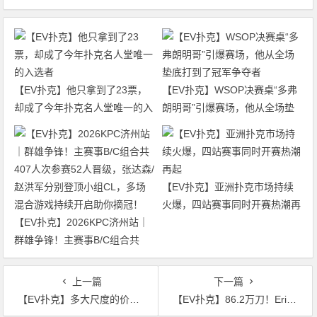
【EV扑克】他只拿到了23票，
【EV扑克】WSOP决赛桌“多弗
却成了今年扑克名人堂唯一的入
朗明哥”引爆赛场，他从全场垫
选者
底打到了冠军争夺者
【EV扑克】亚洲扑克市场持续
火爆，四站赛事同时开赛热潮再
【EV扑克】2026KPC济州站｜
起
群雄争锋！主赛事B/C组合共
407人次参赛52人晋级，张达森/
赵洪军分别登顶小组CL，多场
上一篇
下一篇
混合游戏持续开启助你摘冠！
【EV扑克】多大尺度的价值下注，才能让这手牌赢更多
【EV扑克】86.2万刀！Eric Persson 输掉了LATB有史以来的最大底池