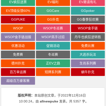
EV疯狂送票
EV福利
EV邀请有礼
EV顶级反馈60%
GGCare
GGpoker
GGPUKE
GG扑克
GG春季狂欢赛
WSOP
WSOP冬巡赛
WSOP金手链
WSOP金手链战报
WSOP高手过招
丹牛也疯狂逆转胜
优惠活动
促销活动
免费比赛
免费赛
冬巡赛
大逃杀玩法
德州扑克
正EV之路
生肖系列赛
百万幸运赛
短牌系列赛
蜗牛扑克
超级百万豪客赛
版权声明：
本站原创文章，于2022年12月16日
10:00:24
，由
allnewpuke
发表，共 5357 字。