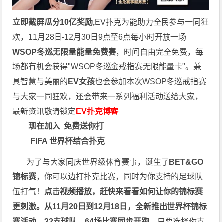
立即截屏瓜分10亿奖励,
EV扑克为能助力全民参与一同狂
欢，11月28日-12月30日9点至6点每小时开放一场
WSOP冬巡无限量能量免费赛
，时间自由完全免费，每
场都有机会获得"WSOP冬巡金戒指赛无限能量卡"。兼
具智慧与美丽的
EV女孩
也会参加本次WSOP冬巡戒指赛
与大家一同狂欢，还会带来一系列福利活动送给大家，
最新资讯敬请锁定
EV扑克博客
现在加入
免费送你打
FIFA 世界杯结合扑克
为了与大家同庆世界级体育赛事，诞生了
BET&GO
锦标赛
，你可以边打扑克比赛，同时为你支持的足球队
伍打气！
点击视频播放，赶快来看看如何让你的锦标赛
更刺激。
从11月20日到12月18日，全新推出世界杯锦标
赛活动，32支球队、64场比赛同步开跑。
只要选择你支