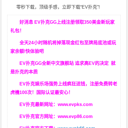
零秒下载，顶级手感，立即下载“EV扑克”!
好消息 EV扑克GG上线注册领取350美金新玩家
礼包！
全天24小时随机将掉落现金红包至牌局底池或玩
家余额!快体验吧
EV扑克GG
全新中文旗舰站
追求高EV
的决定
就
是扑克的本质
EV扑克娱乐场强势上线疯狂送钱，注册免费转老
虎機100次！国际认证最安心！
EV扑克最新网址：
www.evpks.com
EV扑克官方网址：
www.evp86.com