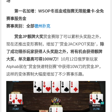
场
第一名加增：WSOP冬巡金戒指赛无限能量卡-全免
赛事服务金
赛事类别：全部
德州扑克
赏金JP
靓牌大奖
赏金赛除了可以累积头奖励之外，
现在还推出变形赛制，增加了"赏金JACKPOT奖励"，
除
了成功猎杀玩家获得人头奖励之外，将有机会获得靓牌
大奖，单次最高可得100W刀！
10月12日俄罗斯玩家
Alphab就在"赏金快速特别赛"中获得10W刀的赏金JP，
这样的变体赛制大幅度增加了不少赛事乐趣。