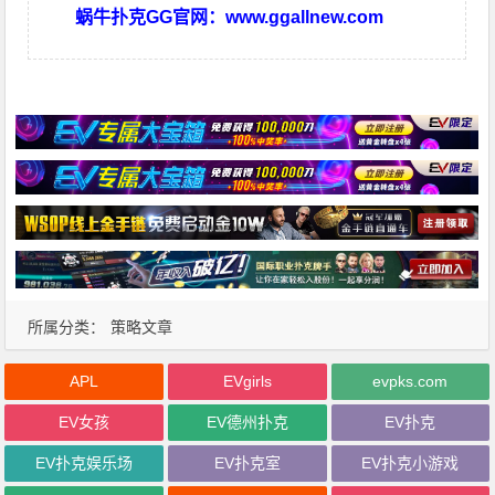
蜗牛扑克GG官网：
www.ggallnew.com
所属分类：
策略文章
APL
EVgirls
evpks.com
EV女孩
EV德州扑克
EV扑克
EV扑克娱乐场
EV扑克室
EV扑克小游戏