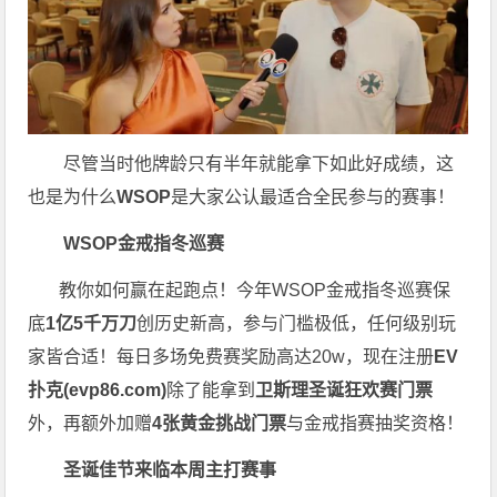
尽管当时他牌龄只有半年就能拿下如此好成绩，这
也是为什么
WSOP
是大家公认最适合全民参与的赛事！
WSOP金戒指冬巡赛
教你如何赢在起跑点！今年WSOP金戒指冬巡赛保
底
1亿5千万刀
创历史新高，参与门槛极低，任何级别玩
家皆合适！每日多场免费赛奖励高达20w，现在注册
EV
扑克(
evp86.com
)
除了能拿到
卫斯理圣诞狂欢赛门票
外，再额外加赠
4张黄金挑战门票
与金戒指赛抽奖资格！
圣诞佳节来临
本周主打赛事