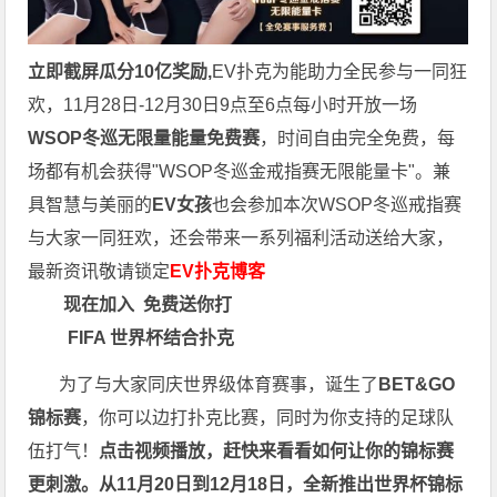
立即截屏瓜分10亿奖励,
EV扑克为能助力全民参与一同狂
欢，11月28日-12月30日9点至6点每小时开放一场
WSOP冬巡无限量能量免费赛
，时间自由完全免费，每
场都有机会获得"WSOP冬巡金戒指赛无限能量卡"。兼
具智慧与美丽的
EV女孩
也会参加本次WSOP冬巡戒指赛
与大家一同狂欢，还会带来一系列福利活动送给大家，
最新资讯敬请锁定
EV扑克博客
现在加入
免费送你打
FIFA 世界杯结合扑克
为了与大家同庆世界级体育赛事，诞生了
BET&GO
锦标赛
，你可以边打扑克比赛，同时为你支持的足球队
伍打气！
点击视频播放，赶快来看看如何让你的锦标赛
更刺激。
从11月20日到12月18日，全新推出世界杯锦标