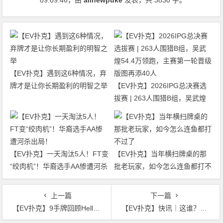
【EV扑克】遇到这6种情况，弃
牌才是让你长期盈利的明智之举
【EV扑克】2026IPG总决赛选
拔赛 | 263人围猎B组，吴武煌
54.4万领跑，主赛第一轮晋级版
图再添40人
【EV扑克】一天淘汰5人！FT变
【EV扑克】当年横扫牌桌的那
“绞肉机”！华裔选手AA惨遭河杀
批老玩家，如今怎么连鱼都打不
出局！
过了
上一篇
下一篇
【EV扑克】9手牌回顾Hellmuth是如何快速输掉160万美元单挑赛的
【EV扑克】快讯｜这谁？丹牛改名了？！作弊案Robbie暗示将回归HCL直播