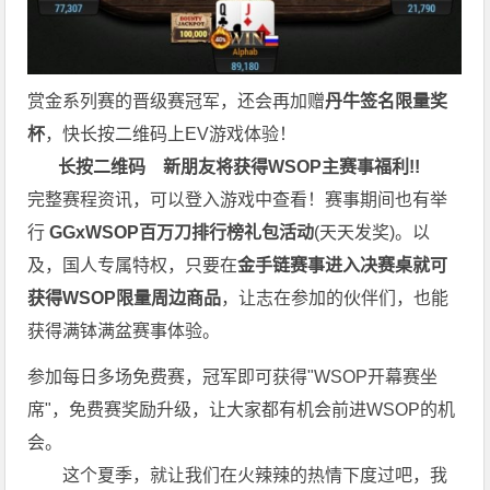
赏金系列赛的晋级赛冠军，还会再加赠
丹牛签名限量奖
杯
，快长按二维码上EV游戏体验！
长按二维码
新朋友将获得WSOP主赛事福利!!
完整赛程资讯，可以登入游戏中查看！赛事期间也有举
行
GGxWSOP百万刀排行榜礼包活动
(天天发奖)。以
及，国人专属特权，只要在
金手链赛事进入决赛桌就可
获得WSOP限量周边商品
，让志在参加的伙伴们，也能
获得满钵满盆赛事体验。
参加每日多场免费赛，冠军即可获得"WSOP开幕赛坐
席"，免费赛奖励升级，让大家都有机会前进WSOP的机
会。
这个夏季，就让我们在火辣辣的热情下度过吧，我