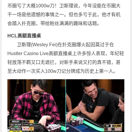
币圈亏了大概1000w刀！卫斯理说，今年没能在币圈大
干一场是他遗憾的事情之一。但也多亏于此，他才有机
会踏入扑克圈，带给粉丝满满的趣味和话题。
HCL高额直播桌
卫斯理(Wesley Fei)在扑克圈爆火起因莫过于在
Hustler Casino Live高额直播桌上许多惊人表现，年纪轻
轻放荡不羁又口无遮拦，对新手来说又打的真不错，甚
至大动作一次买入100w刀记分牌成为历史上第一人。