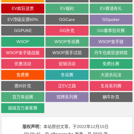
EV疯狂送票
EV福利
EV邀请有礼
EV顶级反馈60%
GGCare
GGpoker
GGPUKE
GG扑克
GG春季狂欢赛
WSOP
WSOP冬巡赛
WSOP金手链
WSOP金手链战报
WSOP高手过招
丹牛也疯狂逆转胜
优惠活动
促销活动
免费比赛
免费赛
冬巡赛
大逃杀玩法
德州扑克
正EV之路
生肖系列赛
百万幸运赛
短牌系列赛
蜗牛扑克
超级百万豪客赛
版权声明：
本站原创文章，于2022年12月15日
09:09:46
，由
allnewpuke
发表，共 3830 字。