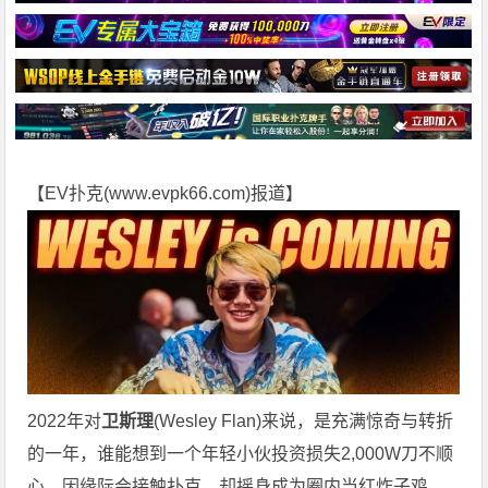
【EV扑克(
www.evpk66.com
)报道】
2022年对
卫斯理
(Wesley Flan)来说，是充满惊奇与转折
的一年，谁能想到一个年轻小伙投资损失2,000W刀不顺
心，因缘际会接触扑克，却摇身成为圈内当红炸子鸡，