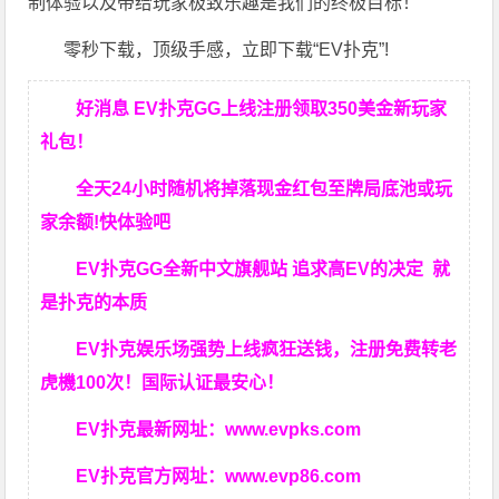
制体验以及带给玩家极致乐趣是我们的终极目标！
零秒下载，顶级手感，立即下载“EV扑克”!
好消息 EV扑克GG上线注册领取350美金新玩家
礼包！
全天24小时随机将掉落现金红包至牌局底池或玩
家余额!快体验吧
EV扑克GG
全新中文旗舰站
追求高EV
的决定
就
是扑克的本质
EV扑克娱乐场强势上线疯狂送钱，注册免费转老
虎機100次！国际认证最安心！
EV扑克最新网址：
www.evpks.com
EV扑克官方网址：
www.evp86.com