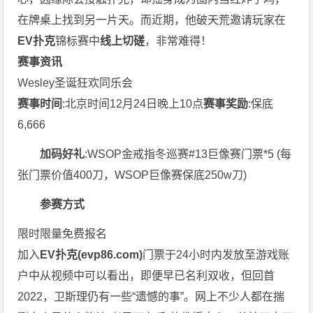
在牌桌上找到另一片天。而近期，他破天荒邀请玩家在
EV扑克
锦标赛中
线上切磋
，非常难得！
赛事资讯
Wesley圣诞狂欢同乐会
赛事时间
:北京时间12月24日晚上10点
赛事奖励
:保底
6,666
加码好礼
:WSOP金戒指冬巡赛#13巨像赛门票*5 (每
张门票价值400刀，WSOP巨像赛保底250w刀)
参赛方式
限时限量免费报名
加入
EV扑克(
evp86.com
)
门票于24小时内发放至游戏账
户中
从视频中可以看出，即便早已名利双收，但回首
2022，卫斯理仍有一些“遗憾的事”。网上不少人都在揣