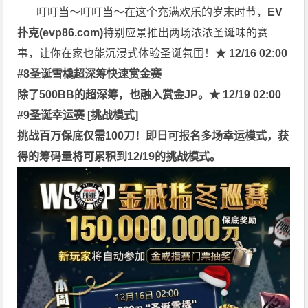
叮叮当～叮叮当～在这个充满欢乐的岁末时节，
EV
扑克(
evp86.com
)
特别应景推出两场浓浓圣诞味的赛
事，让你在家也能沉浸式体验圣诞氛围！
★ 12/16 02:00
#8圣诞雪橇超深筹快速赏金赛
除了500BB的超深筹，也融入赏金JP。
★ 12/19 02:00
#9圣诞幸运赛 [挑战模式]
挑战百万保底仅需100刀！即日可报名多场幸运模式，获
得的筹码量将可累积到12/19的挑战模式。