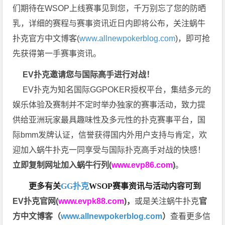
们期待在WSOP上线赛事见到您，千万别忘了您的防晒
乳，详细的赛程与赛事资讯近日内即将公布，关注蜗牛
扑克官方中文博客(
www.allnewpokerblog.com
)，即可抢
先获得第一手赛事资讯。
EV扑克邀请您与国际高手进行对战！
EV扑克为知名国际GGPOKER授权平台，集结多元的
娱乐体验及赛制并不定时举办独家的赛事活动，致力提
供给亚洲玩家最具趣味性及多元性的扑克赛事平台，国
际bmm发牌认证，信誉获得国内外用户支持与肯定，欢
迎加入蜗牛扑克一同享受与国际扑克高手对战的快感！
立即复制网址加入蜗牛行列(
www.evp86.com
)
。
更多有关
GG扑克
WSOP
赛事资讯与活动内容可到
EV扑克官网(
www.evpk88.com
)
，
或是关注蜗牛扑克
官
方中文博客（
www.allnewpokerblog.com
）
查看更多信