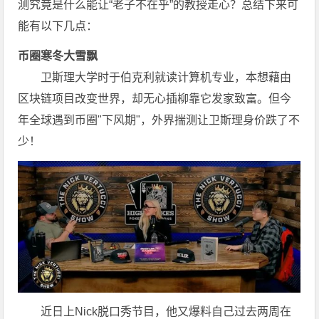
测究竟是什么能让“老子不在乎”的教授走心？总结下来可
能有以下几点：
币圈寒冬大雪飘
卫斯理大学时于伯克利就读计算机专业，本想藉由
区块链项目改变世界，却无心插柳靠它发家致富。但今
年全球遇到币圈"下风期"，外界揣测让卫斯理身价跌了不
少！
近日上Nick脱口秀节目，他又爆料自己过去两周在