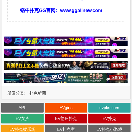
蜗牛扑克GG官网：
www.ggallnew.com
所属分类：
扑克新闻
APL
EVgirls
evpks.com
EV女孩
EV德州扑克
EV扑克
EV扑克娱乐场
EV扑克室
EV扑克小游戏