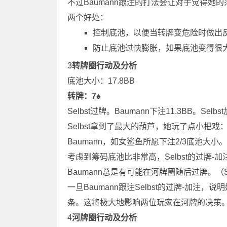
不过Baumann跟注的打法会让对手觉得
两个好处：
控制底池，以便当转牌变危险时做出
防止底池过快膨胀，如果底池变得很
3
转牌圈行动及分析
底池大小：17.8BB
转牌：7♠
Selbst过牌。Baumann下注11.3BB。Selb
Selbst拿到了最大的葫芦，她玩了点小把戏
Baumann，如女鲨鱼所愿下注2/3底池大小。
考虑到筹码底池比非常高，Selbst的过牌
Baumann总是有可能在河牌圈随后过牌。（
一旦Baumann跟注Selbst的过牌-加
条。这将极大地影响两位玩家在河牌的决策
4
河牌圈行动及分析