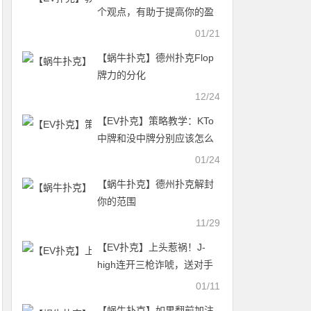
个观点，有助于提高你的盈
利，解决你的困惑。
01/21
【蜗牛扑克】德州扑克Flop
牌力的分化
12/24
【EV扑克】策略教学：KTo
中牌和没中牌分别应该怎么
游戏？
01/24
【蜗牛扑克】德州扑克解封
你的范围
11/29
【EV扑克】上头惹祸！J-
high连开三枪诈唬，送对手
682,000刀大池 | 视频
01/11
【蜗牛扑克】如果翻前加注