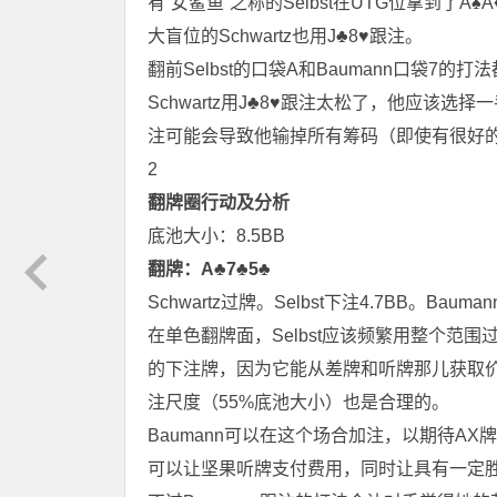
有“女鲨鱼”之称的Selbst在UTG位拿到了A♠️A
大盲位的Schwartz也用J♣️8♥️跟注。
翻前Selbst的口袋A和Baumann口袋7的打
Schwartz用J♣8♥跟注太松了，他应该
注可能会导致他输掉所有筹码（即使有很好
2
翻牌圈行动及分析
底池大小：8.5BB
翻牌：A♣7♣5♣
Schwartz过牌。Selbst下注4.7BB。Bauma
在单色翻牌面，Selbst应该频繁用整个范
的下注牌，因为它能从差牌和听牌那儿获取
注尺度（55%底池大小）也是合理的。
Baumann可以在这个场合加注，以期待A
可以让坚果听牌支付费用，同时让具有一定