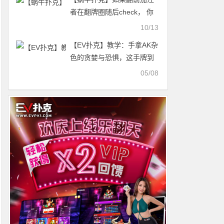
者在翻牌圈随后check， 你
在转牌圈应该如何行动？
10/13
【EV扑克】教学：手拿AK杂
色的贪婪与恐惧，这手牌到
底该怎么玩
05/08