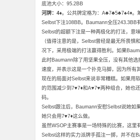
底池大小：95.2BB
河牌：4♦
。公共牌定格为：A♣️7♣️5♣️7♠️4♦
Selbst下注108BB。Baumann全压243.3
Selbst的超额下注是一种两极化的打法，
（值得注意的是，Selbst曾经是最无所畏
况下，采用极端的打法赢得胜利。如果Bau
此时Baumann除了用坚果全压，没有其他选择
速度，并表示这是一个扑克马脚，因为所有
现在的局面对Selbst来说非常糟糕。如果用
的范围减少到7♥7♦和A♥7♥两种组合，她
码。
Selbst跟注后，Baumann安慰Selbst说
她只会用7♥7♦这么做。
虽然WSOP主赛事是一场特殊的比赛，这里
Selbst这样的实力派牌手孤注一掷，并不在B