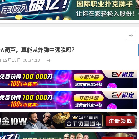
个A葫芦，真能从炸弹中逃脱吗？
年12月13日
08:34:13