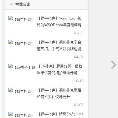
推荐阅读
【蜗牛扑克】Yong Kwon被
评为WSOP.com年度最佳玩
家
01/25
【蜗牛扑克】德州扑克学会
这五招，手气不好没牌也能
打好比赛
04/27
【EV扑克】牌局分析：借着
坚果优势的掩护继续开炮
10/13
【蜗牛扑克】德州扑克赢后
如何不失礼仪地离开
01/07
【蜗牛扑克】牌局分析：QQ