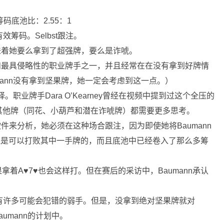
️。筹码底池比：2.55：1
BB有效筹码。Selbst跟注。
意味着她要么拿到了超强牌，要么是诈唬。
惧和最具侵略性的职业牌手之一，并且经常在在没有拿到好牌情
mann没有拿到坚果牌，她一定会考虑到这一点。）
。职业牌手Dara O’Kearney曾经在视频中提到过这个全压的
其他牌（同花、小葫芦和潜在诈唬牌）都需要更多思考。
软件来分析，她必须在这种场合跟注，因为即使她将Baumann
也还是可以打败其中一手牌的，而且底池中已经卷入了那么多筹
她如果拿着A♥️7♥️也会这样打。但在赛后的采访中，Baumann承认
有许多可能会犯错的弱手。但是，没拿到绝对坚果牌就对
aumann的计划中。