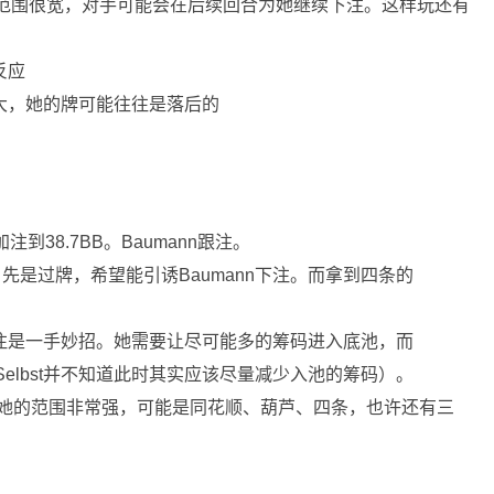
她的范围很宽，对手可能会在后续回合为她继续下注。这样玩还有
反应
大，她的牌可能往往是落后的
st加注到38.7BB。Baumann跟注。
：先是过牌，希望能引诱Baumann下注。而拿到四条的
-加注是一手妙招。她需要让尽可能多的筹码进入底池，而
Selbst并不知道此时其实应该尽量减少入池的筹码）。
注，说明她的范围非常强，可能是同花顺、葫芦、四条，也许还有三
。