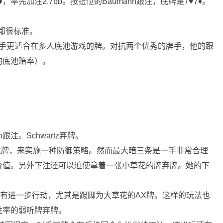
♦️，率先加注2.7bb。按钮位的Baumann跟注，底牌是7♥️7♦️。
法都很标准。
选择一手更适合在多人底池游戏的牌。对抗两个优秀的牌手，他的跟
的底池赔率）。
nn跟注。Schwartz弃牌。
围过牌，来实施一种防御策略。然而最大暗三条是一手非常合理
价值。另外下注还可以迫使拿着一张小草花的牌弃牌。她的下
X牌有进一步行动，尤其是踢脚为大草花的AX牌。这样的玩法也
胜率的弱听牌弃牌。