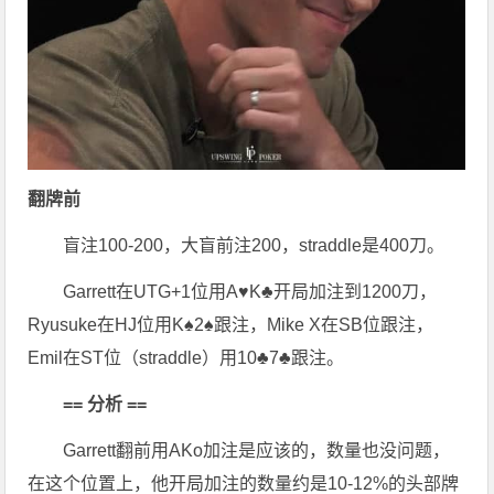
翻牌前
盲注100-200，大盲前注200，straddle是400刀。
Garrett在UTG+1位用A♥K♣开局加注到1200刀，
Ryusuke在HJ位用K♠2♠跟注，Mike X在SB位跟注，
Emil在ST位（straddle）用10♣7♣跟注。
== 分析 ==
Garrett翻前用AKo加注是应该的，数量也没问题，
在这个位置上，他开局加注的数量约是10-12%的头部牌