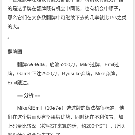
的是这手牌在翻牌既有机会中同花，也有机会中顺子，
那么它们在大多数翻牌中可继续下去的几率就比T5s之类
的大。
“
翻牌圈
翻牌A♣9♣4♠，底池5200刀，Mike过牌，Emil过
牌，Garrett下注2500刀，Ryusuke弃牌，Mike弃牌，
Emil跟注。
== 分析 ==
Mike和Emil（10♣7♣）选过牌的做法都很标准，他
们在这个牌面没有坚果牌优势，同时还在不利位置，加
上码量比较深（按照ST来算的话，约200个ST），所以