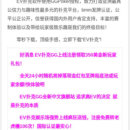
EV扑克软件使用GGPoker授权，致力打造亚洲最具
公信力与趣味性最多元的扑克平台，bmm发牌认证，公
平公正公开，信誉获得国内外用户肯定支持，丰富的赛
制体验以及带给玩家极致乐趣是我们的终极目标！
零秒下载，顶级手感，立即下载“EV扑克”!
好消息 EV扑克GG上线注册领取350美金新玩家
礼包！
全天24小时随机将掉落现金红包至牌局底池或玩
家余额!快体验吧
EV扑克GG
全新中文旗舰站
追求高EV
的决定
就
是扑克的本质
EV扑克娱乐场强势上线疯狂送钱，注册免费转老
虎機100次！国际认证最安心！