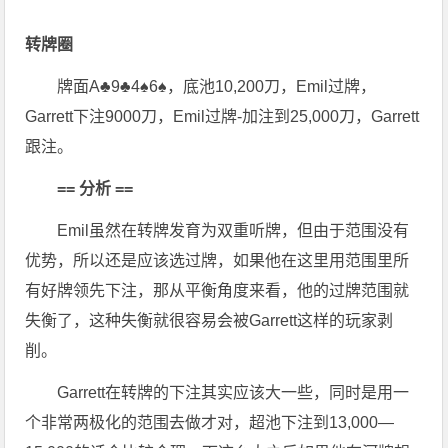
“
转牌圈
牌面A♣9♣4♠6♠，底池10,200刀，Emil过牌，
Garrett下注9000刀，Emil过牌-加注到25,000刀，Garrett
跟注。
== 分析 ==
Emil虽然在转牌发育为双重听牌，但由于范围没有
优势，所以还是应该选过牌，如果他在这里用范围里所
有好牌领先下注，那从平衡角度来看，他的过牌范围就
失衡了，这种失衡就很容易会被Garrett这样的玩家剥
削。
Garrett在转牌的下注其实应该大一些，同时是用一
个非常两极化的范围去做才对，超池下注到13,000—