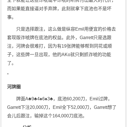
全下就能让这些诈唬或半诈唬的听牌付出最大的代价，
而如果能直接逼对手弃牌，此刻就拿下底池也不是坏
事。
只是选择跟注，这么做是纵容Emil用便宜的价格去
套现版诈唬牌在底池的权益。此外，Garrett只是选跟
注，河牌会很难打，因为有19张牌能够帮到同花或顺
子，这些牌一旦出现，他的AKo就只剩抓诈唬的功能
了。
“
河牌圈
牌面A♣9♣4♠6♠3♣，底池60,200刀，Emil过牌，
Garrett下注20,000刀，Emil全下52,000刀，Garrett想了
会儿后跟注，输掉这个164,000刀底池。