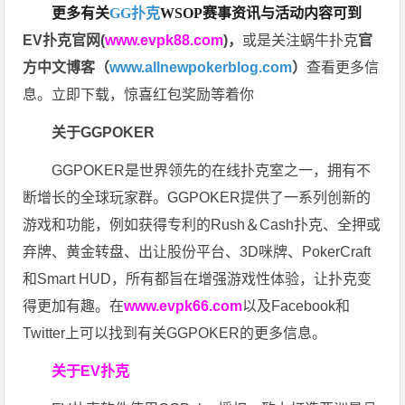
更多有关
GG扑克
WSOP
赛事资讯与活动内容可到
EV扑克官网(
www.evpk88.com
)
，
或是关注蜗牛扑克
官
方中文博客（
www.allnewpokerblog.com
）
查看更多信
息。立即下载，惊喜红包奖励等着你
关于GGPOKER
GGPOKER是世界领先的在线扑克室之一，拥有不
断增长的全球玩家群。GGPOKER提供了一系列创新的
游戏和功能，例如获得专利的Rush＆Cash扑克、全押或
弃牌、黄金转盘、出让股份平台、3D咪牌、PokerCraft
和Smart HUD，所有都旨在增强游戏性体验，让扑克变
得更加有趣。在
www.evpk66.com
以及Facebook和
Twitter上可以找到有关GGPOKER的更多信息。
关于EV扑克