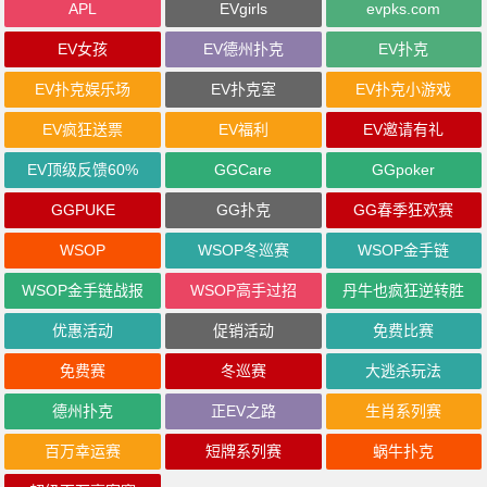
APL
EVgirls
evpks.com
EV女孩
EV德州扑克
EV扑克
EV扑克娱乐场
EV扑克室
EV扑克小游戏
EV疯狂送票
EV福利
EV邀请有礼
EV顶级反馈60%
GGCare
GGpoker
GGPUKE
GG扑克
GG春季狂欢赛
WSOP
WSOP冬巡赛
WSOP金手链
WSOP金手链战报
WSOP高手过招
丹牛也疯狂逆转胜
优惠活动
促销活动
免费比赛
免费赛
冬巡赛
大逃杀玩法
德州扑克
正EV之路
生肖系列赛
百万幸运赛
短牌系列赛
蜗牛扑克