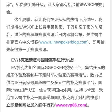
席"，免费赛奖励升级，让大家都有机会前进WSOP的机
会。
这个夏季，就让我们在火辣辣的热情下度过吧，我
们期待在WSOP上线赛事见到您，千万别忘了您的防晒
乳，详细的赛程与赛事资讯近日内即将公布，关注蜗牛
扑克官方中文博客(
www.allnewpokerblog.com
)，即可抢
先获得第一手赛事资讯。
EV扑克邀请您与国际高手进行对战！
EV扑克为知名国际GGPOKER授权平台，集结多元的
娱乐体验及赛制并不定时举办独家的赛事活动，致力提
供给亚洲玩家最具趣味性及多元性的扑克赛事平台，国
际bmm发牌认证，信誉获得国内外用户支持与肯定，欢
迎加入蜗牛扑克一同享受与国际扑克高手对战的快感！
立即复制网址加入蜗牛行列(
www.evp86.com
)
。