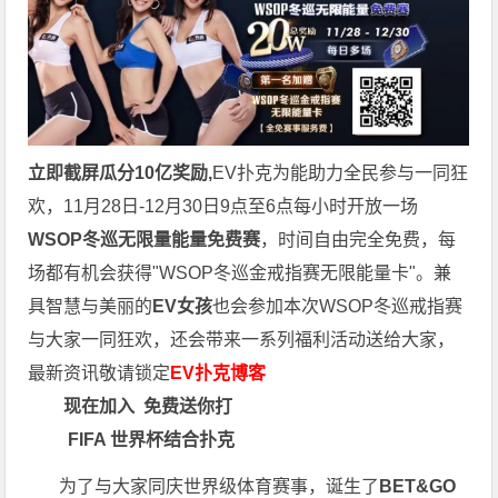
立即截屏瓜分10亿奖励,
EV扑克为能助力全民参与一同狂
欢，11月28日-12月30日9点至6点每小时开放一场
WSOP冬巡无限量能量免费赛
，时间自由完全免费，每
场都有机会获得"WSOP冬巡金戒指赛无限能量卡"。兼
具智慧与美丽的
EV女孩
也会参加本次WSOP冬巡戒指赛
与大家一同狂欢，还会带来一系列福利活动送给大家，
最新资讯敬请锁定
EV扑克博客
现在加入
免费送你打
FIFA 世界杯结合扑克
为了与大家同庆世界级体育赛事，诞生了
BET&GO