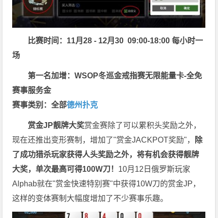
比赛时间：11月28 - 12月30 09:00-18:00 每小时一
场
第一名加增：WSOP冬巡金戒指赛无限能量卡-全免
赛事服务金
赛事类别：全部
德州扑克
赏金JP
靓牌大奖
赏金赛除了可以累积头奖励之外，
现在还推出变形赛制，增加了"赏金JACKPOT奖励"，
除
了成功猎杀玩家获得人头奖励之外，将有机会获得靓牌
大奖，单次最高可得100W刀！
10月12日俄罗斯玩家
Alphab就在"赏金快速特别赛"中获得10W刀的赏金JP，
这样的变体赛制大幅度增加了不少赛事乐趣。