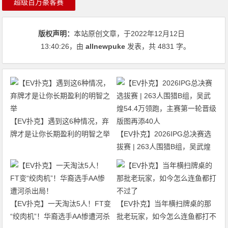
超级百万豪客赛
版权声明：
本站原创文章，于2022年12月12日
13:40:26
，由
allnewpuke
发表，共 4831 字。
【EV扑克】遇到这6种情况，弃
牌才是让你长期盈利的明智之举
【EV扑克】2026IPG总决赛选
拔赛 | 263人围猎B组，吴武煌
54.4万领跑，主赛第一轮晋级版
图再添40人
【EV扑克】一天淘汰5人！FT变
【EV扑克】当年横扫牌桌的那
“绞肉机”！华裔选手AA惨遭河杀
批老玩家，如今怎么连鱼都打不