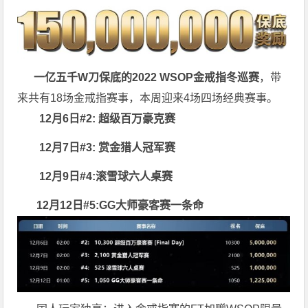
一亿五千W刀保底的2022 WSOP金戒指冬巡赛
，带
来共有18场金戒指赛事，本周迎来4场四场经典赛事。
12月6日#2: 超级百万豪克赛
12月7日#3: 赏金猎人冠军赛
12月9日#4:滚雪球六人桌赛
12月12日#5:GG大师豪客赛一条命