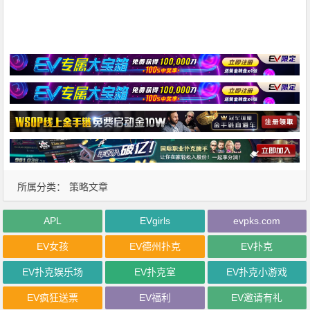
所属分类：
策略文章
APL
EVgirls
evpks.com
EV女孩
EV德州扑克
EV扑克
EV扑克娱乐场
EV扑克室
EV扑克小游戏
EV疯狂送票
EV福利
EV邀请有礼