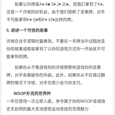
如果公共牌是A♦ 4♣ 5♦ J♦ 10♠，而我们拿到了K♦，
这是一个诈唬的好机会，由于我们阻断了坚果牌，对手
不可能拿到K♦ Q♦和K♦ 10♦这样的牌。
5. 讲述一个可信的故事
诈唬在合乎逻辑时最奏效。不要在一手牌当中试图改变
你的故事或假装拿到了以你的游戏方式你一开始就不可
能拿到的牌。
如果你从不像游戏你的诈唬牌那样游戏你的坚果
牌，对手会看破你的伪装。此外，如果你从不在错过翻
牌的情况下诈唬，对手也很少会为你支付。
WSOP扑克的世界杯
一年仅登场一次立即入座，争夺属于你的WSOP金戒指
史无前例的最大奖池感受运动竞技的无限魅力