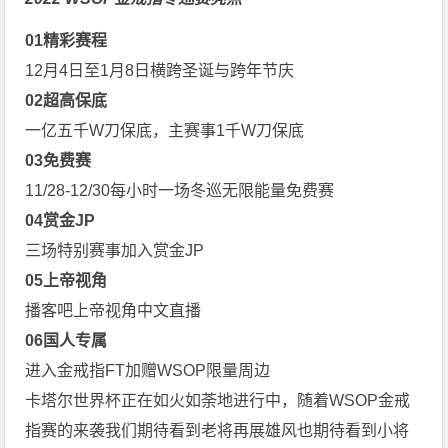
0
1
精彩赛程
12月4日至1月8日横跨圣诞与跨年节庆
0
2
超高保底
一亿五千W刀保底，主赛事1千W刀保底
0
3
免费赛
11/28-12/30每小时一场冬巡无限能量免费赛
0
4
赏金JP
三场特别赛事加入赏金JP
0
5
上帝视角
播客吧上帝视角中文直播
0
6
国人专属
进入金戒指FT加赠WSOP限量周边
卡塔尔世界杯正在如火如荼地进行中，随着WSOP金戒
指赛的来袭我们期待看到老将再展雄风也期待看到小将