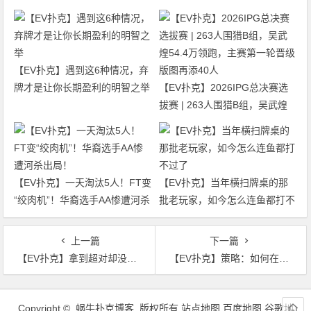
【EV扑克】遇到这6种情况，弃
牌才是让你长期盈利的明智之举
【EV扑克】2026IPG总决赛选
拔赛 | 263人围猎B组，吴武煌
54.4万领跑，主赛第一轮晋级版
图再添40人
【EV扑克】一天淘汰5人！FT变
【EV扑克】当年横扫牌桌的那
“绞肉机”！华裔选手AA惨遭河杀
批老玩家，如今怎么连鱼都打不
出局！
过了
上一篇
下一篇
【EV扑克】拿到超对却没有位置优势，怎么打？
【EV扑克】策略：如何在常规局玩好同花AQ
文
章
Copyright © 蜗牛扑克博客 版权所有
站点地图
百度地图
谷歌地