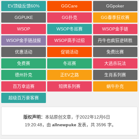
EV顶级反馈60%
GGCare
GGpoker
GGPUKE
GG扑克
GG春季狂欢赛
WSOP
WSOP冬巡赛
WSOP金手链
WSOP金手链战报
WSOP高手过招
丹牛也疯狂逆转胜
优惠活动
促销活动
免费比赛
免费赛
冬巡赛
大逃杀玩法
德州扑克
正EV之路
生肖系列赛
百万幸运赛
短牌系列赛
蜗牛扑克
超级百万豪客赛
版权声明：
本站原创文章，于2022年12月6日
19:20:48
，由
allnewpuke
发表，共 3596 字。