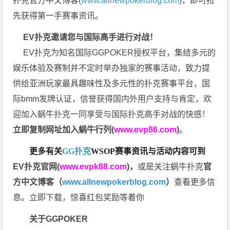
扑克官方中文博客(
www.allnewpokerblog.com
)，即可抢
先获得第一手赛事资讯。
EV扑克邀请您与国际高手进行对战！
EV扑克为知名国际GGPOKER授权平台，集结多元的
娱乐体验及赛制并不定时举办独家的赛事活动，致力提
供给亚洲玩家最具趣味性及多元性的扑克赛事平台，国
际bmm发牌认证，信誉获得国内外用户支持与肯定，欢
迎加入蜗牛扑克一同享受与国际扑克高手对战的快感！
立即复制网址加入蜗牛行列(
www.evp86.com
)
。
更多有关
GG扑克
WSOP
赛事资讯与活动内容可到
EV扑克官网(
www.evpk88.com
)
，
或是关注蜗牛扑克
官
方中文博客（
www.allnewpokerblog.com
）
查看更多信
息。立即下载，惊喜红包奖励等着你
关于GGPOKER