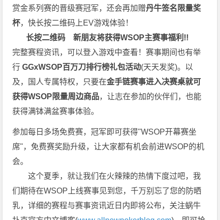
赏金系列赛的晋级赛冠军，还会再加赠
丹牛签名限量奖
杯
，快长按二维码上EV游戏体验！
长按二维码
新朋友将获得WSOP主赛事福利!!
完整赛程资讯，可以登入游戏中查看！赛事期间也有举
行
GGxWSOP百万刀排行榜礼包活动
(天天发奖)。以
及，国人专属特权，只要在
金手链赛事进入决赛桌就可
获得WSOP限量周边商品
，让志在参加的伙伴们，也能
获得满钵满盆赛事体验。
参加每日多场免费赛，冠军即可获得"WSOP开幕赛坐
席"，免费赛奖励升级，让大家都有机会前进WSOP的机
会。
这个夏季，就让我们在火辣辣的热情下度过吧，我
们期待在WSOP上线赛事见到您，千万别忘了您的防晒
乳，详细的赛程与赛事资讯近日内即将公布，关注蜗牛