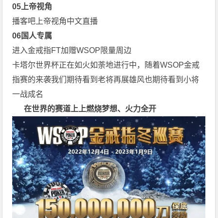
0
5
上帝视角
播客吧上帝视角中文直播
0
6
国人专属
进入金戒指FT加赠WSOP限量周边
卡塔尔世界杯正在如火如荼地进行中，随着WSOP金戒
指赛的来袭我们期待看到老将再展雄风也期待看到小将
一战成名
在世界的赛道上上
燃烧梦想、火力全开