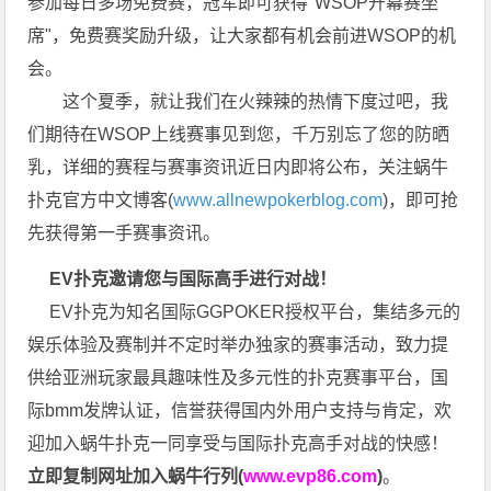
参加每日多场免费赛，冠军即可获得"WSOP开幕赛坐
席"，免费赛奖励升级，让大家都有机会前进WSOP的机
会。
这个夏季，就让我们在火辣辣的热情下度过吧，我
们期待在WSOP上线赛事见到您，千万别忘了您的防晒
乳，详细的赛程与赛事资讯近日内即将公布，关注蜗牛
扑克官方中文博客(
www.allnewpokerblog.com
)，即可抢
先获得第一手赛事资讯。
EV扑克邀请您与国际高手进行对战！
EV扑克为知名国际GGPOKER授权平台，集结多元的
娱乐体验及赛制并不定时举办独家的赛事活动，致力提
供给亚洲玩家最具趣味性及多元性的扑克赛事平台，国
际bmm发牌认证，信誉获得国内外用户支持与肯定，欢
迎加入蜗牛扑克一同享受与国际扑克高手对战的快感！
立即复制网址加入蜗牛行列(
www.evp86.com
)
。