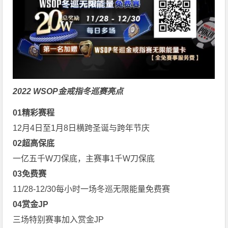
2022 WSOP金戒指冬巡赛亮点
0
1
精彩赛程
12月4日至1月8日横跨圣诞与跨年节庆
0
2
超高保底
一亿五千W刀保底，主赛事1千W刀保底
0
3
免费赛
11/28-12/30每小时一场冬巡无限能量免费赛
0
4
赏金JP
三场特别赛事加入赏金JP