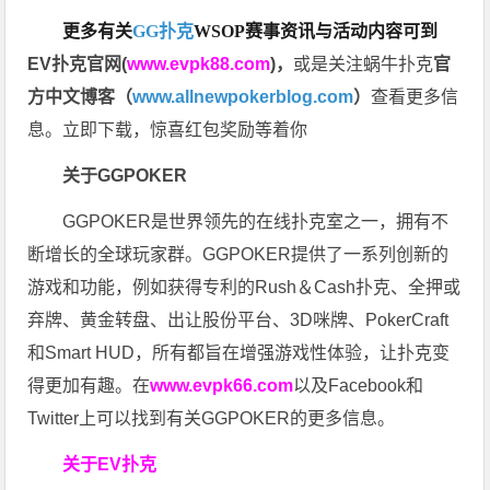
更多有关
GG扑克
WSOP
赛事资讯与活动内容可到
EV扑克官网(
www.evpk88.com
)
，
或是关注蜗牛扑克
官
方中文博客（
www.allnewpokerblog.com
）
查看更多信
息。立即下载，惊喜红包奖励等着你
关于GGPOKER
GGPOKER是世界领先的在线扑克室之一，拥有不
断增长的全球玩家群。GGPOKER提供了一系列创新的
游戏和功能，例如获得专利的Rush＆Cash扑克、全押或
弃牌、黄金转盘、出让股份平台、3D咪牌、PokerCraft
和Smart HUD，所有都旨在增强游戏性体验，让扑克变
得更加有趣。在
www.evpk66.com
以及Facebook和
Twitter上可以找到有关GGPOKER的更多信息。
关于EV扑克