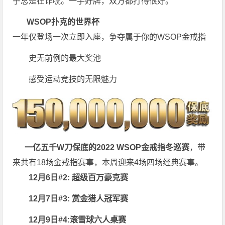
乎总是在诈唬。一手好牌，双方都打得很好。
WSOP扑克的世界杯
一年仅登场一次立即入座，争夺属于你的WSOP金戒指
史无前例的最大奖池
感受运动竞技的无限魅力
一亿五千W刀保底的2022 WSOP金戒指冬巡赛
，带
来共有18场金戒指赛事，本周迎来4场四场经典赛事。
12月6日#2: 超级百万豪克赛
12月7日#3: 赏金猎人冠军赛
12月9日#4:滚雪球六人桌赛