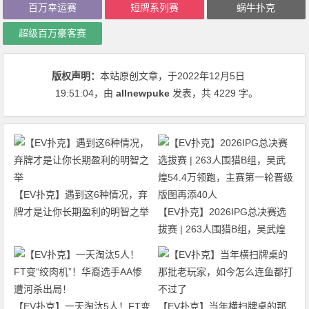
百万幸运赛
短牌系列赛
蜗牛扑克
超级百万豪客赛
版权声明：
本站原创文章，于2022年12月5日
19:51:04
，由
allnewpuke
发表，共 4229 字。
【EV扑克】遇到这6种情况，弃
牌才是让你长期盈利的明智之举
【EV扑克】2026IPG总决赛选
拔赛 | 263人围猎B组，吴武煌
54.4万领跑，主赛第一轮晋级版
图再添40人
【EV扑克】一天淘汰5人！FT变
【EV扑克】当年横扫牌桌的那