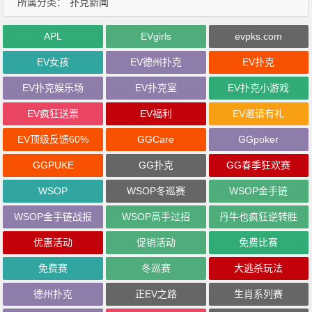
所属分类：
扑克新闻
APL
EVgirls
evpks.com
EV女孩
EV德州扑克
EV扑克
EV扑克娱乐场
EV扑克室
EV扑克小游戏
EV疯狂送票
EV福利
EV邀请有礼
EV顶级反馈60%
GGCare
GGpoker
GGPUKE
GG扑克
GG春季狂欢赛
WSOP
WSOP冬巡赛
WSOP金手链
WSOP金手链战报
WSOP高手过招
丹牛也疯狂逆转胜
优惠活动
促销活动
免费比赛
免费赛
冬巡赛
大逃杀玩法
德州扑克
正EV之路
生肖系列赛