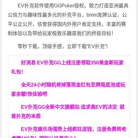
EV扑克软件使用GGPoker授权，致力打造亚洲最具
公信力与趣味性最多元的扑克平台，bmm发牌认证，公
平公正公开，信誉获得国内外用户肯定支持，丰富的赛
制体验以及带给玩家极致乐趣是我们的终极目标！
零秒下载，顶级手感，立即下载“EV扑克”!
好消息 EV扑克GG上线注册领取350美金新玩家
礼包！
全天24小时随机将掉落现金红包至牌局底池或玩
家余额!快体验吧
EV扑克GG
全新中文旗舰站
追求高EV
的决定
就
是扑克的本质
EV扑克娱乐场强势上线疯狂送钱，注册免费转老