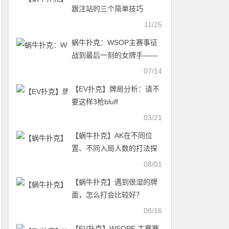
跟注站的三个简单技巧
11/25
蜗牛扑克：WSOP主赛事征
战到最后一刻的女牌手——
Kelly Minkin
07/14
【EV扑克】牌局分析：请不
要这样3枪bluff
03/21
【蜗牛扑克】AK在不同位
置、不同入局人数的打法探
讨-德州扑克策略
08/01
【蜗牛扑克】遇到很湿的牌
面，怎么打会比较好？
08/16
【EV扑克】WSOPE 主赛赛