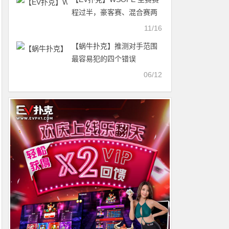
程过半，豪客赛、混合赛两
位金手链得主新鲜出炉
11/16
【蜗牛扑克】推测对手范围
最容易犯的四个错误
06/12