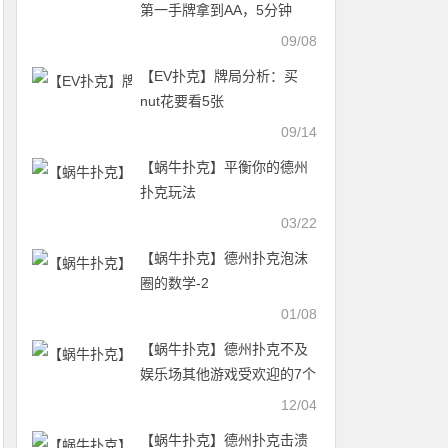
第一手牌拿到AA，5分钟
后，他out了…
09/08
【EV扑克】牌局分析：买
nut花要看5张
09/14
【蜗牛扑克】平衡你的德州
扑克玩法
03/22
【蜗牛扑克】德州扑克泡沫
圈的数学-2
01/08
【蜗牛扑克】德州扑克不及
娱乐场其他游戏受欢迎的7个
原因
12/04
【蜗牛扑克】德州扑克击溃