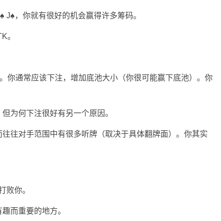
♠ J♠，你就有很好的机会赢得许多筹码。
TK。
接。你通常应该下注，增加底池大小（你很可能赢下底池）。你
。
。但为何下注很好有另一个原因。
而往往对手范围中有很多听牌（取决于具体翻牌面）。你其实
会打败你。
有趣而重要的地方。