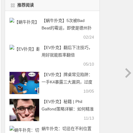
推荐阅读
【蜗牛扑克】5次被Bad
Beat的霉运，即使是德州扑
克顶级牌手也躲不过啊（2）
02/24
【EV扑克】翻后下注技巧，
用好就能胜率翻倍
05/10
【EV扑克】牌桌常见陷阱：
一手K4暴露三大漏洞，过度
解读“侵略性”代价惨重
10/05
【EV扑克】秘籍 | Phil
Galfond策略详解：如何精准
打击“高估手牌型狂人”
11/13
蜗牛扑克：切忌在不利位置