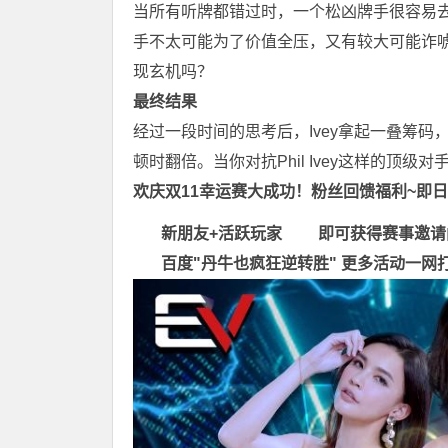
当所有听牌都错过时，一个松凶牌手很容易
手不太可能为了价值全压，又有较大可能诈唬全
现玄机吗？
最终结果
经过一段时间的思考后，Ivey拿起一叠筹码，将
顿时翻倍。当你对抗Phil Ivey这样的顶级
欢庆双11幸运赛大成功！粉丝回馈福利~即日起
新朋友+活跃玩家 即可获得赛事邀请
百度"
丹牛也疯狂逆转胜
"
更多
活动一网