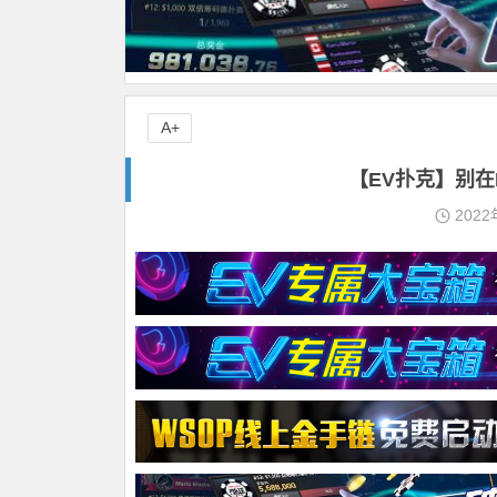
A+
【EV扑克】别在P
2022