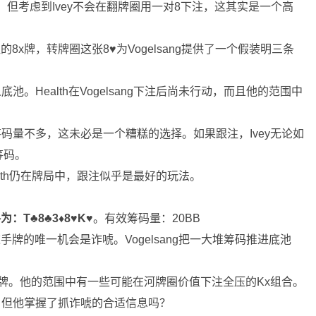
费解，但考虑到Ivey不会在翻牌圈用一对8下注，这其实是一个高
的8x牌，转牌圈这张8♥为Vogelsang提供了一个假装明三条
池。Health在Vogelsang下注后尚未行动，而且他的范围中
筹码量不多，这未必是一个糟糕的选择。如果跟注，Ivey无论如
筹码。
ath仍在牌局中，跟注似乎是最好的玩法。
为：T♣8♣
3♦8♥K♥
。有效筹码量：20BB
这手牌的唯一机会是诈唬。Vogelsang把一大堆筹码推进底池
一张好牌。他的范围中有一些可能在河牌圈价值下注全压的Kx组合。
难，但他掌握了抓诈唬的合适信息吗？