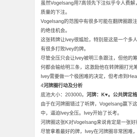
虽然Vogelsang用7高领先下注似乎令人
质量的下注。
Vogelsang的范围中有很多可能在翻牌圈跟注
的绝佳机会。
这张转牌让Ivey很尴尬，特别是这是一个多人底
有很多打败Ivey的牌。
尽管全压只会让Ivey被明三条跟注，但他的
何都会输给明三条，这激励他在转牌圈打光
Ivey需要做一个极困难的决定，但考虑到He
4
河牌圈行动及分析
底池大小：203000。
河牌：K♥。公共牌定格
由于在河牌圈错过了听牌，Vogelsang赢下
中，逼迫Ivey全压。Ivey开始了长考。
河牌圈这张K对Vogelsang来说肯定是
尽管拿着最好的牌，Ivey在河牌圈非常困