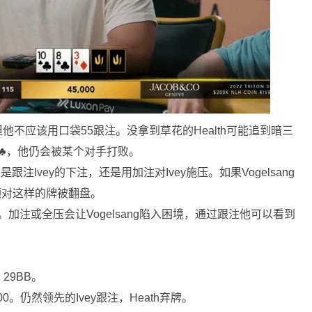
但他不应该用口袋55跟注。没拿到草花的Health可能追到暗三
♣，他仍会被某个对手打败。
跟注Ivey的下注，还是用加注对Ivey施压。如果Vogelsang
顶对这样的牌被翻盘。
th。加注或全压会让Vogelsang陷入困境，通过跟注他可以看到
29BB。
000。仍然领先的Ivey跟注，Heath弃牌。