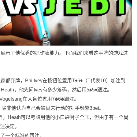
众们展示了他优秀的抓诈唬能力。下面我们来看这手牌的游戏过
玩家都弃牌，Phi Ivey在按钮位置用T♦6♦（T代表10）加注到
Heath，他先问Ivey有多少筹码，然后用5♠5♦跟注。
Vogelsang在大盲位置用7♣6♣跟注。
的，除非他认为自己会被尚未行动的对手频繁3bet。
vey相当，Heath可以考虑用他的小口袋对子全压，但由于有一个尚
跟注决定。
子做了一个标准的跟注。