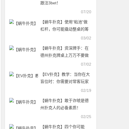
跟注3bet！
07/20
【蜗牛扑克】使用“粘池”做
杠杆，你可能撬动整桌的筹
码 | 德州扑克策略
03/02
【蜗牛扑克】资深牌手：在
德州扑克牌桌上万万不要做
这13件事
07/02
【EV扑克】教学：当你在大
盲位时：你需要对常客玩家
诈唬
02/19
【蜗牛扑克】敢于诈唬是德
州扑克人的必备素质！
02/25
【蜗牛扑克】四个你可能