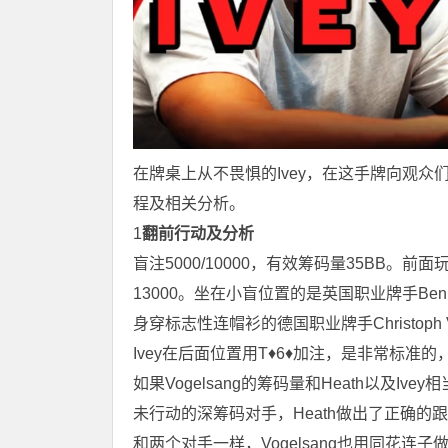
在牌桌上从不畏惧的Ivey，在这手牌向观
程及相关分析。
1
翻前行动及分析
盲注5000/10000，有效筹码量35BB。前面
13000。坐在小盲位置的是英国职业牌手Ben 
身穿标志性连帽衫的德国职业牌手Christoph 
Ivey在后面位置用T♦6♦加注，是非常标准
如果Vogelsang的筹码量和Heath以及I
未行动的深筹码对手，Heath做出了正确的
和两个对手一样，Vogelsang也用同花连