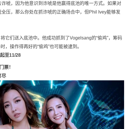
去诈唬，因为他意识到诈唬是他赢得底池的唯一方式。如果对
压，那么你处在抓诈唬的正确场合中，但Phil Ivey能够发
它们送入底池中。他成功抓到了Vogelsang的“偷鸡”，筹码
对手时，操作得再好的“偷鸡”也可能被逮到。
至11/28
门票！
打尽