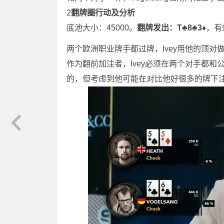
2
翻牌圈行动及分析
底池大小：45000。
翻牌发出：T♣8♣
3♦
，有
两个欧洲职业牌手都过牌，Ivey用他的顶对做了一
作为翻前加注者，Ivey必须在两个对手都和
的，但考虑到他可能在对比他好很多的牌下