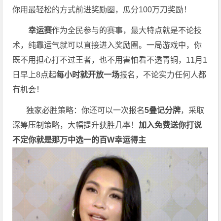
你用最轻松的方式前进奖励圈，瓜分100万刀奖励！
幸运赛
作为全民参与的赛事，最大特点就是不论技
术，纯靠运气就可以直接进入奖励圈。一局游戏中，你
既不用担心打不过王者，也不用害怕看不透青铜，11月1
日早上8点起
每小时就开放一场
报名，不论实力任何人都
有机会！
独家必胜策略：你还可以一次报名
5叠记分牌
，采取
深筹压制策略，大幅提升获胜几率！
加入免费送你打
说
不定你就是那万中选一的
百W幸运得主