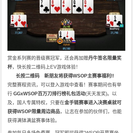
赏金系列赛的晋级赛冠军，还会再加赠
丹牛签名限量奖
杯
，快长按二维码上EV游戏体验！
长按二维码
新朋友将获得WSOP主赛事福利!!
完整赛程资讯，可以登入游戏中查看！赛事期间也有举
行
GGxWSOP百万刀排行榜礼包活动
(天天发奖)。以
及，国人专属特权，只要在
金手链赛事进入决赛桌就可
获得WSOP限量周边商品
，让志在参加的伙伴们，也能
获得满钵满盆赛事体验。
参加每日多场免费赛，冠军即可获得"WSOP开幕赛坐