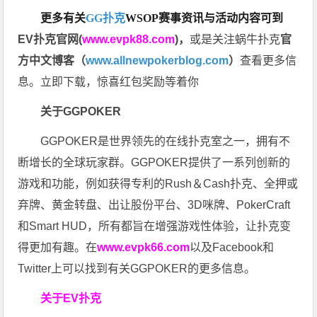
更多有关
GG扑克
WSOP
赛事资讯与活动内容可到
EV扑克官网(
www.evpk88.com
)
，
或是关注蜗牛扑克
官
方中文博客（
www.allnewpokerblog.com
）
查看更多信
息。立即下载，惊喜红包奖励等着你
关于GGPOKER
GGPOKER是世界领先的在线扑克室之一，拥有不
断增长的全球玩家群。GGPOKER提供了一系列创新的
游戏和功能，例如获得专利的Rush＆Cash扑克、全押或
弃牌、黄金转盘、出让股份平台、3D咪牌、PokerCraft
和Smart HUD，所有都旨在增强游戏性体验，让扑克变
得更加有趣。在
www.evpk66.com
以及Facebook和
Twitter上可以找到有关GGPOKER的更多信息。
关于EV扑克