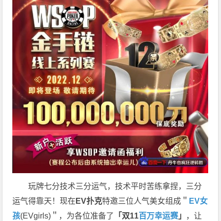
玩牌七分技术三分运气，技术平时苦练拿捏，三分
运气得靠天！现在
EV扑克
特邀三位人气美女组成＂
EV女
孩
(EVgirls)＂，为各位准备了
「双11
百万幸运赛
」
，让