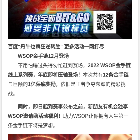
百度"
丹牛也疯狂逆转胜
"
更多
活动一网打尽
WSOP金手链12月登场
不用怕睡过头得匆忙赶到赛场，
2022 WSOP金手链
线上系列赛，年底即将压轴登场！
本次共有
12条金手链
与巨额的
1亿保底奖励
，依旧是王者争夺荣耀的精彩挑
战。
同时，即日起到赛事公布之前，新朋友有机会独享
WSOP邀请函活动福利！
助力WSOP让你拥有人生第一
条金手链不将是梦想。