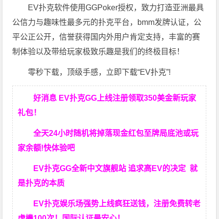
EV扑克软件使用GGPoker授权，致力打造亚洲最具
公信力与趣味性最多元的扑克平台，bmm发牌认证，公
平公正公开，信誉获得国内外用户肯定支持，丰富的赛
制体验以及带给玩家极致乐趣是我们的终极目标！
零秒下载，顶级手感，立即下载“EV扑克”!
好消息 EV扑克GG上线注册领取350美金新玩家
礼包！
全天24小时随机将掉落现金红包至牌局底池或玩
家余额!快体验吧
EV扑克GG
全新中文旗舰站
追求高EV
的决定
就
是扑克的本质
EV扑克娱乐场强势上线疯狂送钱，注册免费转老
虎機100次！国际认证最安心！