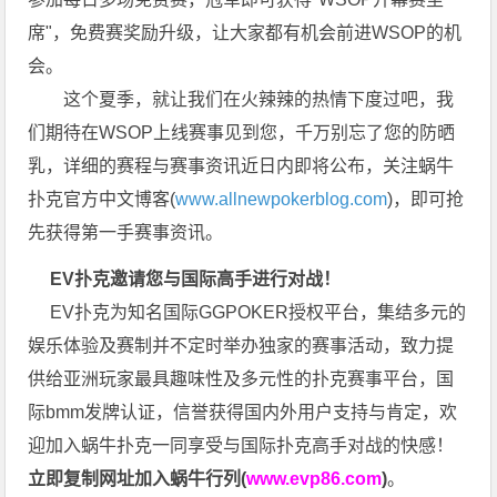
席"，免费赛奖励升级，让大家都有机会前进WSOP的机
会。
这个夏季，就让我们在火辣辣的热情下度过吧，我
们期待在WSOP上线赛事见到您，千万别忘了您的防晒
乳，详细的赛程与赛事资讯近日内即将公布，关注蜗牛
扑克官方中文博客(
www.allnewpokerblog.com
)，即可抢
先获得第一手赛事资讯。
EV扑克邀请您与国际高手进行对战！
EV扑克为知名国际GGPOKER授权平台，集结多元的
娱乐体验及赛制并不定时举办独家的赛事活动，致力提
供给亚洲玩家最具趣味性及多元性的扑克赛事平台，国
际bmm发牌认证，信誉获得国内外用户支持与肯定，欢
迎加入蜗牛扑克一同享受与国际扑克高手对战的快感！
立即复制网址加入蜗牛行列(
www.evp86.com
)
。