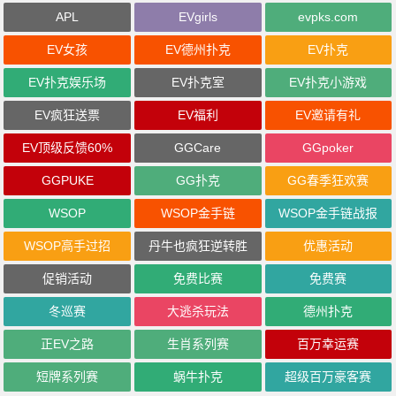
APL
EVgirls
evpks.com
EV女孩
EV德州扑克
EV扑克
EV扑克娱乐场
EV扑克室
EV扑克小游戏
EV疯狂送票
EV福利
EV邀请有礼
EV顶级反馈60%
GGCare
GGpoker
GGPUKE
GG扑克
GG春季狂欢赛
WSOP
WSOP金手链
WSOP金手链战报
WSOP高手过招
丹牛也疯狂逆转胜
优惠活动
促销活动
免费比赛
免费赛
冬巡赛
大逃杀玩法
德州扑克
正EV之路
生肖系列赛
百万幸运赛
短牌系列赛
蜗牛扑克
超级百万豪客赛