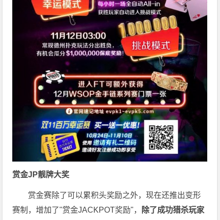
赏金JP
靓牌大奖
赏金赛除了可以累积头奖励之外，现在还推出变形
赛制，增加了"赏金JACKPOT奖励"，
除了成功猎杀玩家