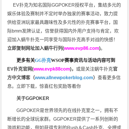
EV扑克为知名国际GGPOKER授权平台，集结多元的
娱乐体验及赛制并不定时举办独家的赛事活动，致力提
供给亚洲玩家最具趣味性及多元性的扑克赛事平台，国
际bmm发牌认证，信誉获得国内外用户支持与肯定，欢
迎加入蜗牛扑克一同享受与国际扑克高手对战的快感！
立即复制网址加入蜗牛行列(
www.evp86.com
)
。
更多有关
GG扑克
WSOP
赛事资讯与活动内容可到
EV扑克官网(
www.evpk88com
)
，
或是关注蜗牛扑克
官
方中文博客（
www.allnewpokerblog.com
）
查看更多信
息。立即下载，惊喜红包奖励等着你
关于GGPOKER
GGPOKER是世界领先的在线扑克室之一，拥有不
断增长的全球玩家群。GGPOKER提供了一系列创新的
游戏和功能，例如获得专利的Rush＆Cash扑克、全押或