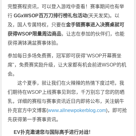
完整赛程资讯，可以登入游戏中查看！赛事期间也有举
行
GGxWSOP百万刀排行榜礼包活动
(天天发奖)。以
及，国人专属特权，只要在
金手链赛事进入决赛桌就可
获得WSOP限量周边商品
，让志在参加的伙伴们，也能
获得满钵满盆赛事体验。
参加每日多场
免费赛
，冠军即可获得"WSOP开幕赛坐
席"，免费赛奖励升级，让大家都有机会前进WSOP的机
会。
这个夏季，就让我们在火辣辣的热情下度过吧，我
们期待在WSOP上线赛事见到您，千万别忘了您的防晒
乳，详细的赛程与赛事资讯近日内即将公布，关注蜗牛
扑克官方中文博客(
www.allnewpokerblog.com
)，即可抢
先获得第一手赛事资讯。
EV扑克邀请您与国际高手进行对战！