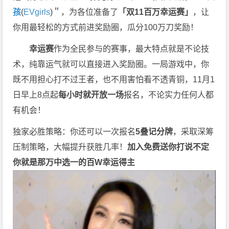
孩
(
EVgirls
)＂，为各位准备了
「双11百万幸运赛」
，让
你用最轻松的方式前进奖励圈，瓜分100万刀奖励！
幸运赛
作为全民参与的赛事，最大特点就是不论技
术，纯靠运气就可以直接进入奖励圈。一局游戏中，你
既不用担心打不过王者，也不用害怕看不透青铜，11月1
日早上8点起
每小时就开放一场
报名，不论实力任何人都
有机会！
独家必胜策略：你还可以一次报名
5叠记分牌
，采取深筹
压制策略，大幅提升获胜几率！
加入免费送你打
说不定
你就是那万中选一的
百W幸运得主