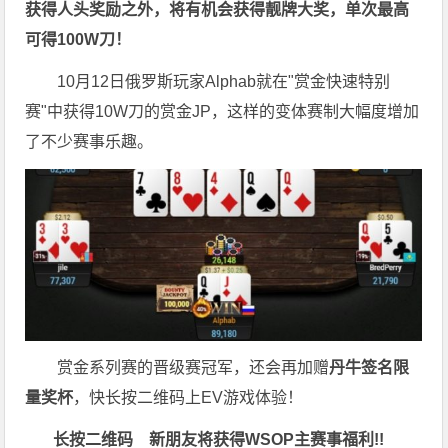
获得人头奖励之外，将有机会获得靓牌大奖，单次最高
可得100W刀！
10月12日俄罗斯玩家Alphab就在"赏金快速特别
赛"中获得10W刀的赏金JP，这样的变体赛制大幅度增加
了不少赛事乐趣。
赏金系列赛的晋级赛冠军，还会再加赠
丹牛签名限
量奖杯
，快长按二维码上EV游戏体验！
长按二维码
新朋友将获得WSOP主赛事福利!!