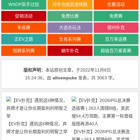
WSOP高手过招
丹牛也疯狂逆转胜
优惠活动
促销活动
免费比赛
免费赛
冬巡赛
大逃杀玩法
德州扑克
正EV之路
生肖系列赛
百万幸运赛
短牌系列赛
蜗牛扑克
超级百万豪客赛
版权声明：
本站原创文章，于2022年11月8日
15:24:36
，由
allnewpuke
发表，共 3063 字。
【EV扑克】遇到这6种情况，弃
牌才是让你长期盈利的明智之举
【EV扑克】2026IPG总决赛选
拔赛 | 263人围猎B组，吴武煌