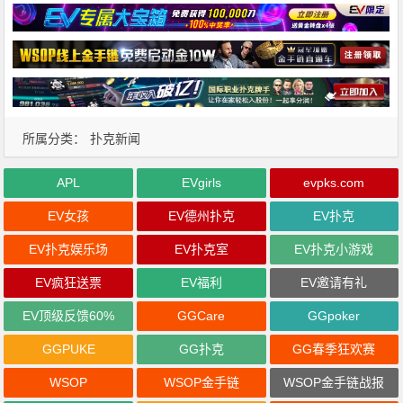
所属分类：
扑克新闻
APL
EVgirls
evpks.com
EV女孩
EV德州扑克
EV扑克
EV扑克娱乐场
EV扑克室
EV扑克小游戏
EV疯狂送票
EV福利
EV邀请有礼
EV顶级反馈60%
GGCare
GGpoker
GGPUKE
GG扑克
GG春季狂欢赛
WSOP
WSOP金手链
WSOP金手链战报