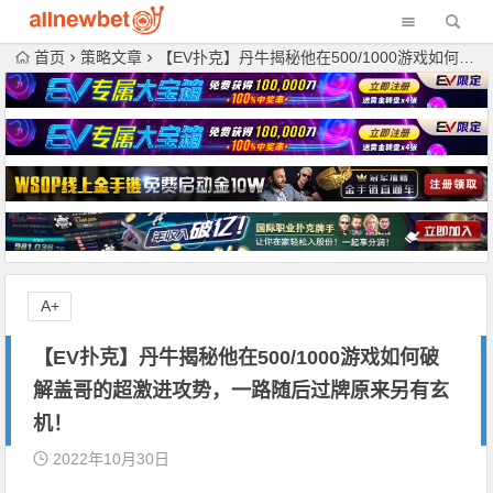
首页
策略文章
【EV扑克】丹牛揭秘他在500/1000游戏如何破解盖哥的超激进攻势，一路随后过牌原来另有玄机！
A+
【EV扑克】丹牛揭秘他在500/1000游戏如何破
解盖哥的超激进攻势，一路随后过牌原来另有玄
机！
2022年10月30日