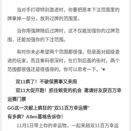
当对手打得特别激进时，你要把原本下注范围里的
牌拿掉一部分，放到过牌的范围里。
当你用强牌随后过牌时，这不仅能加强你的过牌范
围，还能加强你的下注范围。
有时你未必希望两个范围都很强，但是面对超级激
进的玩家，而且筹码很深时，在打到后面的街时，两个
范围都很强还是很值得的。你可以思考一下。”♥
双11疯了！不破保赛事又来闹
双11大促开跑！抓住蜕变的机会 邀请好友获百万幸
运赛门票
GG这一次献上疯狂的"双11百万幸运赛"
有多疯？Allen葛格告诉你！
11月1日带上你的幸运物，一起来趟双11百万幸运