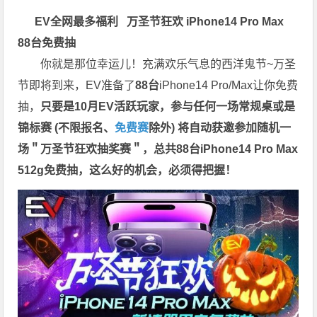
EV全网最多福利
万圣节狂欢 iPhone14 Pro Max
88台免费抽
你就是那位幸运儿！充满欢乐气息的西洋鬼节~万圣
节即将到来，EV准备了
88台
iPhone14 Pro/Max让你免费
抽，
只要是10月EV活跃玩家，参与任何一场常规桌或是
锦标赛 (不限报名、
免费赛
除外) 将自动获邀参加随机一
场＂万圣节狂欢抽奖赛＂，总共88台iPhone14 Pro Max
512g免费抽，这么好的机会，必须得把握！