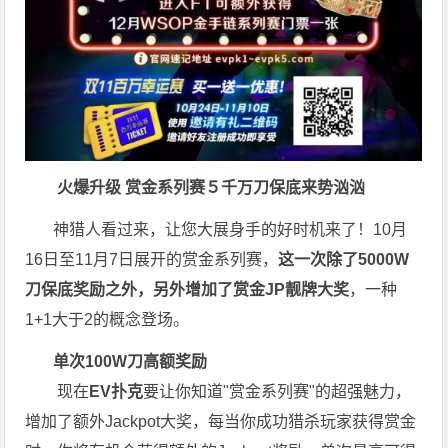
火爆升级
赏金系列赛
５千万刀保底来势汹汹
神猎人看过来，让您大展身手的好时机来了！10月
16日至11月7日展开的赏金系列赛，
这一次
除了5000W
刀保底奖励之外，另外增加了赏金JP靓牌大奖
，一种
1+1大于2的概念登场。
单次100W刀高额奖励
现在
EV扑克
要让你知道"赏金系列赛"的超强魅力，
增加了额外Jackpot大奖，每当你成功猎杀玩家获得赏金