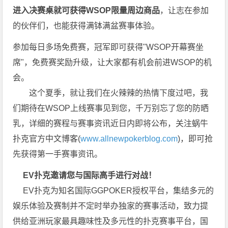
进入决赛桌就可获得WSOP限量周边商品
，让志在参加
的伙伴们，也能获得满钵满盆赛事体验。
参加每日多场免费赛，冠军即可获得"WSOP开幕赛坐
席"，免费赛奖励升级，让大家都有机会前进WSOP的机
会。
这个夏季，就让我们在火辣辣的热情下度过吧，我
们期待在WSOP上线赛事见到您，千万别忘了您的防晒
乳，详细的赛程与赛事资讯近日内即将公布，关注蜗牛
扑克官方中文博客(
www.allnewpokerblog.com
)，即可抢
先获得第一手赛事资讯。
EV扑克邀请您与国际高手进行对战！
EV扑克为知名国际GGPOKER授权平台，集结多元的
娱乐体验及赛制并不定时举办独家的赛事活动，致力提
供给亚洲玩家最具趣味性及多元性的扑克赛事平台，国