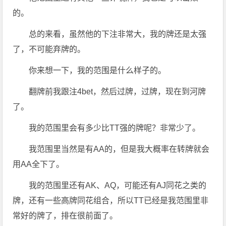
的。
总的来看，虽然他的下注非常大，我的牌还是太强
了，不可能弃牌的。
你来想一下，我的范围是什么样子的。
翻牌前我跟注4bet，然后过牌，过牌，现在到河牌
了。
我的范围里会有多少比TT强的牌呢？非常少了。
我范围里当然是有AA的，但是我大概率在转牌就会
用AA全下了。
我的范围里还有AK、AQ，可能还有AJ同花之类的
牌，还有一些高牌同花组合，所以TT已经是我范围里非
常好的牌了，排在很前面了。