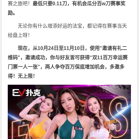
赛之旅吧！
最低只要0.11刀，有机会瓜分
百w刀赛事奖
励
。
无论你有什么增添好运的法宝，都记得在赛事当天
给盘上呀！
现在，从10月24日至11月10日，使用"邀请有礼二
维码"，邀请成功，你与好友皆可获得“双11百万幸运赛
门票一人一张”，两人争夺百万保底增加机会，多邀多
得！无上限！