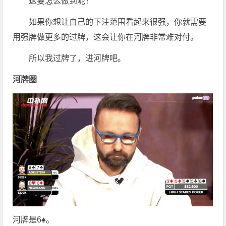
这要怎么做到呢？
如果你想让自己的下注范围看起来很强，你就需要
用强牌做更多的过牌，这会让你在河牌非常难对付。
所以我过牌了，进河牌吧。
河牌圈
河牌是6♠。