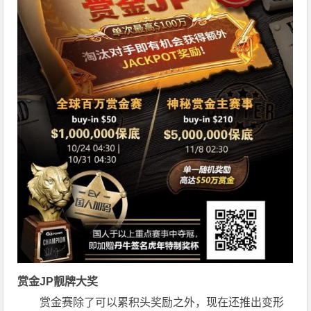
赏金JP
靓牌大奖
赏金赛除了可以累积头奖励之外，现在还推出变形