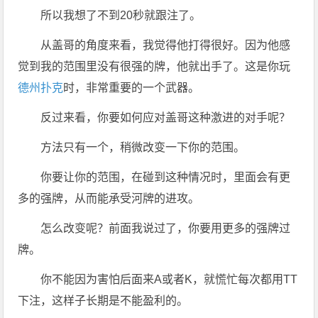
所以我想了不到20秒就跟注了。
从盖哥的角度来看，我觉得他打得很好。因为他感
觉到我的范围里没有很强的牌，他就出手了。这是你玩
德州扑克
时，非常重要的一个武器。
反过来看，你要如何应对盖哥这种激进的对手呢？
方法只有一个，稍微改变一下你的范围。
你要让你的范围，在碰到这种情况时，里面会有更
多的强牌，从而能承受河牌的进攻。
怎么改变呢？前面我说过了，你要用更多的强牌过
牌。
你不能因为害怕后面来A或者K，就慌忙每次都用TT
下注，这样子长期是不能盈利的。