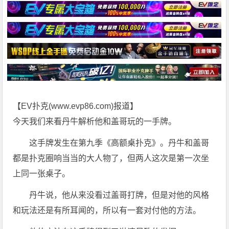
【EV扑克(
www.evp86.com
)报道】
今天我们来看丹牛解析他和盖哥玩的一手牌。
这手牌发生在第九季《高额桌扑克》。丹牛和盖哥
都是扑克圈响当当的大人物了，但两人这次是第一次坐
上同一张桌子。
丹牛说，他从来没看过盖哥打牌，但是对他的风格
和玩法还是有所耳闻的，所以有一套对付他的方法。