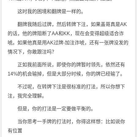
这时我的困境和翻牌是一样的。
翻牌我随后过牌，然后转牌下注，如果盖哥真是AK
的话，他的牌阻断了AA和KK，现在会变得超级适合诈
唬。如果他真是用AK过牌-加注诈唬，还有一张牌没发的
情况下，你敢跟注吗？
正如我前面所说，即使你的牌暂时领先，依然还有
14%的机会输掉，但是大部分时候，你的牌已经输了。
不过呢，在转牌下注是很标准的打法，所以你想下
注，我完全理解。
但是，你的打法是一定要做平衡的。
当你思考一手牌的打法时，你得这样想：比如说你
有位置