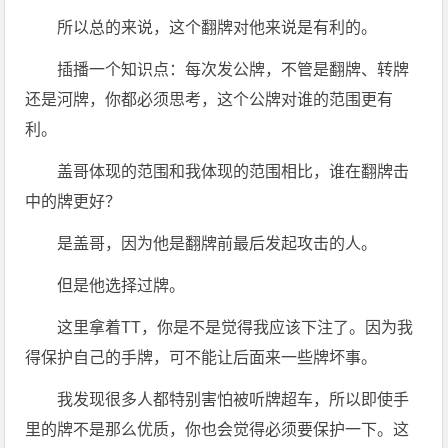
所以总的来说，这个翻牌对他来说是有利的。
插播一个知识点：每次发公牌，不管是翻牌、转牌
还是河牌，你都必须思考，这个公牌对谁的范围更有
利。
盖哥体现的范围和我体现的范围相比，谁在翻牌击
中的牌更好？
是盖哥，因为他是翻牌前最后发起攻击的人。
但是他选择过牌。
这里拿着TT，你是不是觉得我应该下注了。因为我
得保护自己的手牌，可不能让后面来一些牌坏事。
我发现很多人都特别害怕被听牌超车，所以即使手
里的牌不是那么优质，你也会觉得必须要保护一下。这