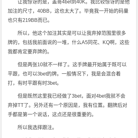
让我惊讶的是，盖哥4bet到40K。我比较惊讶的是他
加注的尺寸，40BB，这也太大了。毕竟我一开始的码量
也只有219BB而已。
所以，他这个加注其实是可以让我弃掉范围里很多
牌的，包括我前面说的一堆，什么A5同花、KQ啊，这些
我都肯定要弃牌的。
但是两张10就不一样了。这手牌最开始属于既可以
平跟，也可以3bet的牌。一般情况下，我是会混合着
打，有时平跟有时3bet。
但是既然这里我已经做了3bet，面对4bet我就不会
弃掉TT了。另外还有一个原因是，我有位置。翻牌后对
手都是第一个说话，这点还是很重要的。
所以我选择跟注。