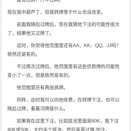
现在我中葫芦了，但是转牌等于什么也没改变。
前面我随后过牌后，现在我猜他下注的可能性很大
了，结果他又过牌了。
这时，你觉得他范围里还有AA、KK、QQ、JJ吗？
依然还是有的。
不过两次过牌后，他范围里有这些优质牌的可能性
变小了一点，但是依然是有的。
他范围里还有两张高牌。
同样，这时我可以向他收费，在转牌下注，也可以
随后过牌，看看河牌是什么。
如果我在这里下注，比如底池里面是80K，我下注
40K或50K，大约半个底池，然后盖哥过牌-加注。