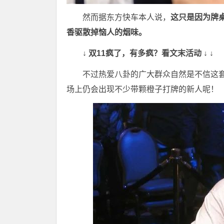
然而据东方快车本人说，
这只是因为牌
香驱散掉恼人的烟味。
↓ 双11疯了，有多疯？看文末活动 ↓ ↓
不过热爱八卦的广大群众自然是不信这套
场上仍会出现不少带颗橙子打牌的新人呢！