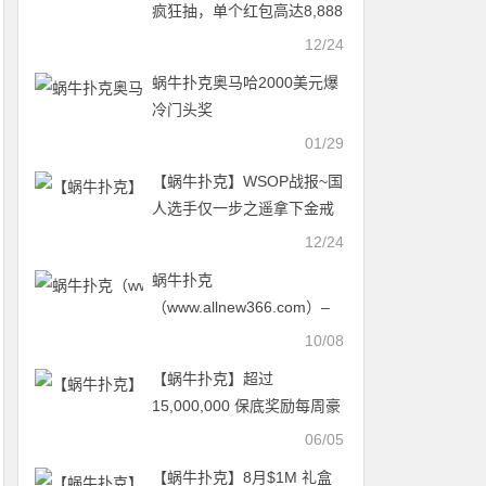
疯狂抽，单个红包高达8,888
元
12/24
蜗牛扑克奥马哈2000美元爆
冷门头奖
01/29
【蜗牛扑克】WSOP战报~国
人选手仅一步之遥拿下金戒
指 完美收割对手 勇夺亚军殊
12/24
荣 巨人赛火爆来袭！
蜗牛扑克
（www.allnew366.com）–
国庆天天乐，游戏不间断
10/08
【蜗牛扑克】超过
15,000,000 保底奖励每周豪
客赛
06/05
【蜗牛扑克】8月$1M 礼盒