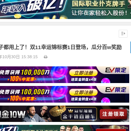
子都用上了！双11幸运锦标赛1日登场，瓜分百w奖励
年10月30日
15:38:15