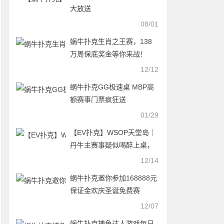
大放送
08/01
蜗牛扑克生肖之王赛，138
万周保底奖金等你来战！
12/12
蜗牛扑克GG极速桌 MBP高
额赛事门票疯狂送
01/29
【EV扑克】WSOP天堂岛｜
丹牛主赛事疑似喝醉上桌，
仍做出漂亮弃牌！
12/14
蜗牛扑克邀你参加168888元
保证金欢庆圣诞免费赛
12/07
蜗牛扑克捕鱼达人游戏每日