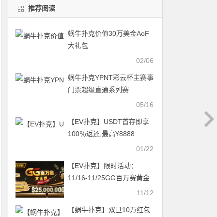
推荐阅读
蜗牛扑克价值30万美金AoF
大礼包
02/06
蜗牛扑克YPNT彩云杯主赛事
门票超级直通系列赛
05/16
【EV扑克】USDT首存即享
100％返还,最高¥8888
01/22
【EV扑克】限时活动：
11/16-11/25GG百万赛黄金
周豪客主赛事保底800万
11/12
【蜗牛扑克】双旦10万红包