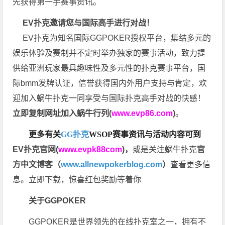
先获得第一手赛事资讯。
EV扑克邀请您与国际高手进行对战！
EV扑克为知名国际GGPOKER授权平台，集结多元的
娱乐体验及赛制并不定时举办独家的赛事活动，致力提
供给亚洲玩家最具趣味性及多元性的扑克赛事平台，国
际bmm发牌认证，信誉获得国内外用户支持与肯定，欢
迎加入蜗牛扑克一同享受与国际扑克高手对战的快感！
立即复制网址加入蜗牛行列(
www.evp86.com
)
。
更多有关
GG扑克
WSOP
赛事资讯与活动内容可到
EV扑克官网(
www.evpk88com
)
，
或是关注蜗牛扑克
官
方中文博客（
www.allnewpokerblog.com
）
查看更多信
息。立即下载，惊喜红包奖励等着你
关于GGPOKER
GGPOKER是世界领先的在线扑克室之一，拥有不