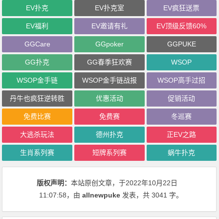
EV扑克
EV扑克室
EV疯狂送票
EV福利
EV邀请有礼
EV顶级反馈60%
GGCare
GGpoker
GGPUKE
GG扑克
GG春季狂欢赛
WSOP
WSOP金手链
WSOP金手链战报
WSOP高手过招
丹牛也疯狂逆转胜
优惠活动
促销活动
免费比赛
免费赛
冬巡赛
大逃杀玩法
德州扑克
正EV之路
生肖系列赛
短牌系列赛
蜗牛扑克
版权声明：
本站原创文章，于2022年10月22日
11:07:58
，由
allnewpuke
发表，共 3041 字。