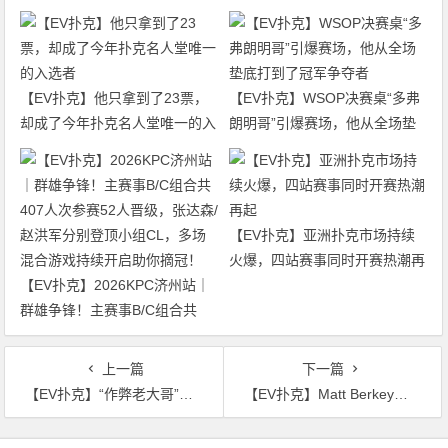
【EV扑克】他只拿到了23票，
【EV扑克】WSOP决赛桌“多弗
却成了今年扑克名人堂唯一的入
朗明哥”引爆赛场，他从全场垫
选者
底打到了冠军争夺者
【EV扑克】亚洲扑克市场持续
火爆，四站赛事同时开赛热潮再
【EV扑克】2026KPC济州站｜
起
群雄争锋！主赛事B/C组合共
407人次参赛52人晋级，张达森/
赵洪军分别登顶小组CL，多场
上一篇
下一篇
混合游戏持续开启助你摘冠！
【EV扑克】“作弊老大哥”Mike Postle针对盖哥作弊风波发帖随后删除，是准备披露些什么还是蹭热度？
【EV扑克】Matt Berkey收到HCL老板的威胁，对方要求撤回对节目安全性的质疑
文