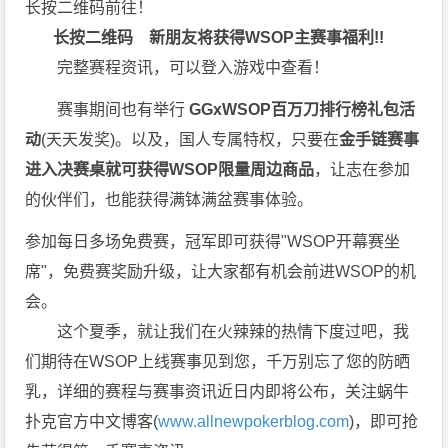
长按二维码前往！
长按二维码
新朋友将获得WSOP主赛事福利!!
完整赛程资讯，可以登入游戏中查看！
赛事期间也有举行
GGxWSOP百万刀排行榜礼包活
动
(天天发奖)。以及，国人专属特权，只要在
金手链赛事
进入决赛桌就可获得WSOP限量周边商品
，让志在参加
的伙伴们，也能获得满钵满盆赛事体验。
参加每日多场免费赛，冠军即可获得"WSOP开幕赛坐
席"，免费赛奖励升级，让大家都有机会前进WSOP的机
会。
这个夏季，就让我们在火辣辣的热情下度过吧，我
们期待在WSOP上线赛事见到您，千万别忘了您的防晒
乳，详细的赛程与赛事资讯近日内即将公布，关注蜗牛
扑克官方中文博客(
www.allnewpokerblog.com
)，即可抢