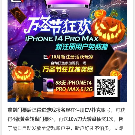
拿到门票后记得进游戏报名
现在注册
EV扑克
账号，可获
得
4张黄金转盘门票
外，再送
10w刀大转盘
抽奖1次，皆
于隔日自动发放至游戏账户中，新户好礼不怕多，立即