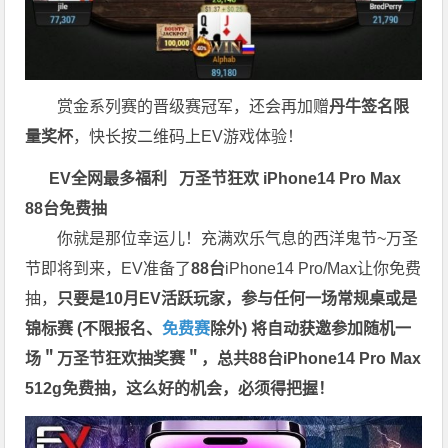
赏金系列赛的晋级赛冠军，还会再加赠
丹牛签名限
量奖杯
，快长按二维码上EV游戏体验！
EV全网最多福利
万圣节狂欢 iPhone14 Pro Max
88台免费抽
你就是那位幸运儿！充满欢乐气息的西洋鬼节~万圣
节即将到来，EV准备了
88台
iPhone14 Pro/Max让你免费
抽，
只要是10月EV活跃玩家，参与任何一场常规桌或是
锦标赛 (不限报名、
免费赛
除外) 将自动获邀参加随机一
场＂万圣节狂欢抽奖赛＂，总共88台iPhone14 Pro Max
512g免费抽，这么好的机会，必须得把握！