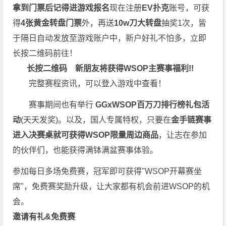
拿到门票后记得进游戏报名
现在注册
EV扑克
账号，可获
得
4张黄金转盘门票
外，再送
10w刀大转盘
抽奖1次，皆
于隔日自动发放至游戏账户中，新户好礼不怕多，立即
长按二维码前往！
长按二维码
新朋友将获得WSOP主赛事福利!!
完整赛程资讯，可以登入游戏中查看！
赛事期间也有举行
GGxWSOP百万刀排行榜礼包活
动
(天天发奖)。以及，国人专属特权，只要在
金手链赛事
进入决赛桌就可获得WSOP限量周边商品
，让志在参加
的伙伴们，也能获得满钵满盆赛事体验。
参加每日多场
免费赛
，冠军即可获得"WSOP开幕赛坐
席"，
免费赛
奖励升级，让大家都有机会前进WSOP的机
会。
邀请有礼&免费赛