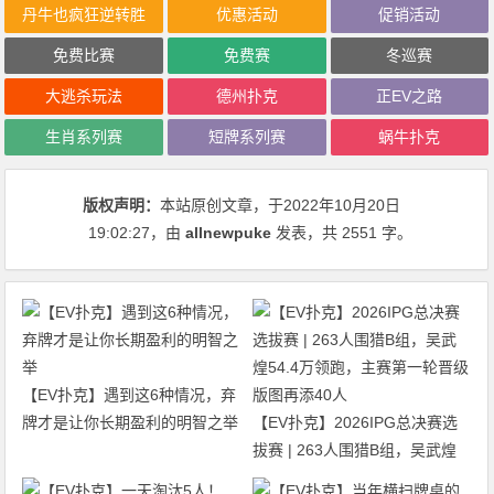
丹牛也疯狂逆转胜
优惠活动
促销活动
免费比赛
免费赛
冬巡赛
大逃杀玩法
德州扑克
正EV之路
生肖系列赛
短牌系列赛
蜗牛扑克
版权声明：
本站原创文章，于2022年10月20日
19:02:27
，由
allnewpuke
发表，共 2551 字。
【EV扑克】遇到这6种情况，弃
牌才是让你长期盈利的明智之举
【EV扑克】2026IPG总决赛选
拔赛 | 263人围猎B组，吴武煌
54.4万领跑，主赛第一轮晋级版