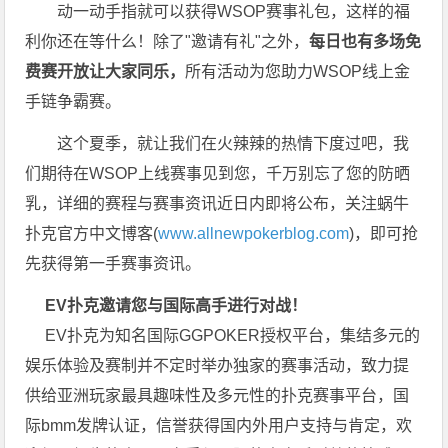
动一动手指就可以获得WSOP赛事礼包，这样的福
利你还在等什么！除了"邀请有礼"之外，
每
日也有多场免
费赛开放让大家同乐，
所有活动为您助力WSOP线上金
手链争霸赛。
这个夏季，就让我们在火辣辣的热情下度过吧，我
们期待在WSOP上线赛事见到您，千万别忘了您的防晒
乳，详细的赛程与赛事资讯近日内即将公布，关注蜗牛
扑克官方中文博客(
www.allnewpokerblog.com
)，即可抢
先获得第一手赛事资讯。
EV扑克邀请您与国际高手进行对战！
EV扑克为知名国际GGPOKER授权平台，集结多元的
娱乐体验及赛制并不定时举办独家的赛事活动，致力提
供给亚洲玩家最具趣味性及多元性的扑克赛事平台，国
际bmm发牌认证，信誉获得国内外用户支持与肯定，欢