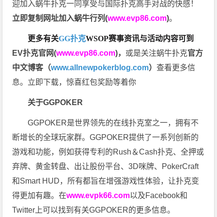
迎加入蜗牛扑克一同享受与国际扑克高手对战的快感！
立即复制网址加入蜗牛行列(
www.evp86.com
)
。
更多有关
GG扑克
WSOP
赛事资讯与活动内容可到
EV扑克官网(
www.evp86.com
)
，
或是关注蜗牛扑克
官方
中文博客（
www.allnewpokerblog.com
）
查看更多信
息。立即下载，惊喜红包奖励等着你
关于GGPOKER
GGPOKER是世界领先的在线扑克室之一，拥有不
断增长的全球玩家群。GGPOKER提供了一系列创新的
游戏和功能，例如获得专利的Rush＆Cash扑克、全押或
弃牌、黄金转盘、出让股份平台、3D咪牌、PokerCraft
和Smart HUD，所有都旨在增强游戏性体验，让扑克变
得更加有趣。在
www.evpk66.com
以及Facebook和
Twitter上可以找到有关GGPOKER的更多信息。