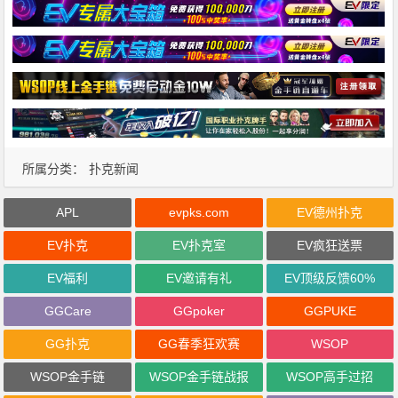
所属分类：
扑克新闻
APL
evpks.com
EV德州扑克
EV扑克
EV扑克室
EV疯狂送票
EV福利
EV邀请有礼
EV顶级反馈60%
GGCare
GGpoker
GGPUKE
GG扑克
GG春季狂欢赛
WSOP
WSOP金手链
WSOP金手链战报
WSOP高手过招