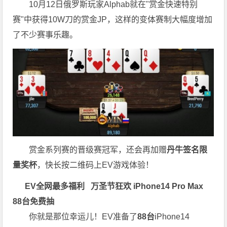
10月12日俄罗斯玩家Alphab就在"赏金快速特别
赛"中获得10W刀的赏金JP，这样的变体赛制大幅度增加
了不少赛事乐趣。
赏金系列赛的晋级赛冠军，还会再加赠
丹牛签名限
量奖杯
，快长按二维码上EV游戏体验！
EV全网最多福利
万圣节狂欢 iPhone14 Pro Max
88台免费抽
你就是那位幸运儿！EV准备了
88台
iPhone14