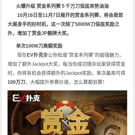
火爆升级
赏金系列赛
５千万刀保底来势汹汹
10月16日至11月7日展开的赏金系列赛，将会是您
大展身手的好时机，这一次除了5000W刀保底奖励之
外，增加了赏金JP靓牌大奖。
单次100W刀高额奖励
现在
EV扑克
要让你知道"赏金系列赛"的超强魅力，
增加了额外Jackpot大奖，每当你成功猎杀玩家获得赏金
时，你将有机会获得额外的Jackpot奖励，单次最高可得
100万刀
，大幅提升参赛价值，怎么算都划算！