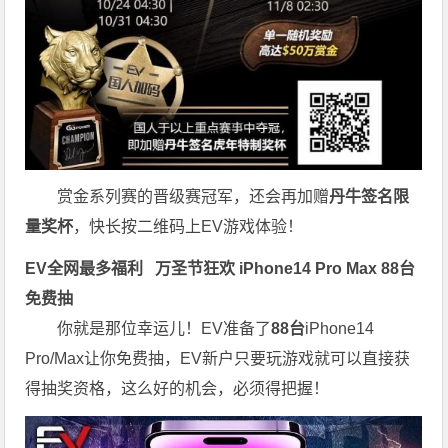
赏金系列赛的晋级赛冠军，还会再加赠
丹牛签名限
量奖杯
，快长按二维码上EV游戏体验！
EV全网最多福利
万圣节狂欢 iPhone14 Pro Max 88台
免费抽
你就是那位幸运儿！EV准备了
88台
iPhone14
Pro/Max让你免费抽，EV新户只要玩游戏就可以直接获
得抽奖资格，这么好的机会，必须得把握！