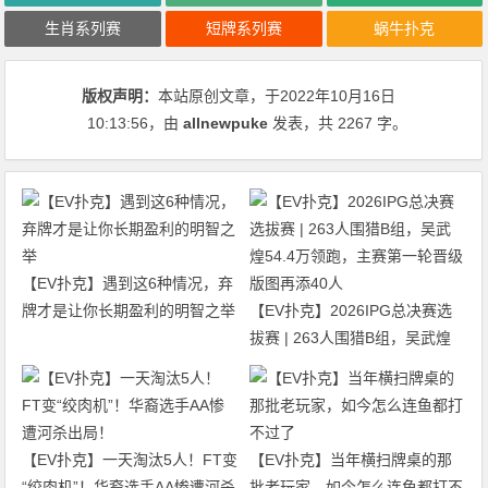
生肖系列赛
短牌系列赛
蜗牛扑克
版权声明：
本站原创文章，于2022年10月16日
10:13:56
，由
allnewpuke
发表，共 2267 字。
【EV扑克】遇到这6种情况，弃
牌才是让你长期盈利的明智之举
【EV扑克】2026IPG总决赛选
拔赛 | 263人围猎B组，吴武煌
54.4万领跑，主赛第一轮晋级版
图再添40人
【EV扑克】一天淘汰5人！FT变
【EV扑克】当年横扫牌桌的那
“绞肉机”！华裔选手AA惨遭河杀
批老玩家，如今怎么连鱼都打不