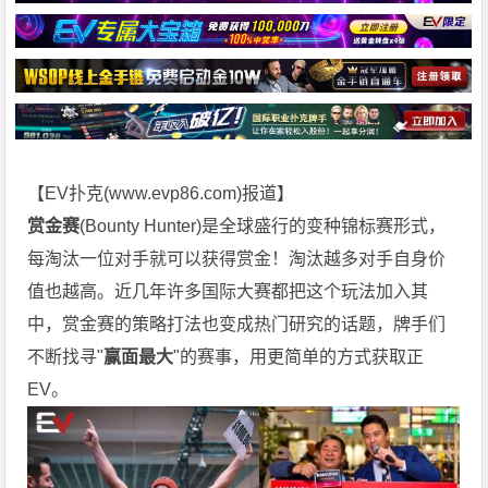
【EV扑克(
www.evp86.com
)报道】
赏金赛
(Bounty Hunter)是全球盛行的变种锦标赛形式，
每淘汰一位对手就可以获得赏金！淘汰越多对手自身价
值也越高。近几年许多国际大赛都把这个玩法加入其
中，赏金赛的策略打法也变成热门研究的话题，牌手们
不断找寻"
赢面最大
"的赛事，用更简单的方式获取正
EV。