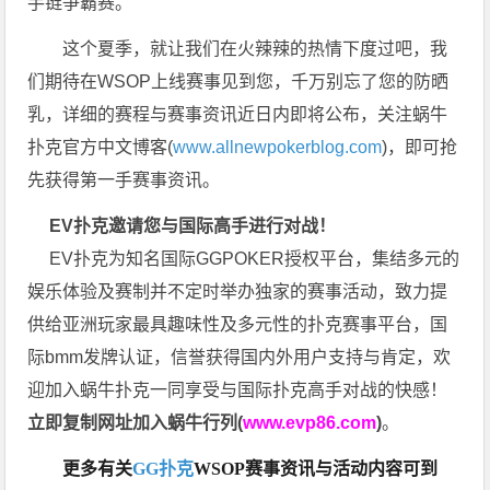
手链争霸赛。
这个夏季，就让我们在火辣辣的热情下度过吧，我
们期待在WSOP上线赛事见到您，千万别忘了您的防晒
乳，详细的赛程与赛事资讯近日内即将公布，关注蜗牛
扑克官方中文博客(
www.allnewpokerblog.com
)，即可抢
先获得第一手赛事资讯。
EV扑克邀请您与国际高手进行对战！
EV扑克为知名国际GGPOKER授权平台，集结多元的
娱乐体验及赛制并不定时举办独家的赛事活动，致力提
供给亚洲玩家最具趣味性及多元性的扑克赛事平台，国
际bmm发牌认证，信誉获得国内外用户支持与肯定，欢
迎加入蜗牛扑克一同享受与国际扑克高手对战的快感！
立即复制网址加入蜗牛行列(
www.evp86.com
)
。
更多有关
GG扑克
WSOP
赛事资讯与活动内容可到