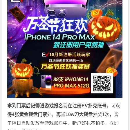
拿到门票后记得进游戏报名
现在注册
EV扑克
账号，可获
得
4张黄金转盘门票
外，再送
10w刀大转盘
抽奖1次，皆
于隔日自动发放至游戏账户中，新户好礼不怕多，立即