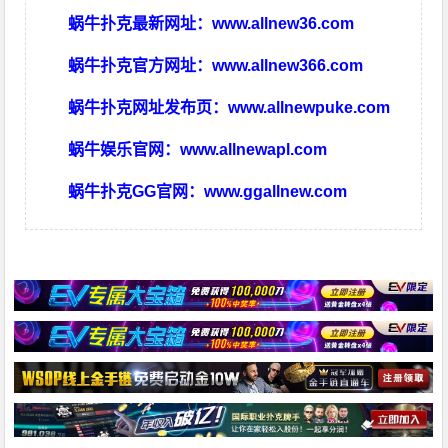
蜗牛扑克最新网址：
www.allnew36.com
蜗牛扑克官方网址：
www.allnew366.com
蜗牛扑克网址发布页：
www.allnewpuke.com
蜗牛娱乐官网：
www.allnewapl.com
蜗牛扑克GG官网：
www.ggallnew.com