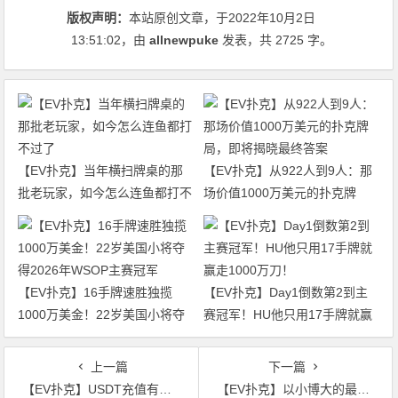
版权声明：
本站原创文章，于2022年10月2日
13:51:02
，由
allnewpuke
发表，共 2725 字。
【EV扑克】当年横扫牌桌的那
【EV扑克】从922人到9人：那
批老玩家，如今怎么连鱼都打不
场价值1000万美元的扑克牌
过了
局，即将揭晓最终答案
【EV扑克】16手牌速胜独揽
【EV扑克】Day1倒数第2到主
1000万美金！22岁美国小将夺
赛冠军！HU他只用17手牌就赢
得2026年WSOP主赛冠军
走1000万刀！
上一篇
下一篇
【EV扑克】USDT充值有礼 领取黄金转盘门票
【EV扑克】以小博大的最佳机会 迷你百万赛系列之万人追梦赛