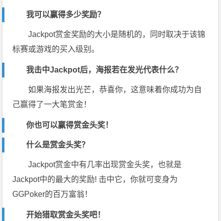
我可以赢得多少奖励？
Jackpot赏金奖励的大小是随机的，同时取决于该锦
标赛或游戏的买入级别。
我击中Jackpot后，海报若在发光代表什么？
如果海报发出光芒，恭喜你，这意味着你成功为自
己赢得了一大笔赏金！
你也可以赢得赏金头奖！
什么是赏金头奖？
Jackpot赏金中有几率出现赏金头奖，也就是
Jackpot中的最大的奖励! 击中它，你就可变身为
GGPoker的百万富翁！
开始猎取赏金头奖吧！