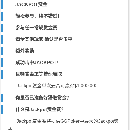
JACKPOT
赏金
轻松参与，绝不错过！
参与任一常规赏金赛
淘汰其他玩家 确认是否击中
额外奖励
成功击中
JACKPOT!
巨额赏金正等着你赢取
Jackpot赏金单次最高可赢得$1,000,000!
你是否已准备好猎取赏金？
什么是Jackpot赏金赛？
Jackpot赏金赛将提供GGPoker中最大的Jackpot奖
励。