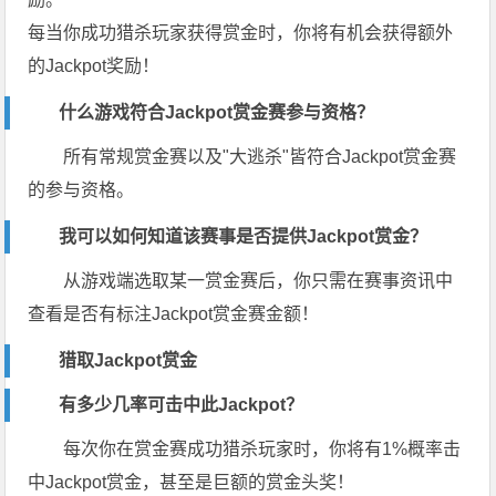
每当你成功猎杀玩家获得赏金时，你将有机会获得额外
的Jackpot奖励！
什么游戏符合Jackpot赏金赛参与资格？
所有常规赏金赛以及"大逃杀"皆符合Jackpot赏金赛
的参与资格。
我可以如何知道该赛事是否提供Jackpot赏金？
从游戏端选取某一赏金赛后，你只需在赛事资讯中
查看是否有标注Jackpot赏金赛金额！
猎取Jackpot赏金
有多少几率可击中此Jackpot？
每次你在赏金赛成功猎杀玩家时，你将有1%概率击
中Jackpot赏金，甚至是巨额的赏金头奖！