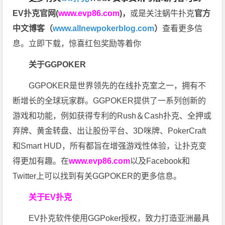
EV扑克官网(
www.evp86.com
)
，
或是关注蜗牛扑克
官方
中文博客（
www.allnewpokerblog.com
）
查看更多信
息。立即下载，惊喜红包奖励等着你
关于GGPOKER
GGPOKER是世界领先的在线扑克室之一，拥有不
断增长的全球玩家群。GGPOKER提供了一系列创新的
游戏和功能，例如获得专利的Rush＆Cash扑克、全押或
弃牌、黄金转盘、出让股份平台、3D咪牌、PokerCraft
和Smart HUD，所有都旨在增强游戏性体验，让扑克变
得更加有趣。在
www.evp86.com
以及Facebook和
Twitter上可以找到有关GGPOKER的更多信息。
关于EV扑克
EV扑克软件使用GGPoker授权，致力打造亚洲最具