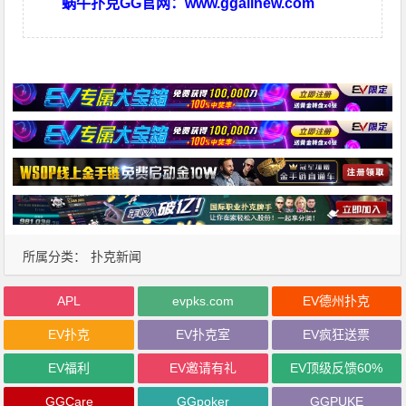
蜗牛扑克GG官网：
www.ggallnew.com
所属分类：
扑克新闻
APL
evpks.com
EV德州扑克
EV扑克
EV扑克室
EV疯狂送票
EV福利
EV邀请有礼
EV顶级反馈60%
GGCare
GGpoker
GGPUKE