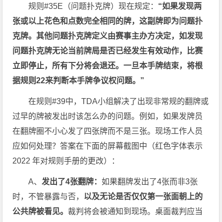
规则#35E（问题扑克牌）现在规定：
“如果发现两
张或以上花色和点数完全相同的牌，这副牌即为问题扑
克牌。其他问题扑克牌定义由赛事主办方决定，如发现
问题扑克牌无论当前牌局是否已经发生有效动作，比赛
立即停止，所有下分将会退还。一旦本手牌结束，将根
据规则22来判断本手牌争议权问题。”
在规则#39中，TDA小组解决了出现非常规的翻牌或
过早的牌被发出时该怎么办的问题。例如，如果发牌员
在翻牌圈不小心发了四张牌而不是三张。现场工作人员
应如何处理？答案在下面的屏幕截图中（红色字体表示
2022 年对规则手册的更改）：
A、
发出了4张翻牌：
如果翻牌发出了4张而非3张
时，不管暴露与否，
以及无论是否仅仅第一张面朝上的
公共牌被看见。
裁判将会被通知到现场。桌面裁判应当