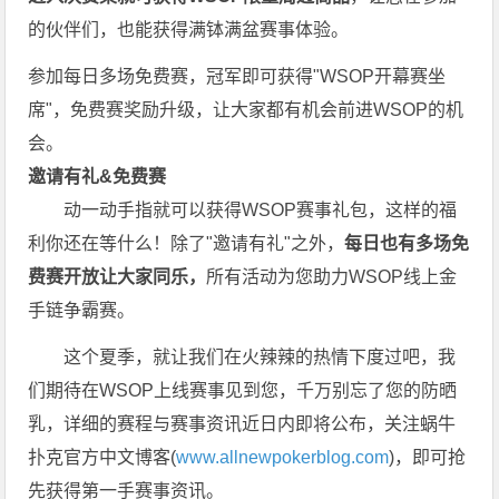
的伙伴们，也能获得满钵满盆赛事体验。
参加每日多场
免费赛
，冠军即可获得"WSOP开幕赛坐
席"，
免费赛
奖励升级，让大家都有机会前进WSOP的机
会。
邀请有礼&免费赛
动一动手指就可以获得WSOP赛事礼包，这样的福
利你还在等什么！除了"邀请有礼"之外，
每
日也有多场免
费赛开放让大家同乐，
所有活动为您助力WSOP线上金
手链争霸赛。
这个夏季，就让我们在火辣辣的热情下度过吧，我
们期待在WSOP上线赛事见到您，千万别忘了您的防晒
乳，详细的赛程与赛事资讯近日内即将公布，关注蜗牛
扑克官方中文博客(
www.allnewpokerblog.com
)，即可抢
先获得第一手赛事资讯。