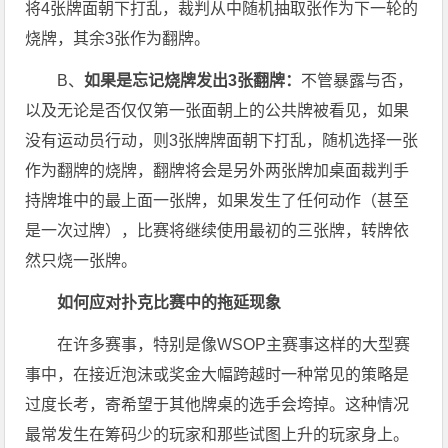
将4张牌面朝下打乱，裁判从中随机抽取张作为下一轮的
烧牌，其余3张作为翻牌。
B、
如果是忘记烧牌发出3张翻牌：
不管暴露与否，
以及无论是否仅仅第一张面朝上的公共牌被看见，如果
没有运动员行动，则3张牌牌面朝下打乱，随机选择一张
作为翻牌的烧牌，翻牌将会是另外两张牌加桌面裁判手
持牌堆中的最上面一张牌，如果发生了任何动作（甚至
是一次过牌），比赛将继续使用最初的三张牌，转牌依
然只烧一张牌。
如何应对扑克比赛中的拖延现象
在许多赛事，特别是像WSOP主赛事这样的大型赛
事中，在接近泡沫或奖金大幅跨越时一种常见的策略是
过度长考，寄希望于其他牌桌的选手会垮掉。这种情况
最常发生在筹码少的玩家和那些试图上升的玩家身上。