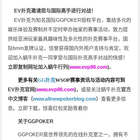
EV扑克邀请您与国际高手进行对战！
EV扑克为知名国际GGPOKER授权平台，集结多元的
娱乐体验及赛制并不定时举办独家的赛事活动，致力提
供给亚洲玩家最具趣味性及多元性的扑克赛事平台，国
际bmm发牌认证，信誉获得国内外用户支持与肯定，欢
迎加入蜗牛扑克一同享受与国际扑克高手对战的快感！
立即复制网址加入蜗牛行列(
www.evp86.com
)
。
更多有关
GG扑克
WSOP
赛事资讯与活动内容可到
EV扑克官网(
www.evp86.com
)
，
或是关注蜗牛扑克
官方
中文博客（
www.allnewpokerblog.com
）
查看更多信
息。立即下载，惊喜红包奖励等着你
关于GGPOKER
GGPOKER是世界领先的在线扑克室之一，拥有不