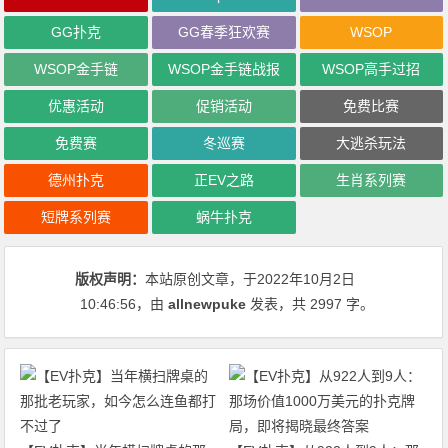
GG扑克
GG春季狂欢赛
WSOP
WSOP金手链
WSOP金手链战报
WSOP高手过招
优惠活动
促销活动
免费比赛
免费赛
冬巡赛
大逃杀玩法
德州扑克
正EV之路
生肖系列赛
短牌系列赛
蜗牛扑克
版权声明：
本站原创文章，于2022年10月2日
10:46:56
，由
allnewpuke
发表，共 2997 字。