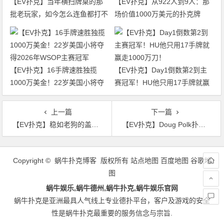
【EV扑克】当年横扫牌桌的那
【EV扑克】从922人到9人：那
批老玩家，如今怎么连鱼都打不
场价值1000万美元的扑克牌
过了
局，即将揭晓最终答案
【EV扑克】16手牌速胜独揽
【EV扑克】Day1倒数第2到主
1000万美金！22岁美国小将夺
赛冠军！HU他只用17手牌就赢
得2026年WSOP主赛冠军
走1000万刀！
上一篇
下一篇
【EV扑克】稳如老狗的盖哥竟然急眼了，大美女J嗨跟注究竟是作弊还是“无脑”？
【EV扑克】Doug Polk扑克室发生抢劫案，玩家光天化日被抢
文
章
Copyright © 蜗牛扑克博客 版权所有
站点地图
百度地图
谷歌地
导
图
航
蜗牛娱乐,蜗牛德州,蜗牛扑克,蜗牛娱乐官网
蜗牛扑克是亚洲最具人气线上专业德扑平台，客户及游戏的安全
性是蜗牛扑克最重要的服务信念与宗旨.